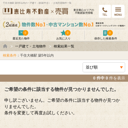
千住大橋駅 築5年以内の一戸建て（新築/中古）・土地売買物件一覧
東京都⼼エリアの
不動産販売情報
0
0
0
最近見た物件
お気に入り
保存した検索条件
一戸建て・土地物件
検索結果一覧
検索条件
：千住大橋駅 築5年以内
0 件中 0
件を表示
ご希望の条件に該当する物件が見つかりませんでした。
申し訳ございません。ご希望の条件に該当する物件が見つか
りませんでした。
条件を変更して再度お試しください。