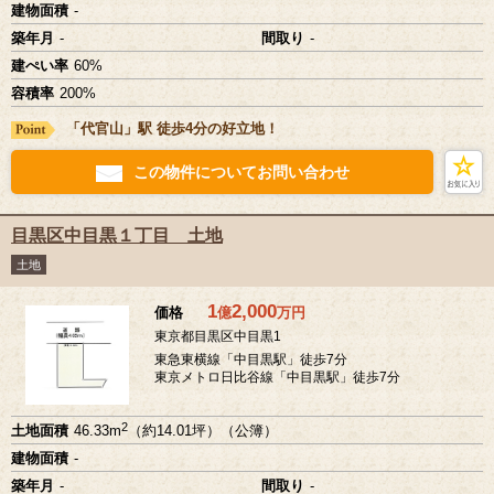
建物面積
-
築年月
-
間取り
-
建ぺい率
60%
容積率
200%
「代官山」駅 徒歩4分の好立地！
この物件についてお問い合わせ
目黒区中目黒１丁目 土地
土地
1
2,000
価格
億
万
円
東京都目黒区中目黒1
東急東横線「中目黒駅」徒歩7分
東京メトロ日比谷線「中目黒駅」徒歩7分
2
土地面積
46.33m
（約14.01坪）（公簿）
建物面積
-
築年月
-
間取り
-