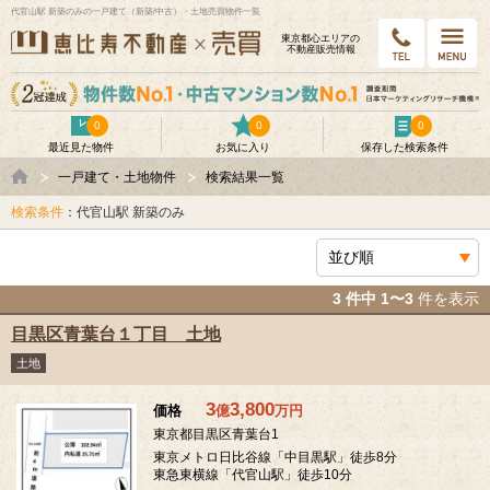
代官山駅 新築のみの一戸建て（新築/中古）・土地売買物件一覧
東京都⼼エリアの
不動産販売情報
0
0
0
最近見た物件
お気に入り
保存した検索条件
一戸建て・土地物件
検索結果一覧
検索条件
：代官山駅 新築のみ
3 件中 1〜3
件を表示
目黒区青葉台１丁目 土地
土地
3
3,800
価格
億
万
円
東京都目黒区青葉台1
東京メトロ日比谷線「中目黒駅」徒歩8分
東急東横線「代官山駅」徒歩10分