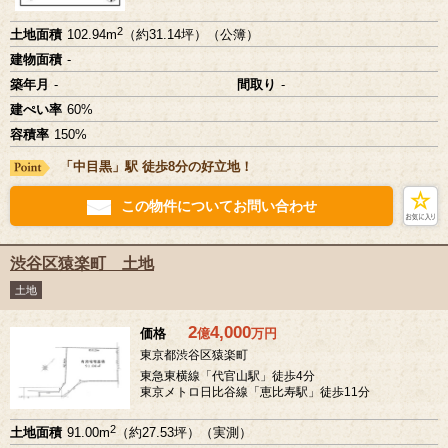
2
土地面積
102.94m
（約31.14坪）（公簿）
建物面積
-
築年月
-
間取り
-
建ぺい率
60%
容積率
150%
「中目黒」駅 徒歩8分の好立地！
この物件についてお問い合わせ
渋谷区猿楽町 土地
土地
2
4,000
価格
億
万
円
東京都渋谷区猿楽町
東急東横線「代官山駅」徒歩4分
東京メトロ日比谷線「恵比寿駅」徒歩11分
2
土地面積
91.00m
（約27.53坪）（実測）