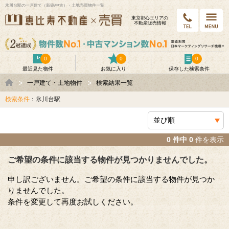
氷川台駅の一戸建て（新築/中古）・土地売買物件一覧
東京都⼼エリアの
不動産販売情報
0
0
0
最近見た物件
お気に入り
保存した検索条件
一戸建て・土地物件
検索結果一覧
検索条件
：氷川台駅
0 件中 0
件を表示
ご希望の条件に該当する物件が見つかりませんでした。
申し訳ございません。ご希望の条件に該当する物件が見つか
りませんでした。
条件を変更して再度お試しください。