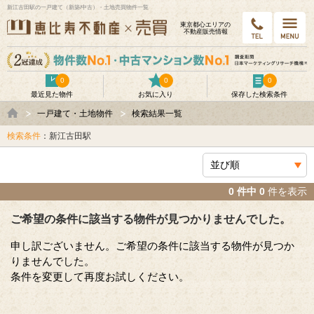
新江古田駅の一戸建て（新築/中古）・土地売買物件一覧
東京都⼼エリアの
不動産販売情報
0
0
0
最近見た物件
お気に入り
保存した検索条件
一戸建て・土地物件
検索結果一覧
検索条件
：新江古田駅
0 件中 0
件を表示
ご希望の条件に該当する物件が見つかりませんでした。
申し訳ございません。ご希望の条件に該当する物件が見つか
りませんでした。
条件を変更して再度お試しください。