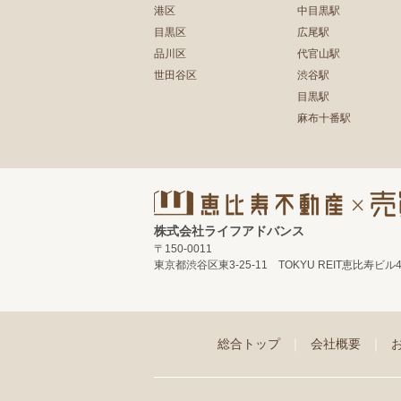
港区
中目黒駅
目黒区
広尾駅
品川区
代官山駅
世田谷区
渋谷駅
目黒駅
麻布十番駅
株式会社ライフアドバンス
〒150-0011
東京都渋谷区東3-25-11 TOKYU REIT恵比寿ビル
総合トップ
｜
会社概要
｜