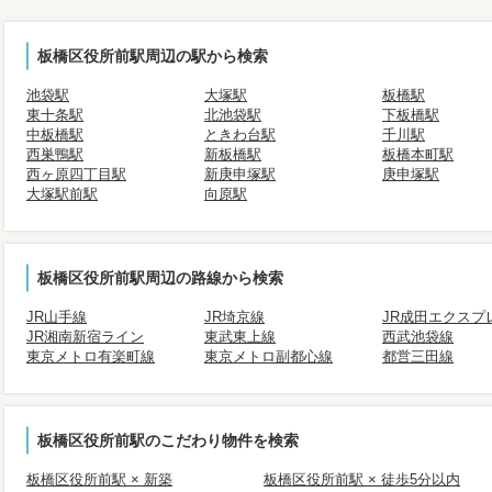
板橋区役所前駅周辺の駅から検索
池袋駅
大塚駅
板橋駅
東十条駅
北池袋駅
下板橋駅
中板橋駅
ときわ台駅
千川駅
西巣鴨駅
新板橋駅
板橋本町駅
西ヶ原四丁目駅
新庚申塚駅
庚申塚駅
大塚駅前駅
向原駅
板橋区役所前駅周辺の路線から検索
JR山手線
JR埼京線
JR成田エクスプ
JR湘南新宿ライン
東武東上線
西武池袋線
東京メトロ有楽町線
東京メトロ副都心線
都営三田線
板橋区役所前駅のこだわり物件を検索
板橋区役所前駅 × 新築
板橋区役所前駅 × 徒歩5分以内