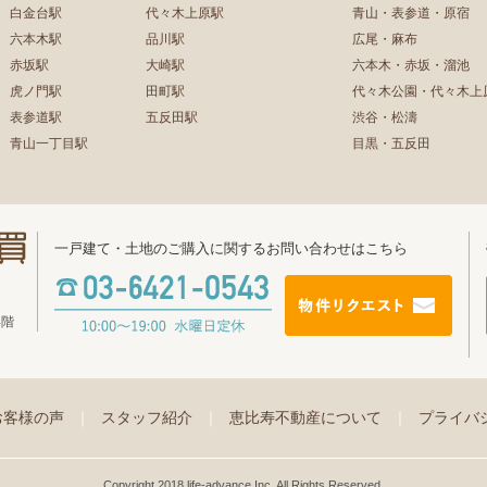
白金台駅
代々木上原駅
青山・表参道・原宿
六本木駅
品川駅
広尾・麻布
赤坂駅
大崎駅
六本木・赤坂・溜池
虎ノ門駅
田町駅
代々木公園・代々木上
表参道駅
五反田駅
渋谷・松濤
青山一丁目駅
目黒・五反田
一戸建て・土地のご購入に関するお問い合わせはこちら
4階
お客様の声
｜
スタッフ紹介
｜
恵比寿不動産について
｜
プライバ
Copyright 2018 life-advance Inc. All Rights Reserved.