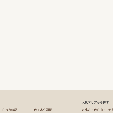
人気エリアから探す
白金高輪駅
代々木公園駅
恵比寿・代官山・中目