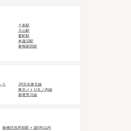
十条駅
大山駅
要町駅
本蓮沼駅
巣鴨新田駅
レス
JR京浜東北線
東京メトロ丸ノ内線
都電荒川線
板橋区役所前駅 × 築5年以内