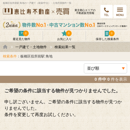
板橋区役所前駅 角地の一戸建て（新築/中古）・土地売買物件一覧
東京都⼼エリアの
不動産販売情報
0
0
0
最近見た物件
お気に入り
保存した検索条件
一戸建て・土地物件
検索結果一覧
検索条件
：板橋区役所前駅 角地
0 件中 0
件を表示
ご希望の条件に該当する物件が見つかりませんでした。
申し訳ございません。ご希望の条件に該当する物件が見つか
りませんでした。
条件を変更して再度お試しください。