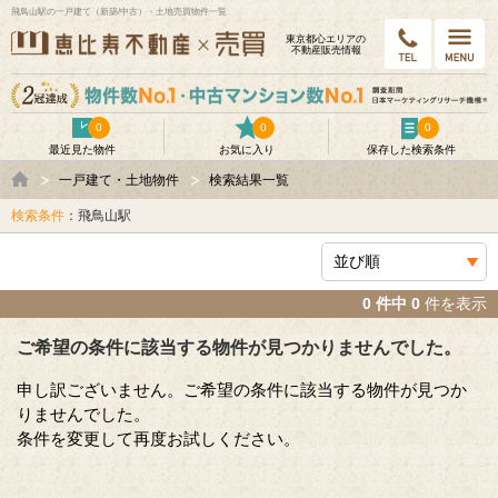
飛鳥山駅の一戸建て（新築/中古）・土地売買物件一覧
東京都⼼エリアの
不動産販売情報
0
0
0
最近見た物件
お気に入り
保存した検索条件
一戸建て・土地物件
検索結果一覧
検索条件
：飛鳥山駅
0 件中 0
件を表示
ご希望の条件に該当する物件が見つかりませんでした。
申し訳ございません。ご希望の条件に該当する物件が見つか
りませんでした。
条件を変更して再度お試しください。