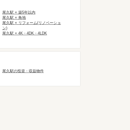
尾久駅 × 築5年以内
尾久駅 × 角地
尾久駅 × リフォーム(リノベーショ
ン)
尾久駅 × 4K・4DK・4LDK
尾久駅の投資・収益物件