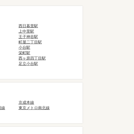
西日暮里駅
上中里駅
王子神谷駅
町屋二丁目駅
小台駅
栄町駅
西ヶ原四丁目駅
足立小台駅
京成本線
田線
東京メトロ南北線