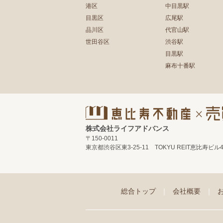
港区
中目黒駅
目黒区
広尾駅
品川区
代官山駅
世田谷区
渋谷駅
目黒駅
麻布十番駅
株式会社ライフアドバンス
〒150-0011
東京都渋谷区東3-25-11 TOKYU REIT恵比寿ビル
総合トップ
｜
会社概要
｜