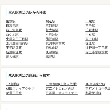
尾久駅周辺の駅から検索
巣鴨駅
駒込駅
田端駅
日暮里駅
三河島駅
王子駅
新三河島駅
新大塚駅
千駄木駅
西ケ原駅
本駒込駅
千石駅
東尾久三丁目駅
熊野前駅
宮ノ前駅
荒川遊園地前駅
荒川車庫前駅
梶原駅
王子駅前駅
飛鳥山駅
滝野川一丁目駅
新庚申塚駅
庚申塚駅
赤土小学校前駅
扇大橋駅
高野駅
尾久駅周辺の路線から検索
JR山手線
JR常磐線(上野～取手)
JR京浜東北線
成田スカイアクセス
東京メトロ丸ノ内線
東京メトロ千代
都営三田線
日暮里・舎人ライナー
都電荒川線