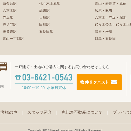
白金台駅
代々木上原駅
青山・表参道・原宿
六本木駅
品川駅
広尾・麻布
赤坂駅
大崎駅
六本木・赤坂・溜池
虎ノ門駅
田町駅
代々木公園・代々木上
表参道駅
五反田駅
渋谷・松濤
青山一丁目駅
目黒・五反田
一戸建て・土地のご購入に関するお問い合わせはこちら
4階
お客様の声
｜
スタッフ紹介
｜
恵比寿不動産について
｜
プライバ
Copyright 2018 life-advance Inc. All Rights Reserved.