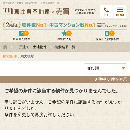
扇大橋駅の一戸建て（新築/中古）・土地売買物件一覧
東京都⼼エリアの
不動産販売情報
0
0
0
最近見た物件
お気に入り
保存した検索条件
一戸建て・土地物件
検索結果一覧
検索条件
：扇大橋駅
0 件中 0
件を表示
ご希望の条件に該当する物件が見つかりませんでした。
申し訳ございません。ご希望の条件に該当する物件が見つか
りませんでした。
条件を変更して再度お試しください。