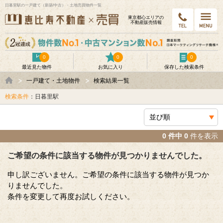
日暮里駅の一戸建て（新築/中古）・土地売買物件一覧
東京都⼼エリアの
不動産販売情報
0
0
0
最近見た物件
お気に入り
保存した検索条件
一戸建て・土地物件
検索結果一覧
検索条件
：日暮里駅
0 件中 0
件を表示
ご希望の条件に該当する物件が見つかりませんでした。
申し訳ございません。ご希望の条件に該当する物件が見つか
りませんでした。
条件を変更して再度お試しください。