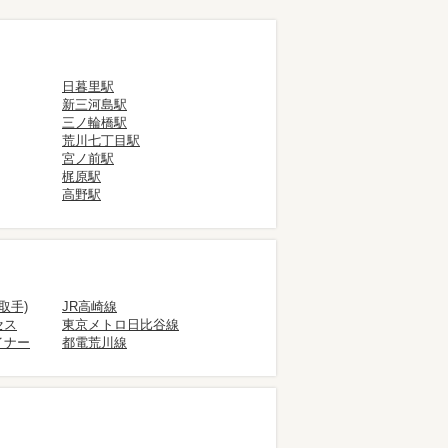
日暮里駅
新三河島駅
三ノ輪橋駅
荒川七丁目駅
宮ノ前駅
梶原駅
高野駅
取手)
JR高崎線
セス
東京メトロ日比谷線
イナー
都電荒川線