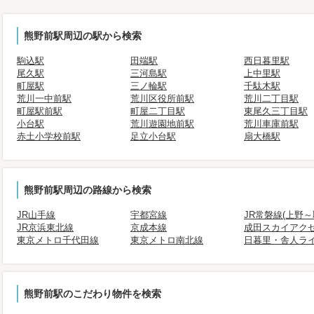
熊野前駅周辺の駅から検索
駒込駅
田端駅
西日暮里駅
尾久駅
三河島駅
上中里駅
町屋駅
三ノ輪駅
千駄木駅
荒川一中前駅
荒川区役所前駅
荒川二丁目駅
町屋駅前駅
町屋二丁目駅
東尾久三丁目駅
小台駅
荒川遊園地前駅
荒川車庫前駅
赤土小学校前駅
足立小台駅
扇大橋駅
熊野前駅周辺の路線から検索
JR山手線
宇都宮線
JR常磐線(上野～
JR京浜東北線
京成本線
成田スカイアク
東京メトロ千代田線
東京メトロ南北線
日暮里・舎人ラ
熊野前駅のこだわり物件を検索