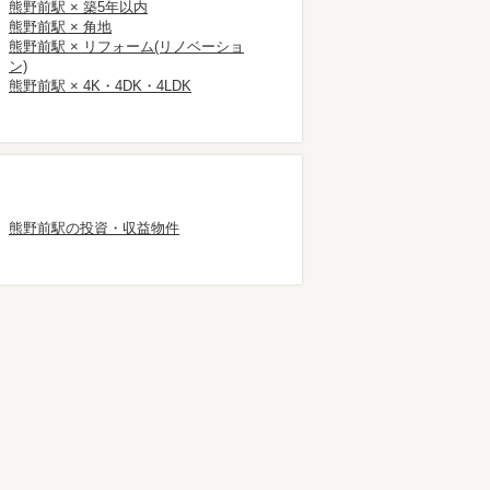
熊野前駅 × 築5年以内
熊野前駅 × 角地
熊野前駅 × リフォーム(リノベーショ
ン)
熊野前駅 × 4K・4DK・4LDK
熊野前駅の投資・収益物件