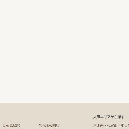
人気エリアから探す
白金高輪駅
代々木公園駅
恵比寿・代官山・中目