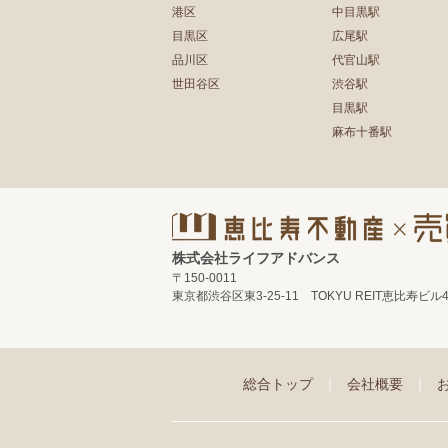
港区
中目黒駅
目黒区
広尾駅
品川区
代官山駅
世田谷区
渋谷駅
目黒駅
麻布十番駅
株式会社ライフアドバンス
〒150-0011
東京都渋谷区東3-25-11 TOKYU REIT恵比寿ビル
総合トップ
｜
会社概要
｜