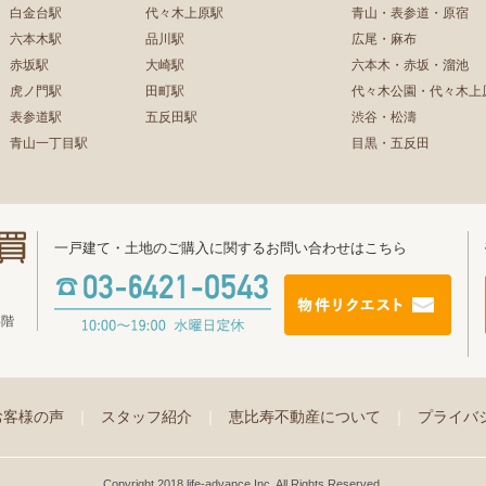
白金台駅
代々木上原駅
青山・表参道・原宿
六本木駅
品川駅
広尾・麻布
赤坂駅
大崎駅
六本木・赤坂・溜池
虎ノ門駅
田町駅
代々木公園・代々木上
表参道駅
五反田駅
渋谷・松濤
青山一丁目駅
目黒・五反田
一戸建て・土地のご購入に関するお問い合わせはこちら
4階
お客様の声
｜
スタッフ紹介
｜
恵比寿不動産について
｜
プライバ
Copyright 2018 life-advance Inc. All Rights Reserved.