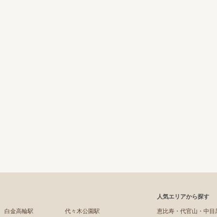
人気エリアから探す
白金高輪駅
代々木公園駅
恵比寿・代官山・中目