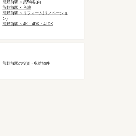
熊野前駅 × 築5年以内
熊野前駅 × 角地
熊野前駅 × リフォーム(リノベーショ
ン)
熊野前駅 × 4K・4DK・4LDK
熊野前駅の投資・収益物件