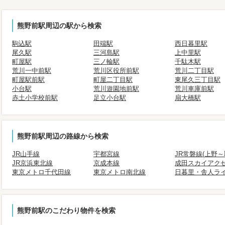
熊野前駅周辺の駅から検索
駒込駅
田端駅
西日暮里駅
尾久駅
三河島駅
上中里駅
町屋駅
三ノ輪駅
千駄木駅
荒川一中前駅
荒川区役所前駅
荒川二丁目駅
町屋駅前駅
町屋二丁目駅
東尾久三丁目駅
小台駅
荒川遊園地前駅
荒川車庫前駅
赤土小学校前駅
足立小台駅
扇大橋駅
熊野前駅周辺の路線から検索
JR山手線
宇都宮線
JR常磐線(上野～
JR京浜東北線
京成本線
成田スカイアク
東京メトロ千代田線
東京メトロ南北線
日暮里・舎人ラ
熊野前駅のこだわり物件を検索