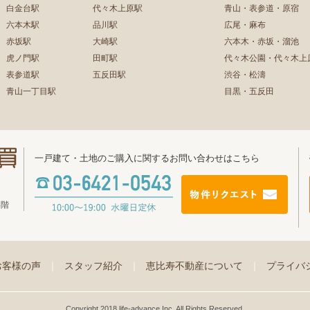
白金台駅
代々木上原駅
青山・表参道・原宿
六本木駅
品川駅
広尾・麻布
赤坂駅
大崎駅
六本木・赤坂・溜池
虎ノ門駅
田町駅
代々木公園・代々木上
表参道駅
五反田駅
渋谷・松濤
青山一丁目駅
目黒・五反田
一戸建て・土地のご購入に関するお問い合わせはこちら
4階
お客様の声
｜
スタッフ紹介
｜
恵比寿不動産について
｜
プライバ
Copyright 2018 life-advance Inc. All Rights Reserved.