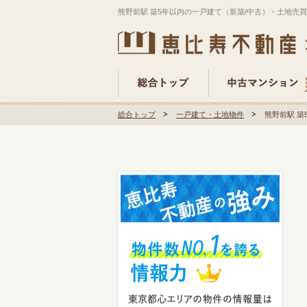
熊野前駅 築5年以内の一戸建て（新築/中古）・土地売
総合トップ
一戸建て・土地物件
熊野前駅 築