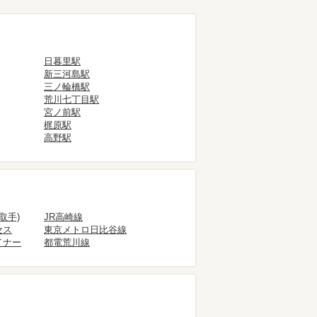
日暮里駅
新三河島駅
三ノ輪橋駅
荒川七丁目駅
宮ノ前駅
梶原駅
高野駅
取手)
JR高崎線
セス
東京メトロ日比谷線
イナー
都電荒川線