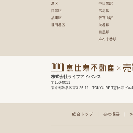
港区
中目黒駅
目黒区
広尾駅
品川区
代官山駅
世田谷区
渋谷駅
目黒駅
麻布十番駅
株式会社ライフアドバンス
〒150-0011
東京都渋谷区東3-25-11 TOKYU REIT恵比寿ビル
総合トップ
｜
会社概要
｜