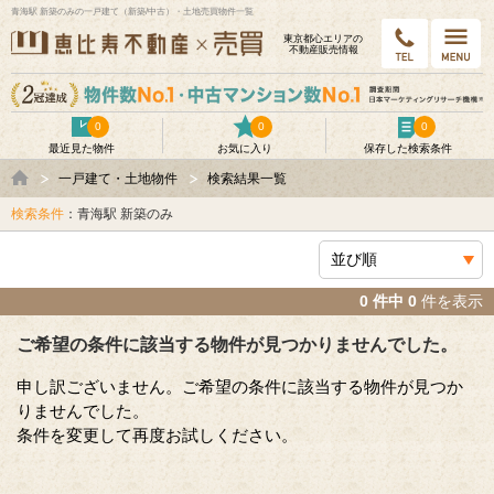
青海駅 新築のみの一戸建て（新築/中古）・土地売買物件一覧
東京都⼼エリアの
不動産販売情報
0
0
0
最近見た物件
お気に入り
保存した検索条件
一戸建て・土地物件
検索結果一覧
検索条件
：青海駅 新築のみ
0 件中 0
件を表示
ご希望の条件に該当する物件が見つかりませんでした。
申し訳ございません。ご希望の条件に該当する物件が見つか
りませんでした。
条件を変更して再度お試しください。