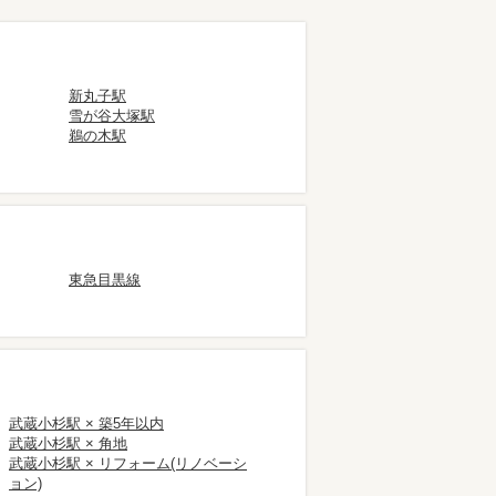
新丸子駅
雪が谷大塚駅
鵜の木駅
東急目黒線
武蔵小杉駅 × 築5年以内
武蔵小杉駅 × 角地
武蔵小杉駅 × リフォーム(リノベーシ
ョン)