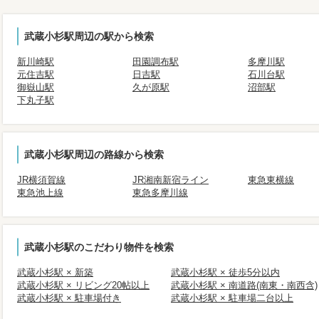
武蔵小杉駅周辺の駅から検索
新川崎駅
田園調布駅
多摩川駅
元住吉駅
日吉駅
石川台駅
御嶽山駅
久が原駅
沼部駅
下丸子駅
武蔵小杉駅周辺の路線から検索
JR横須賀線
JR湘南新宿ライン
東急東横線
東急池上線
東急多摩川線
武蔵小杉駅のこだわり物件を検索
武蔵小杉駅 × 新築
武蔵小杉駅 × 徒歩5分以内
武蔵小杉駅 × リビング20帖以上
武蔵小杉駅 × 南道路(南東・南西含)
武蔵小杉駅 × 駐車場付き
武蔵小杉駅 × 駐車場二台以上