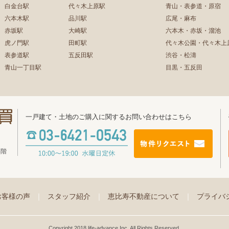
白金台駅
代々木上原駅
青山・表参道・原宿
六本木駅
品川駅
広尾・麻布
赤坂駅
大崎駅
六本木・赤坂・溜池
虎ノ門駅
田町駅
代々木公園・代々木上
表参道駅
五反田駅
渋谷・松濤
青山一丁目駅
目黒・五反田
一戸建て・土地のご購入に関するお問い合わせはこちら
4階
お客様の声
｜
スタッフ紹介
｜
恵比寿不動産について
｜
プライバ
Copyright 2018 life-advance Inc. All Rights Reserved.