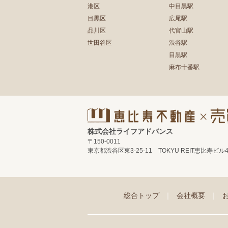
港区
中目黒駅
目黒区
広尾駅
品川区
代官山駅
世田谷区
渋谷駅
目黒駅
麻布十番駅
株式会社ライフアドバンス
〒150-0011
東京都渋谷区東3-25-11 TOKYU REIT恵比寿ビル
総合トップ
｜
会社概要
｜