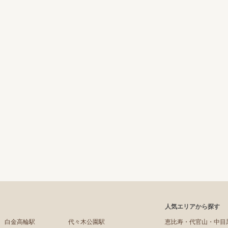
人気エリアから探す
白金高輪駅
代々木公園駅
恵比寿・代官山・中目