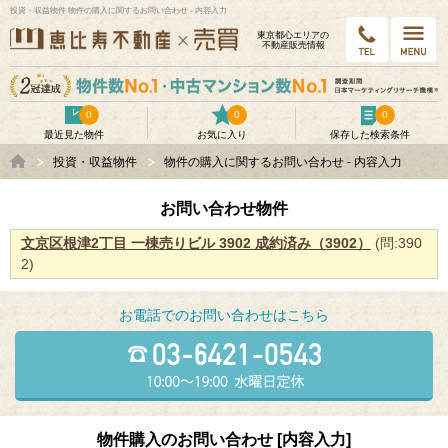
投資・収益物件 物件の購入に関するお問い合わせ - 内容入力
東京都⼼エリアの
不動産販売情報
0
0
0
最近見た物件
お気に入り
保存した検索条件
投資・収益物件
物件の購入に関するお問い合わせ - 内容入力
お問い合わせ物件
文京区根津2丁目 ⼀棟売りビル 3902 成約済み（3902）
(問:390
2)
お電話でのお問い合わせはこちら
物件購入のお問い合わせ [内容入力]