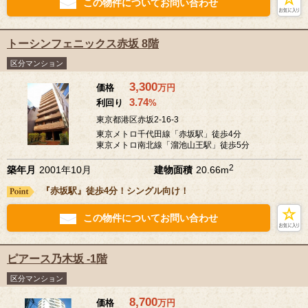
この物件についてお問い合わせ
トーシンフェニックス赤坂 8階
区分マンション
3,300
価格
万
円
3.74
利回り
%
東京都港区赤坂2-16-3
東京メトロ千代田線「赤坂駅」徒歩4分
東京メトロ南北線「溜池山王駅」徒歩5分
2
築年月
2001年10月
建物面積
20.66m
『赤坂駅』徒歩4分！シングル向け！
この物件についてお問い合わせ
ピアース乃木坂 -1階
区分マンション
8,700
価格
万
円