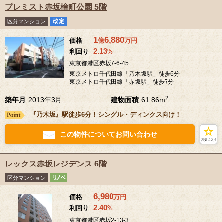
プレミスト赤坂檜町公園 5階
区分マンション
1
6,880
価格
億
万
円
2.13
利回り
%
東京都港区赤坂7-6-45
東京メトロ千代田線「乃木坂駅」徒歩6分
東京メトロ千代田線「赤坂駅」徒歩7分
2
築年月
2013年3月
建物面積
61.86m
『乃木坂』駅徒歩6分！シングル・ディンクス向け！
この物件についてお問い合わせ
レックス赤坂レジデンス 6階
区分マンション
6,980
価格
万
円
2.40
利回り
%
東京都港区赤坂2-13-3