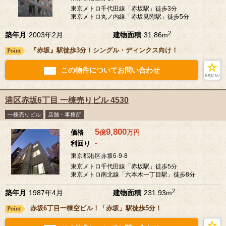
東京メトロ千代田線「赤坂駅」徒歩3分
東京メトロ丸ノ内線「赤坂見附駅」徒歩5分
2
築年月
2003年2月
建物面積
31.86m
『赤坂』駅徒歩3分！シングル・ディンクス向け！
この物件についてお問い合わせ
港区赤坂6丁目 ⼀棟売りビル 4530
一棟売りビル
店舗・事務所
5
9,800
価格
億
万
円
-
利回り
東京都港区赤坂6-9-8
東京メトロ千代田線「赤坂駅」徒歩5分
東京メトロ南北線「六本木一丁目駅」徒歩8分
2
築年月
1987年4月
建物面積
231.93m
赤坂6丁目一棟空ビル！「赤坂」駅徒歩5分！