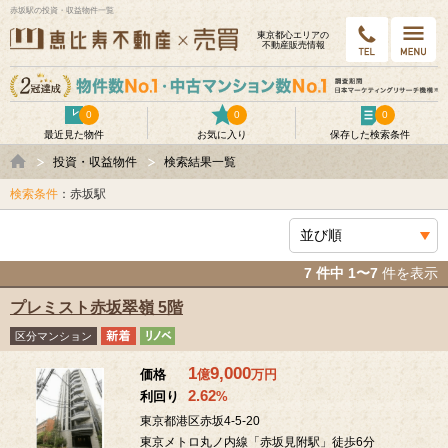
赤坂駅の投資・収益物件一覧
東京都⼼エリアの
不動産販売情報
0
0
0
最近見た物件
お気に入り
保存した検索条件
投資・収益物件
検索結果一覧
検索条件
：赤坂駅
7 件中 1〜7
件を表示
プレミスト赤坂翠嶺 5階
区分マンション
1
9,000
価格
億
万
円
2.62
利回り
%
東京都港区赤坂4-5-20
東京メトロ丸ノ内線「赤坂見附駅」徒歩6分