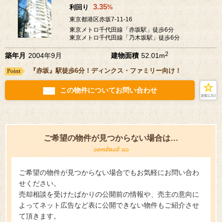
3.35
利回り
%
東京都港区赤坂7-11-16
東京メトロ千代田線「赤坂駅」徒歩6分
東京メトロ千代田線「乃木坂駅」徒歩6分
2
築年月
2004年9月
建物面積
52.01m
『赤坂』駅徒歩6分！ディンクス・ファミリー向け！
この物件についてお問い合わせ
ご希望の物件が見つからない場合は…
ご希望の物件が見つからない場合でもお気軽にお問い合わ
せください。
売却相談を受けたばかりの公開前の情報や、売主の意向に
よってネット広告など表に公開できない物件もご紹介させ
て頂きます。