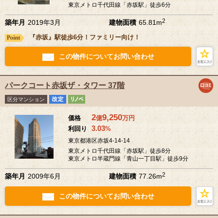
東京メトロ千代田線「赤坂駅」徒歩6分
2
築年月
2019年3月
建物面積
65.81m
『赤坂』駅徒歩6分！ファミリー向け！
この物件についてお問い合わせ
パークコート赤坂ザ・タワー 37階
区分マンション
2
9,250
価格
億
万
円
3.03
利回り
%
東京都港区赤坂4-14-14
東京メトロ千代田線「赤坂駅」徒歩8分
東京メトロ半蔵門線「青山一丁目駅」徒歩9分
2
築年月
2009年6月
建物面積
77.26m
この物件についてお問い合わせ