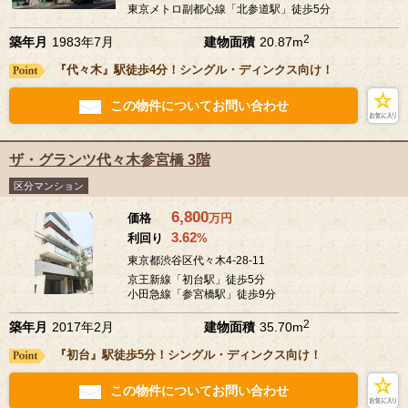
東京メトロ副都心線「北参道駅」徒歩5分
2
築年月
1983年7月
建物面積
20.87m
『代々木』駅徒歩4分！シングル・ディンクス向け！
この物件についてお問い合わせ
ザ・グランツ代々木参宮橋 3階
区分マンション
6,800
価格
万
円
3.62
利回り
%
東京都渋谷区代々木4-28-11
京王新線「初台駅」徒歩5分
小田急線「参宮橋駅」徒歩9分
2
築年月
2017年2月
建物面積
35.70m
『初台』駅徒歩5分！シングル・ディンクス向け！
この物件についてお問い合わせ