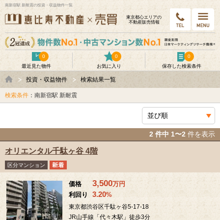
南新宿駅 新耐震の投資・収益物件一覧
東京都⼼エリアの
不動産販売情報
0
0
0
最近見た物件
お気に入り
保存した検索条件
投資・収益物件
検索結果一覧
検索条件
：南新宿駅 新耐震
2 件中 1〜2
件を表示
オリエンタル千駄ヶ谷 4階
区分マンション
3,500
価格
万
円
3.20
利回り
%
東京都渋谷区千駄ヶ谷5-17-18
JR山手線「代々木駅」徒歩3分