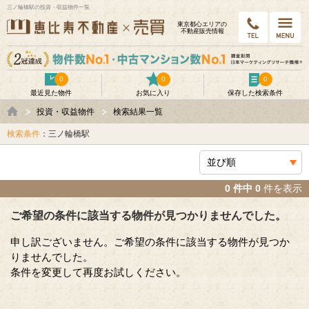
三ノ輪橋駅の投資・収益物件一覧
東京都⼼エリアの
不動産販売情報
0
0
0
最近見た物件
お気に入り
保存した検索条件
投資・収益物件
検索結果一覧
検索条件
：三ノ輪橋駅
0 件中 0
件を表示
ご希望の条件に該当する物件が見つかりませんでした。
申し訳ございません。ご希望の条件に該当する物件が見つか
りませんでした。
条件を変更して再度お試しください。