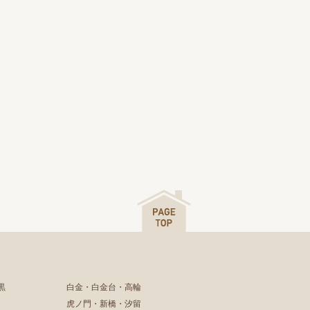
黒
白金・白金台・高輪
虎ノ門・新橋・汐留