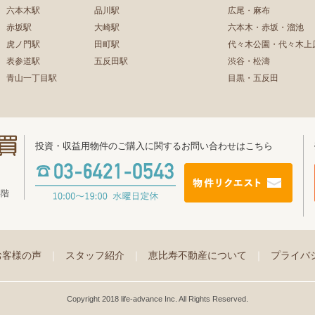
六本木駅
品川駅
広尾・麻布
赤坂駅
大崎駅
六本木・赤坂・溜池
虎ノ門駅
田町駅
代々木公園・代々木上
表参道駅
五反田駅
渋谷・松濤
青山一丁目駅
目黒・五反田
投資・収益用物件のご購入に関するお問い合わせはこちら
4階
お客様の声
｜
スタッフ紹介
｜
恵比寿不動産について
｜
プライバ
Copyright 2018 life-advance Inc. All Rights Reserved.