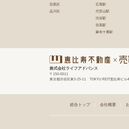
目黒区
広尾駅
品川区
代官山駅
渋谷駅
目黒駅
麻布十番駅
株式会社ライフアドバンス
〒150-0011
東京都渋谷区東3-25-11 TOKYU REIT恵比寿ビル
総合トップ
｜
会社概要
｜