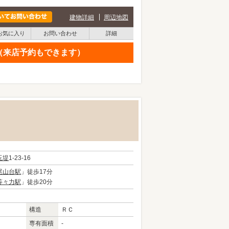
建物詳細
周辺地図
お気に入り
お問い合わせ
詳細
せ（来店予約もできます）
玉堤
1-23-16
尾山台駅
」徒歩17分
等々力駅
」徒歩20分
構造
ＲＣ
専有面積
-