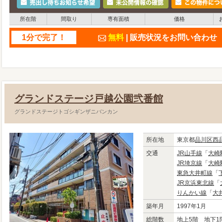
所在階
間取り
専有面積
価格
1分で完了！
無料
| 販売状況をお問い合わ
グランドステージ戸越公園弐番館
グランドステージトゴシギンザニバンカン
所在地
東京都
品川区
西
交通
JR山手線
「
大崎
JR埼京線
「
大崎
東急大井町線
「
JR京浜東北線
「
りんかい線
「
大
築年月
1997年1月
総階数
地上5階 地下1