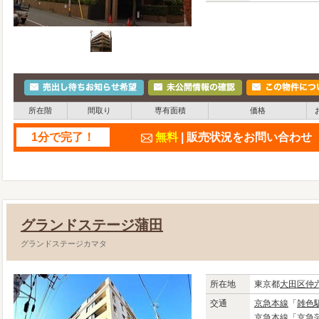
所在階
間取り
専有面積
価格
1分で完了！
無料
| 販売状況をお問い合わ
グランドステージ蒲田
グランドステージカマタ
所在地
東京都
大田区
仲
交通
京急本線
「
雑色
京急本線
「
京急