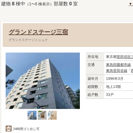
建物
8
棟中
部屋数
0
室
（1〜8 棟表示）
▼
グランドステージ三宿
グランドステージミシュク
所在地
東京都
世田谷区
交通
東急田園都市線
東急世田谷線
「
築年月
1996年3月
総階数
地上13階
総戸数
33戸
24時間ゴミ出し可