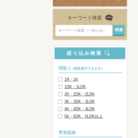
キーワード検索
キーワード検索（一語のみ）
絞り込み検索
間取り
(複数選択できます)
1R・1K
1DK・1LDK
2K・2DK・2LDK
3K・3DK・3LDK
4K・4DK・4LDK
5K・5DK・5LDK以上
専有面積