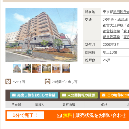
所在地
東京都
墨田区
千
交通
JR中央・総武線
都営大江戸線
「
都営新宿線
「
森
都営浅草線
「
東
築年月
2003年2月
総階数
地上10階
総戸数
26戸
ペット可
24時間ゴミ出し可
所在階
間取り
専有面積
価格
1分で完了！
無料
| 販売状況をお問い合わ