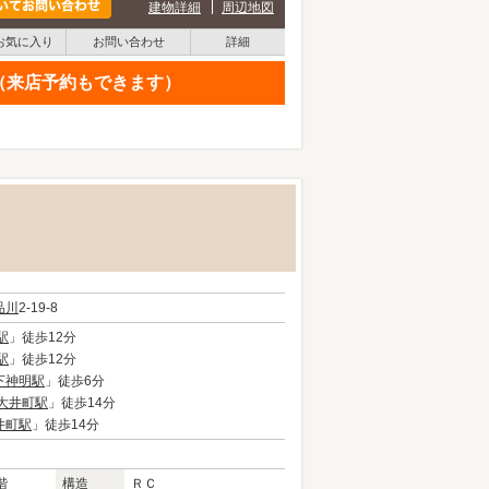
建物詳細
周辺地図
お気に入り
お問い合わせ
詳細
せ（来店予約もできます）
品川
2-19-8
駅
」徒歩12分
駅
」徒歩12分
下神明駅
」徒歩6分
大井町駅
」徒歩14分
井町駅
」徒歩14分
階
構造
ＲＣ