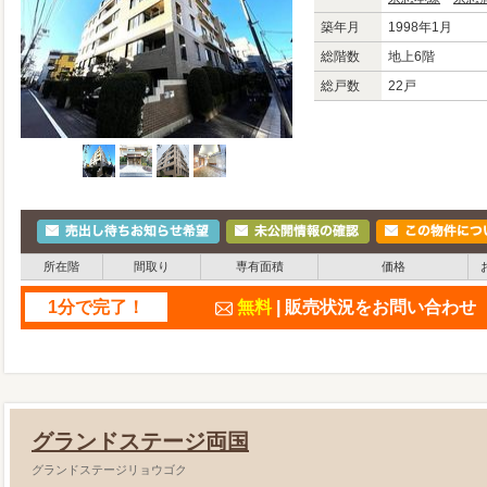
築年月
1998年1月
総階数
地上6階
総戸数
22戸
所在階
間取り
専有面積
価格
1分で完了！
無料
| 販売状況をお問い合わ
グランドステージ両国
グランドステージリョウゴク