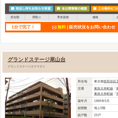
所在階
間取り
専有面積
価格
1分で完了！
無料
| 販売状況をお問い合わ
グランドステージ尾山台
グランドステージオヤマダイ
所在地
東京都
世田谷区
交通
東急大井町線
「
東急大井町線
「
築年月
1995年5月
総階数
地上5階
総戸数
25戸