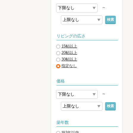
～
検索
リビングの広さ
15帖以上
20帖以上
30帖以上
指定なし
価格
～
検索
築年数
築3年以内