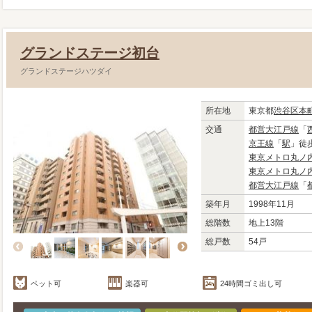
グランドステージ初台
グランドステージハツダイ
所在地
東京都
渋谷区
本
交通
都営大江戸線
「
京王線
「
駅
」徒歩
東京メトロ丸ノ
東京メトロ丸ノ
都営大江戸線
「
築年月
1998年11月
総階数
地上13階
総戸数
54戸
ペット可
楽器可
24時間ゴミ出し可