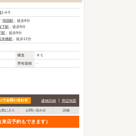
歳
1-4-5
「
両国駅
」徒歩8分
森下駅
」徒歩9分
下駅
」徒歩9分
日本橋駅
」徒歩12分
構造
ＲＣ
専有面積
-
建物詳細
周辺地図
お気に入り
お問い合わせ
詳細
せ（来店予約もできます）