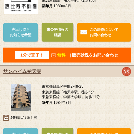
東急東横線「祐天寺駅」徒歩13分
築年月
1980年8月
売出し待ち
未公開情報の
この建物について
お知らせ希望
確認
お問い合わせ
1分で完了！
無料
| 販売状況をお問い合わせ
サンハイム祐天寺
東京都目黒区中町2-48-25
東急東横線「祐天寺駅」徒歩6分
東急東横線「学芸大学駅」徒歩11分
築年月
1984年3月
24時間ゴミ出し可