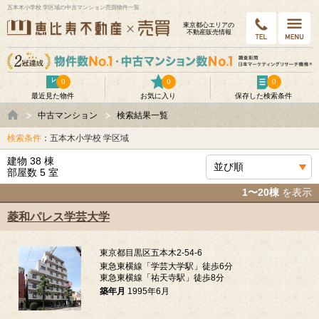
五本木小学校 学区域の中古マンション売買物件一覧
東京都⼼エリアの
不動産販売情報
0
0
0
最近見た物件
お気に入り
保存した検索条件
中古マンション
検索結果一覧
検索条件
：五本木小学校 学区域
建物 38 棟
部屋数 5 室
1〜20棟
を表示
菱和パレス学芸大学
東京都目黒区五本木2-54-6
東急東横線「学芸大学駅」徒歩6分
東急東横線「祐天寺駅」徒歩8分
築年月
1995年6月