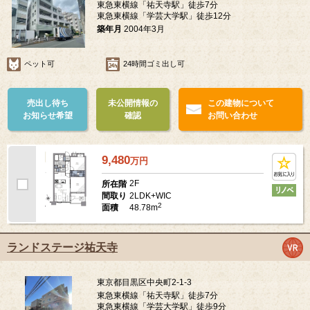
東急東横線「祐天寺駅」徒歩7分
東急東横線「学芸大学駅」徒歩12分
築年月
2004年3月
ペット可
24時間ゴミ出し可
売出し待ち
未公開情報の
この建物について
お知らせ希望
確認
お問い合わせ
9,480
万
円
2F
所在階
2LDK+WIC
間取り
2
48.78m
面積
ランドステージ祐天寺
東京都目黒区中央町2-1-3
東急東横線「祐天寺駅」徒歩7分
東急東横線「学芸大学駅」徒歩9分