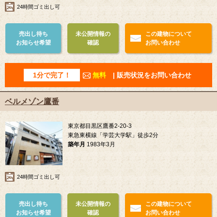
24時間ゴミ出し可
売出し待ち
未公開情報の
この建物について
お知らせ希望
確認
お問い合わせ
1分で完了！
無料
| 販売状況をお問い合わせ
ベルメゾン鷹番
東京都目黒区鷹番2-20-3
東急東横線「学芸大学駅」徒歩2分
築年月
1983年3月
24時間ゴミ出し可
売出し待ち
未公開情報の
この建物について
お知らせ希望
確認
お問い合わせ