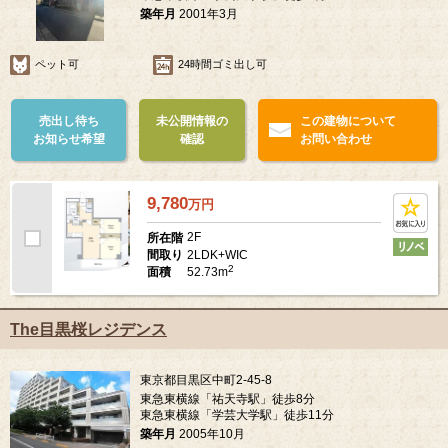
築年月
2001年3月
ペット可
24時間ゴミ出し可
売出し待ち
未公開情報の
この建物について
お知らせ希望
確認
お問い合わせ
9,780
万
円
2F
所在階
2LDK+WIC
間取り
2
52.73m
面積
The目黒桜レジデンス
東京都目黒区中町2-45-8
東急東横線「祐天寺駅」徒歩8分
東急東横線「学芸大学駅」徒歩11分
築年月
2005年10月