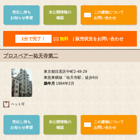
売出し待ち
未公開情報の
この建物について
お知らせ希望
確認
お問い合わせ
1分で完了！
無料
| 販売状況をお問い合わせ
プロスペアー祐天寺第二
東京都目黒区中町2-48-29
東急東横線「祐天寺駅」徒歩6分
築年月
1984年2月
ペット可
売出し待ち
未公開情報の
この建物について
お知らせ希望
確認
お問い合わせ