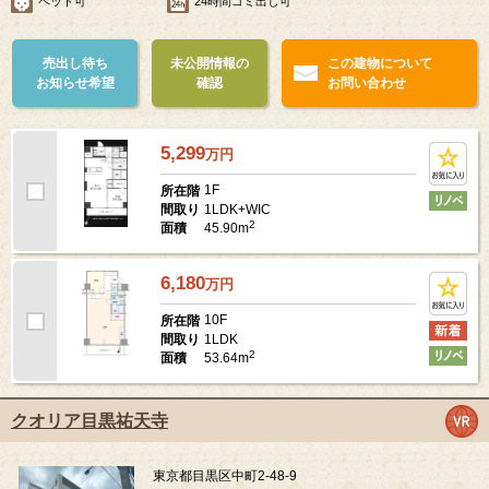
ペット可
24時間ゴミ出し可
売出し待ち
未公開情報の
この建物について
お知らせ希望
確認
お問い合わせ
5,299
万
円
1F
所在階
1LDK+WIC
間取り
2
45.90m
面積
6,180
万
円
10F
所在階
1LDK
間取り
2
53.64m
面積
クオリア目黒祐天寺
東京都目黒区中町2-48-9