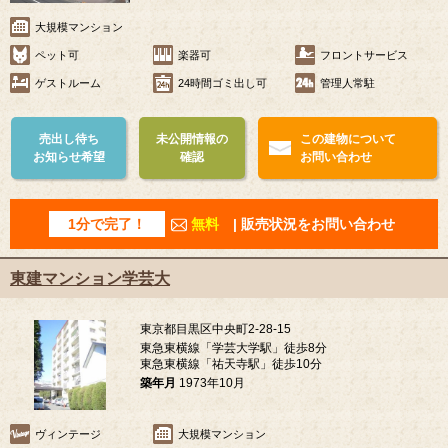
大規模マンション
ペット可
楽器可
フロントサービス
ゲストルーム
24時間ゴミ出し可
管理人常駐
売出し待ち
未公開情報の
この建物について
お知らせ希望
確認
お問い合わせ
1分で完了！
無料
| 販売状況をお問い合わせ
東建マンション学芸大
東京都目黒区中央町2-28-15
東急東横線「学芸大学駅」徒歩8分
東急東横線「祐天寺駅」徒歩10分
築年月
1973年10月
ヴィンテージ
大規模マンション