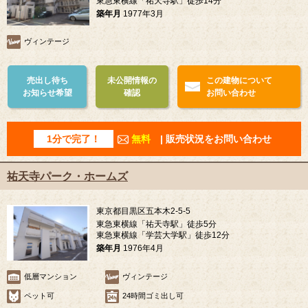
東急東横線「祐天寺駅」徒歩14分
築年月
1977年3月
ヴィンテージ
売出し待ち
未公開情報の
この建物について
お知らせ希望
確認
お問い合わせ
1分で完了！
無料
| 販売状況をお問い合わせ
祐天寺パーク・ホームズ
東京都目黒区五本木2-5-5
東急東横線「祐天寺駅」徒歩5分
東急東横線「学芸大学駅」徒歩12分
築年月
1976年4月
低層マンション
ヴィンテージ
ペット可
24時間ゴミ出し可