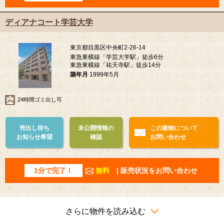
ディアナコート学芸大学
東京都目黒区中央町2-26-14
東急東横線「学芸大学駅」徒歩6分
東急東横線「祐天寺駅」徒歩14分
築年月
1999年5月
24時間ゴミ出し可
売出し待ち
未公開情報の
この建物について
お知らせ希望
確認
お問い合わせ
1分で完了！
無料
| 販売状況をお問い合わせ
さらに物件を読み込む