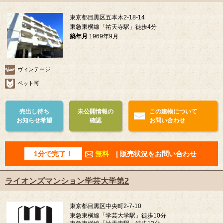
東京都目黒区五本木2-18-14
東急東横線「祐天寺駅」徒歩4分
築年月
1969年9月
ヴィンテージ
ペット可
売出し待ち
未公開情報の
この建物について
お知らせ希望
確認
お問い合わせ
1分で完了！
無料
| 販売状況をお問い合わせ
ライオンズマンション学芸大学第2
東京都目黒区中央町2-7-10
東急東横線「学芸大学駅」徒歩10分