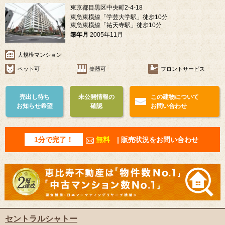
東京都目黒区中央町2-4-18
東急東横線「学芸大学駅」徒歩10分
東急東横線「祐天寺駅」徒歩10分
築年月
2005年11月
大規模マンション
ペット可
楽器可
フロントサービス
売出し待ち
未公開情報の
この建物について
お知らせ希望
確認
お問い合わせ
1分で完了！
無料
| 販売状況をお問い合わせ
セントラルシャトー