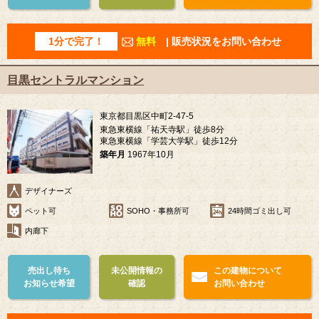
1分で完了！
無料
| 販売状況をお問い合わせ
目黒セントラルマンション
東京都目黒区中町2-47-5
東急東横線「祐天寺駅」徒歩8分
東急東横線「学芸大学駅」徒歩12分
築年月
1967年10月
デザイナーズ
ペット可
SOHO・事務所可
24時間ゴミ出し可
内廊下
売出し待ち
未公開情報の
この建物について
お知らせ希望
確認
お問い合わせ