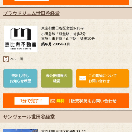
プラウドジェム世田谷経堂
東京都世田谷区宮坂3-13-9
小田急線「経堂駅」徒歩3分
東急世田谷線「山下駅」徒歩10分
築年月
2005年1月
ペット可
売出し待ち
未公開情報の
この建物について
お知らせ希望
確認
お問い合わせ
1分で完了！
無料
| 販売状況をお問い合わせ
サンヴェール世田谷経堂
東京都世田谷区船橋5-33-22