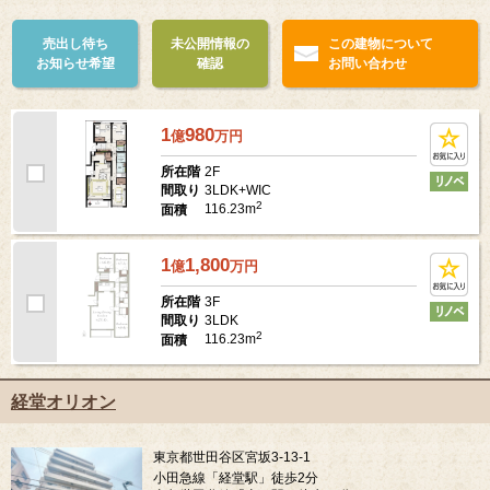
売出し待ち
未公開情報の
この建物について
お知らせ希望
確認
お問い合わせ
1
980
億
万
円
2F
所在階
3LDK+WIC
間取り
2
116.23m
面積
1
1,800
億
万
円
3F
所在階
3LDK
間取り
2
116.23m
面積
経堂オリオン
東京都世田谷区宮坂3-13-1
小田急線「経堂駅」徒歩2分