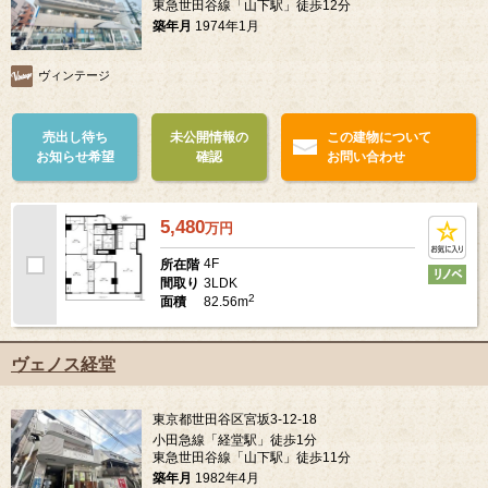
東急世田谷線「山下駅」徒歩12分
築年月
1974年1月
ヴィンテージ
売出し待ち
未公開情報の
この建物について
お知らせ希望
確認
お問い合わせ
5,480
万
円
4F
所在階
3LDK
間取り
2
82.56m
面積
ヴェノス経堂
東京都世田谷区宮坂3-12-18
小田急線「経堂駅」徒歩1分
東急世田谷線「山下駅」徒歩11分
築年月
1982年4月