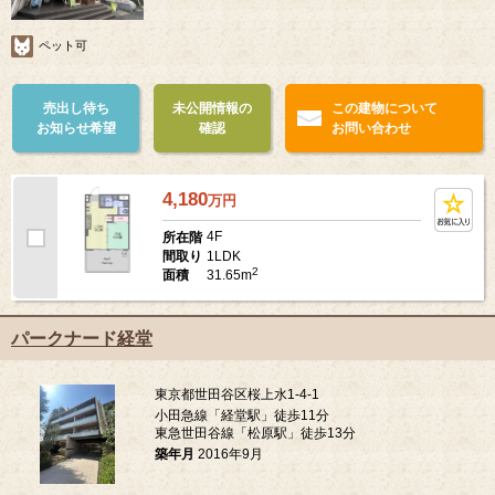
ペット可
売出し待ち
未公開情報の
この建物について
お知らせ希望
確認
お問い合わせ
4,180
万
円
4F
所在階
1LDK
間取り
2
31.65m
面積
パークナード経堂
東京都世田谷区桜上水1-4-1
小田急線「経堂駅」徒歩11分
東急世田谷線「松原駅」徒歩13分
築年月
2016年9月