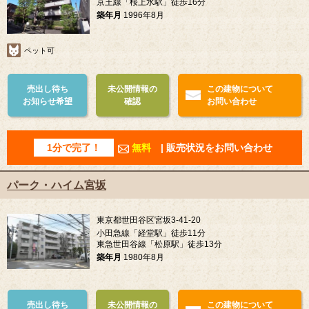
京王線「桜上水駅」徒歩16分
築年月
1996年8月
ペット可
売出し待ち
未公開情報の
この建物について
お知らせ希望
確認
お問い合わせ
1分で完了！
無料
| 販売状況をお問い合わせ
パーク・ハイム宮坂
東京都世田谷区宮坂3-41-20
小田急線「経堂駅」徒歩11分
東急世田谷線「松原駅」徒歩13分
築年月
1980年8月
売出し待ち
未公開情報の
この建物について