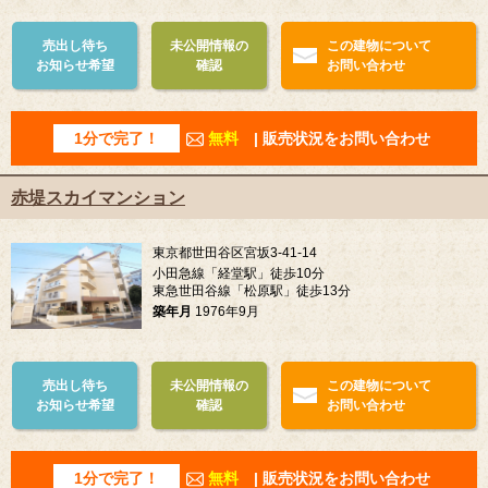
売出し待ち
未公開情報の
この建物について
お知らせ希望
確認
お問い合わせ
1分で完了！
無料
| 販売状況をお問い合わせ
赤堤スカイマンション
東京都世田谷区宮坂3-41-14
小田急線「経堂駅」徒歩10分
東急世田谷線「松原駅」徒歩13分
築年月
1976年9月
売出し待ち
未公開情報の
この建物について
お知らせ希望
確認
お問い合わせ
1分で完了！
無料
| 販売状況をお問い合わせ