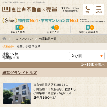
経堂小学校 学区域の中古マンション売買物件一覧
東京都⼼エリアの
不動産販売情報
0
0
0
最近見た物件
お気に入り
保存した検索条件
中古マンション
検索結果一覧
検索条件
：経堂小学校 学区域
建物 15 棟
部屋数 6 室
1〜15棟
を表示
経堂グランドヒルズ
東京都世田谷区船橋5-14-1
小田急線「千歳船橋駅」徒歩11分
小田急線「経堂駅」徒歩12分
築年月
1990年3月