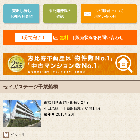
売出し待ち
未公開情報の
この建物について
お知らせ希望
確認
お問い合わせ
1分で完了！
無料
| 販売状況をお問い合わせ
セイガステージ千歳船橋
東京都世田谷区船橋5-27-3
小田急線「千歳船橋駅」徒歩14分
築年月
2013年2月
ペット可