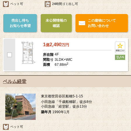
ペット可
24時間ゴミ出し可
売出し待ち
未公開情報の
この建物について
お知らせ希望
確認
お問い合わせ
1
2,490
億
万
円
4F
所在階
3LDK+WIC
間取り
2
67.88m
面積
ベルム経堂
東京都世田谷区船橋5-1-15
小田急線「千歳船橋駅」徒歩8分
小田急線「経堂駅」徒歩13分
築年月
1990年1月
ペット可