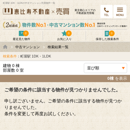
町屋駅 1DK・1LDKの中古マンション売買物件一覧
東京都⼼エリアの
不動産販売情報
0
0
0
最近見た物件
お気に入り
保存した検索条件
中古マンション
検索結果一覧
検索条件
：町屋駅 1DK・1LDK
建物 0 棟
部屋数 0 室
0棟
を表示
ご希望の条件に該当する物件が見つかりませんでした。
申し訳ございません。ご希望の条件に該当する物件が見つか
りませんでした。
条件を変更して再度お試しください。