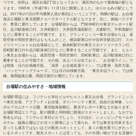
2
つです。住所は、港区台場
丁目となっており、港区内のなかで最南端の駅とな
1995
7
11
1
ります。
年（平成
年）
月
日に開業しました。ゆりかもめの駅として
2017
1
2
は、
年の
日の平均乗降人員が第
位ということです。両隣の駅は、お台場
海浜公園駅と東京国際クルーズターミナル駅となります。次に、路線バスです
が、豊富に運行しています。台場駅前からは、門前仲町行や東京テレポート駅
行、品川駅港南口行、大井町駅行、大井競馬場前駅行、大森駅行、平和島駅行
などに乗車することが可能です。また、グランドニッコー東京台場からは、成
田空港や羽田空港行はもちろんのこと、横浜駅東口行や吉祥寺駅北口行、スカ
イツリーシャトルお台場線として、錦糸町駅行や東京スカイツリータウン行、
田町駅東口行や品川駅港南口行などに乗車することが可能です。また、ヒルト
ン東京お台場からは、成田空港・羽田空港行、田町駅東口、品川駅港南口行に
乗車することが可能です。その他、水上バスが出ており、「お台場ライン」で
は晴海・日の出桟橋方面。「浅草・お台場直通ライン」では豊洲・浅草方面。
「ハッピードッグクルーズ」では日の出桟橋方面、「東京水辺ライン」では桜
橋、葛西臨海公園、両国方面行が運行しています。
台場駅の住みやすさ・地域情報
台場駅周辺には、フジテレビ本社ビルやヒルトン東京お台場、グランドニッコ
ー東京台場、アクアシティお台場、ダイバーシティ東京、自由の女神像、シン
ボルプロムナード公園、東京臨海副都心、東京テレポート駅などがあります。
台場駅周辺エリアは、駅の開業と同時期に開発がスタートしました。なかでも
有名なのは、フジテレビ本社ビルでしょう。そのほか、ショッピングモールや
ホテル、臨海公園などが次々と開発によって造られ、今では東京を代表すると
言っても過言ではないほどの観光スポットとして、多くの観光客でにぎわって
いるスポットです。観光スポットとは言っても、その分買い物ができる店舗や