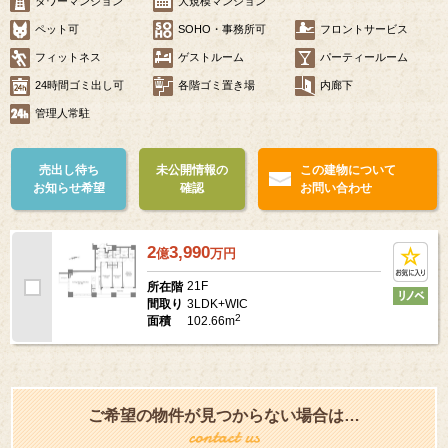
タワーマンション
大規模マンション
ペット可
SOHO・事務所可
フロントサービス
フィットネス
ゲストルーム
パーティールーム
24時間ゴミ出し可
各階ゴミ置き場
内廊下
管理人常駐
売出し待ち
未公開情報の
この建物について
お知らせ希望
確認
お問い合わせ
2
3,990
億
万
円
21F
所在階
3LDK+WIC
間取り
2
102.66m
面積
ご希望の物件が見つからない場合は…