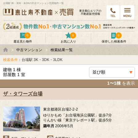
台場駅 3K・3DK・3LDKの中古マンション売買物件一覧
東京都⼼エリアの
不動産販売情報
0
0
0
最近見た物件
お気に入り
保存した検索条件
中古マンション
検索結果一覧
検索条件
：台場駅 3K・3DK・3LDK
建物 1 棟
部屋数 1 室
1〜1棟
を表示
ザ・タワーズ台場
東京都港区台場2-2-2
ゆりかもめ「お台場海浜公園駅」徒歩7分
りんかい線「東京テレポート駅」徒歩5分
築年月
2006年5月