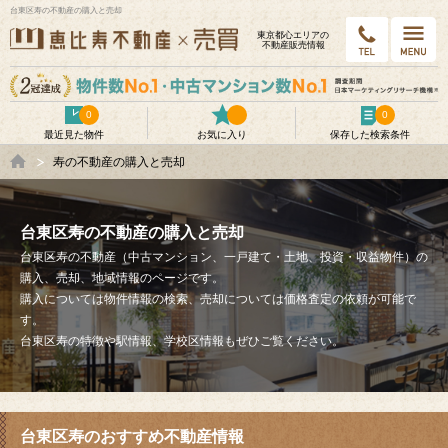
台東区寿の不動産の購入と売却
東京都⼼エリアの
不動産販売情報
0
0
最近見た物件
お気に入り
保存した検索条件
寿の不動産の購入と売却
台東区寿の不動産の購入と売却
台東区寿の不動産（中古マンション、一戸建て・土地、投資・収益物件）の
購入、売却、地域情報のページです。
購入については物件情報の検索、売却については価格査定の依頼が可能で
す。
台東区寿の特徴や駅情報、学校区情報もぜひご覧ください。
台東区寿のおすすめ不動産情報