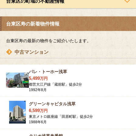
台東区の町域の不動産情報
台東区寿の新着物件情報
台東区寿の最新の物件をご紹介いたします。
中古マンション
パレ・トーホー浅草
5,499
万
円
都営大江戸線「蔵前駅」徒歩2分
1992年8月
グリーンキャピタル浅草
6,599
万
円
東京メトロ銀座線「田原町駅」徒歩2分
1988年6月