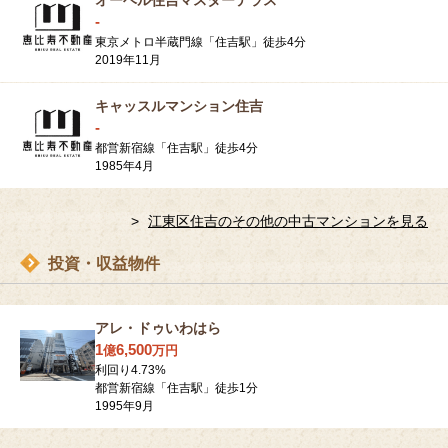
オーベル住吉マスターテラス
-
東京メトロ半蔵門線「住吉駅」徒歩4分
2019年11月
キャッスルマンション住吉
-
都営新宿線「住吉駅」徒歩4分
1985年4月
江東区住吉のその他の中古マンションを見る
投資・収益物件
アレ・ドゥいわはら
1
6,500
億
万
円
利回り
4.73
%
都営新宿線「住吉駅」徒歩1分
1995年9月