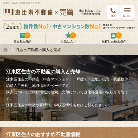
江東区住吉の不動産の購入と売却
東京都⼼エリアの
不動産販売情報
0
0
最近見た物件
お気に入り
保存した検索条件
住吉の不動産の購入と売却
江東区住吉の不動産の購入と売却
江東区住吉の不動産（中古マンション、一戸建て・土地、投資・収益物件）
の購入、売却、地域情報のページです。
購入については物件情報の検索、売却については価格査定の依頼が可能で
す。
江東区住吉の特徴や駅情報、学校区情報もぜひご覧ください。
江東区住吉のおすすめ不動産情報