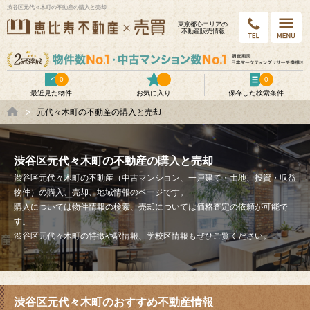
渋谷区元代々木町の不動産の購入と売却
東京都⼼エリアの
不動産販売情報
0
0
最近見た物件
お気に入り
保存した検索条件
元代々木町の不動産の購入と売却
渋谷区元代々木町の不動産の購入と売却
渋谷区元代々木町の不動産（中古マンション、一戸建て・土地、投資・収益
物件）の購入、売却、地域情報のページです。
購入については物件情報の検索、売却については価格査定の依頼が可能で
す。
渋谷区元代々木町の特徴や駅情報、学校区情報もぜひご覧ください。
渋谷区元代々木町のおすすめ不動産情報