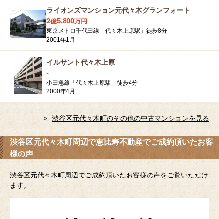
ライオンズマンション元代々木グランフォート
2
5,800
億
万
円
東京メトロ千代田線「代々木上原駅」徒歩8分
2001年1月
イルサント代々木上原
-
小田急線「代々木上原駅」徒歩4分
2000年4月
渋谷区元代々木町のその他の中古マンションを見る
渋谷区元代々木町周辺で恵比寿不動産でご成約頂いたお客
様の声
渋谷区元代々木町周辺でご成約頂いたお客様の声をご覧いただけ
ます。