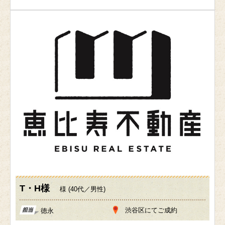
T・H様
様 (40代／男性)
渋谷区にてご成約
徳永