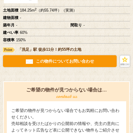
2
土地面積
184.25m
（約55.74坪）（実測）
建物面積
-
築年月
-
間取り
-
建ぺい率
60%
容積率
150%
「洗足」駅 徒歩11分！約55坪の土地
この物件についてお問い合わせ
ご希望の物件が見つからない場合は…
ご希望の物件が見つからない場合でもお気軽にお問い合わ
せください。
売却相談を受けたばかりの公開前の情報や、売主の意向に
よってネット広告など表に公開できない物件もご紹介させ