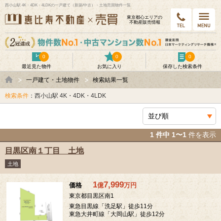
西小山駅 4K・4DK・4LDKの一戸建て（新築/中古）・土地売買物件一覧
東京都⼼エリアの
不動産販売情報
0
0
0
最近見た物件
お気に入り
保存した検索条件
一戸建て・土地物件
検索結果一覧
検索条件
：西小山駅 4K・4DK・4LDK
1 件中 1〜1
件を表示
目黒区南１丁目 土地
土地
1
7,999
価格
億
万
円
東京都目黒区南1
東急目黒線「洗足駅」徒歩11分
東急大井町線「大岡山駅」徒歩12分