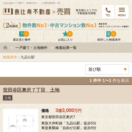
九品仏駅の一戸建て（新築/中古）・土地売買物件一覧
東京都⼼エリアの
不動産販売情報
0
0
0
最近見た物件
お気に入り
保存した検索条件
一戸建て・土地物件
検索結果一覧
検索条件
：九品仏駅
1 件中 1〜1
件を表示
世田谷区奥沢７丁目 土地
土地
3
3,000
価格
億
万
円
東京都世田谷区奥沢7
東急大井町線「九品仏駅」徒歩5分
東急東横線「自由が丘駅」徒歩9分