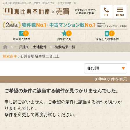
石川台駅 駐車場二台以上の一戸建て（新築/中古）・土地売買物件一覧
東京都⼼エリアの
不動産販売情報
0
0
0
最近見た物件
お気に入り
保存した検索条件
一戸建て・土地物件
検索結果一覧
検索条件
：石川台駅 駐車場二台以上
0 件中 0
件を表示
ご希望の条件に該当する物件が見つかりませんでした。
申し訳ございません。ご希望の条件に該当する物件が見つか
りませんでした。
条件を変更して再度お試しください。