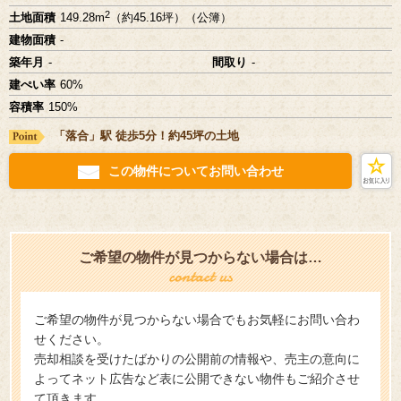
2
土地面積
149.28m
（約45.16坪）（公簿）
建物面積
-
築年月
-
間取り
-
建ぺい率
60%
容積率
150%
「落合」駅 徒歩5分！約45坪の土地
この物件についてお問い合わせ
ご希望の物件が見つからない場合は…
ご希望の物件が見つからない場合でもお気軽にお問い合わ
せください。
売却相談を受けたばかりの公開前の情報や、売主の意向に
よってネット広告など表に公開できない物件もご紹介させ
て頂きます。