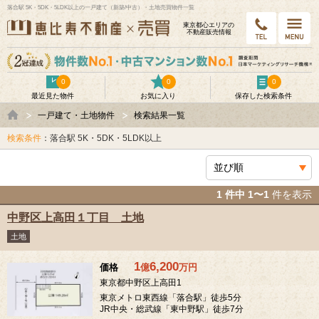
落合駅 5K・5DK・5LDK以上の一戸建て（新築/中古）・土地売買物件一覧
東京都⼼エリアの
不動産販売情報
0
0
0
最近見た物件
お気に入り
保存した検索条件
一戸建て・土地物件
検索結果一覧
検索条件
：落合駅 5K・5DK・5LDK以上
1 件中 1〜1
件を表示
中野区上高田１丁目 土地
土地
1
6,200
価格
億
万
円
東京都中野区上高田1
東京メトロ東西線「落合駅」徒歩5分
JR中央・総武線「東中野駅」徒歩7分