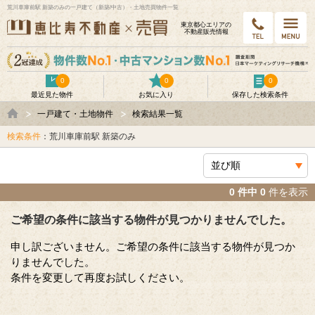
荒川車庫前駅 新築のみの一戸建て（新築/中古）・土地売買物件一覧
東京都⼼エリアの
不動産販売情報
0
0
0
最近見た物件
お気に入り
保存した検索条件
一戸建て・土地物件
検索結果一覧
検索条件
：荒川車庫前駅 新築のみ
0 件中 0
件を表示
ご希望の条件に該当する物件が見つかりませんでした。
申し訳ございません。ご希望の条件に該当する物件が見つか
りませんでした。
条件を変更して再度お試しください。