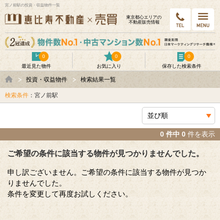
宮ノ前駅の投資・収益物件一覧
東京都⼼エリアの
不動産販売情報
0
0
0
最近見た物件
お気に入り
保存した検索条件
投資・収益物件
検索結果一覧
検索条件
：宮ノ前駅
0 件中 0
件を表示
ご希望の条件に該当する物件が見つかりませんでした。
申し訳ございません。ご希望の条件に該当する物件が見つか
りませんでした。
条件を変更して再度お試しください。