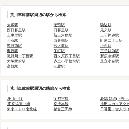
荒川車庫前駅周辺の駅から検索
大塚駅
巣鴨駅
駒込駅
西日暮里駅
日暮里駅
尾久駅
上中里駅
新三河島駅
王子神谷駅
千石駅
西巣鴨駅
町屋二丁目駅
熊野前駅
宮ノ前駅
小台駅
梶原駅
栄町駅
王子駅前駅
滝野川一丁目駅
西ヶ原四丁目駅
新庚申塚駅
大塚駅前駅
赤土小学校前駅
足立小台駅
高野駅
江北駅
荒川車庫前駅周辺の路線から検索
JR山手線
宇都宮線
JR常磐線(上野～
JR京浜東北線
京成本線
成田スカイアク
東京メトロ南北線
都営三田線
日暮里・舎人ラ