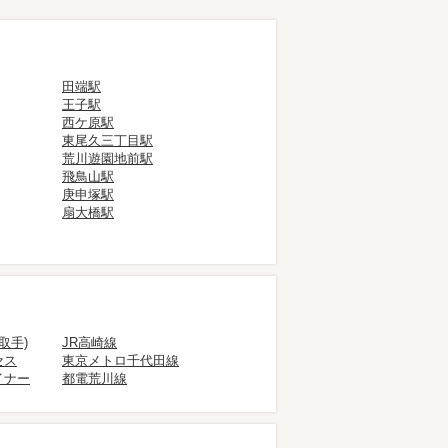
田端駅
王子駅
西ケ原駅
東尾久三丁目駅
荒川遊園地前駅
飛鳥山駅
庚申塚駅
扇大橋駅
取手)
JR高崎線
セス
東京メトロ千代田線
イナー
都電荒川線