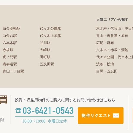
人気エリアから探す
白金高輪駅
代々木公園駅
恵比寿・代官山・中目
白金台駅
代々木上原駅
青山・表参道・原宿
六本木駅
品川駅
広尾・麻布
赤坂駅
大崎駅
六本木・赤坂・溜池
虎ノ門駅
田町駅
代々木公園・代々木上
表参道駅
五反田駅
渋谷・松濤
青山一丁目駅
目黒・五反田
投資・収益用物件のご購入に関するお問い合わせはこちら
4階