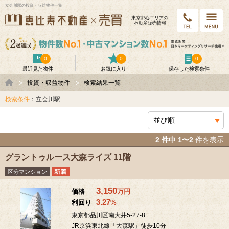
立会川駅の投資・収益物件一覧
東京都⼼エリアの
不動産販売情報
0
0
0
最近見た物件
お気に入り
保存した検索条件
投資・収益物件
検索結果一覧
検索条件
：立会川駅
2 件中 1〜2
件を表示
グラントゥルース大森ライズ 11階
区分マンション
3,150
価格
万
円
3.27
利回り
%
東京都品川区南大井5-27-8
JR京浜東北線「大森駅」徒歩10分