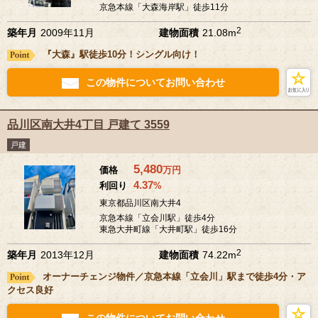
京急本線「大森海岸駅」徒歩11分
2
築年月
2009年11月
建物面積
21.08m
『大森』駅徒歩10分！シングル向け！
この物件についてお問い合わせ
品川区南大井4丁目 戸建て 3559
戸建
5,480
価格
万
円
4.37
利回り
%
東京都品川区南大井4
京急本線「立会川駅」徒歩4分
東急大井町線「大井町駅」徒歩16分
2
築年月
2013年12月
建物面積
74.22m
オーナーチェンジ物件／京急本線「立会川」駅まで徒歩4分・ア
クセス良好