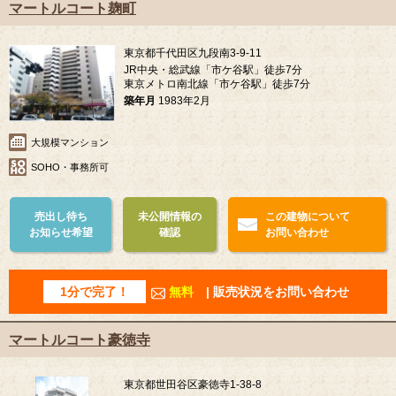
マートルコート麹町
東京都千代田区九段南3-9-11
JR中央・総武線「市ケ谷駅」徒歩7分
東京メトロ南北線「市ケ谷駅」徒歩7分
築年月
1983年2月
大規模マンション
SOHO・事務所可
売出し待ち
未公開情報の
この建物について
お知らせ希望
確認
お問い合わせ
1分で完了！
無料
| 販売状況をお問い合わせ
マートルコート豪徳寺
東京都世田谷区豪徳寺1-38-8