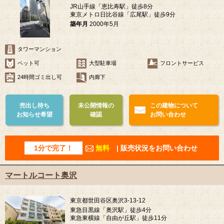
JR山手線「恵比寿駅」徒歩8分
東京メトロ日比谷線「広尾駅」徒歩9分
築年月
2000年5月
タワーマンション
ペット可
大型駐車場
フロントサービス
24時間ゴミ出し可
内廊下
売出し待ち
未公開情報の
この建物について
お知らせ希望
確認
お問い合わせ
1分で完了！
無料
| 販売状況をお問い合わせ
マートルコート奥沢
東京都世田谷区奥沢3-13-12
東急目黒線「奥沢駅」徒歩4分
東急東横線「自由が丘駅」徒歩11分