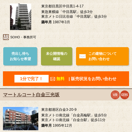
東京都目黒区中目黒1-4-17
東急東横線「中目黒駅」徒歩3分
東京メトロ日比谷線「中目黒駅」徒歩3分
築年月
1987年3月
SOHO・事務所可
売出し待ち
未公開情報の
この建物について
お知らせ希望
確認
お問い合わせ
1分で完了！
無料
| 販売状況をお問い合わせ
マートルコート白金三光坂
東京都港区白金3-20-9
東京メトロ南北線「白金高輪駅」徒歩5分
東京メトロ南北線「白金台駅」徒歩11分
築年月
1995年12月