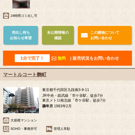
24時間ゴミ出し可
売出し待ち
未公開情報の
この建物について
お知らせ希望
確認
お問い合わせ
1分で完了！
無料
| 販売状況をお問い合わせ
マートルコート麴町
東京都千代田区九段南3-9-11
JR中央・総武線「市ケ谷駅」徒歩7分
東京メトロ南北線「市ケ谷駅」徒歩7分
築年月
1983年2月
大規模マンション
SOHO・事務所可
管理人常駐