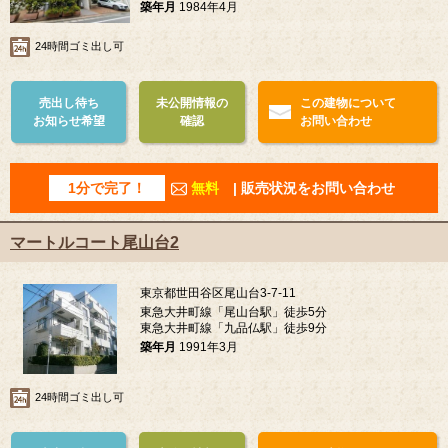
築年月
1984年4月
24時間ゴミ出し可
売出し待ち
未公開情報の
この建物について
お知らせ希望
確認
お問い合わせ
1分で完了！
無料
| 販売状況をお問い合わせ
マートルコート尾山台2
東京都世田谷区尾山台3-7-11
東急大井町線「尾山台駅」徒歩5分
東急大井町線「九品仏駅」徒歩9分
築年月
1991年3月
24時間ゴミ出し可