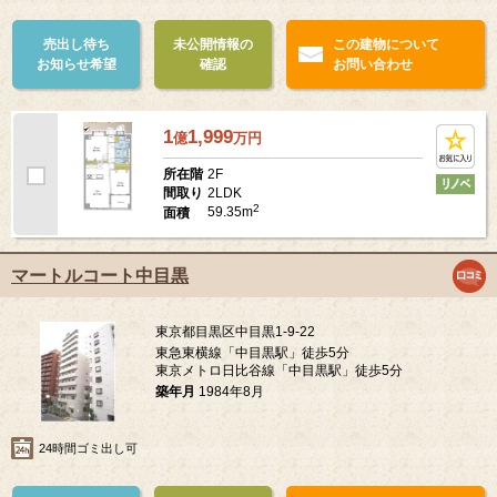
売出し待ち
未公開情報の
この建物について
お知らせ希望
確認
お問い合わせ
1
1,999
億
万
円
2F
所在階
2LDK
間取り
2
59.35m
面積
マートルコート中目黒
東京都目黒区中目黒1-9-22
東急東横線「中目黒駅」徒歩5分
東京メトロ日比谷線「中目黒駅」徒歩5分
築年月
1984年8月
24時間ゴミ出し可