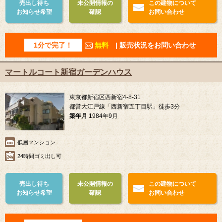
売出し待ち
未公開情報の
この建物について
お知らせ希望
確認
お問い合わせ
1分で完了！
無料
| 販売状況をお問い合わせ
マートルコート新宿ガーデンハウス
東京都新宿区西新宿4-8-31
都営大江戸線「西新宿五丁目駅」徒歩3分
築年月
1984年9月
低層マンション
24時間ゴミ出し可
売出し待ち
未公開情報の
この建物について
お知らせ希望
確認
お問い合わせ