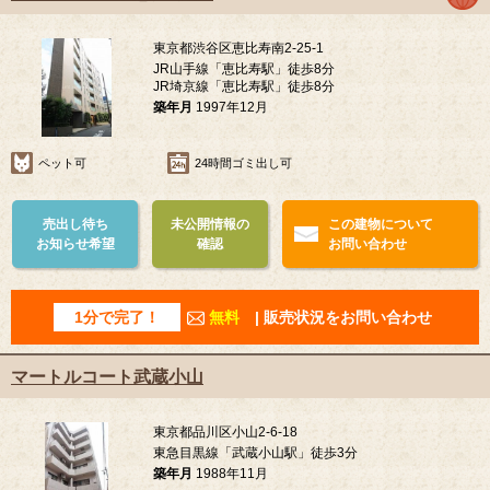
東京都渋谷区恵比寿南2-25-1
JR山手線「恵比寿駅」徒歩8分
JR埼京線「恵比寿駅」徒歩8分
築年月
1997年12月
ペット可
24時間ゴミ出し可
売出し待ち
未公開情報の
この建物について
お知らせ希望
確認
お問い合わせ
1分で完了！
無料
| 販売状況をお問い合わせ
マートルコート武蔵小山
東京都品川区小山2-6-18
東急目黒線「武蔵小山駅」徒歩3分
築年月
1988年11月