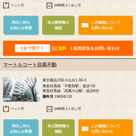
ペット可
24時間ゴミ出し可
売出し待ち
未公開情報の
この建物について
お知らせ希望
確認
お問い合わせ
1分で完了！
無料
| 販売状況をお問い合わせ
マートルコート目黒不動
東京都品川区小山台1-30-3
東急目黒線「不動前駅」徒歩7分
東急目黒線「武蔵小山駅」徒歩8分
築年月
1985年2月
ペット可
24時間ゴミ出し可
売出し待ち
未公開情報の
この建物について
お知らせ希望
確認
お問い合わせ