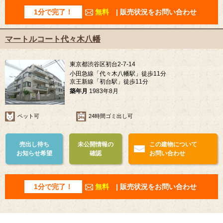
1分で完了！
無料
| 販売状況をお問い合わせ
マートルコート代々木八幡
東京都渋谷区初台2-7-14
小田急線「代々木八幡駅」徒歩11分
京王新線「初台駅」徒歩11分
築年月
1983年8月
ペット可
24時間ゴミ出し可
売出し待ち
未公開情報の
この建物について
お知らせ希望
確認
お問い合わせ
1分で完了！
無料
| 販売状況をお問い合わせ