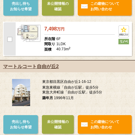
売出し待ち
未公開情報の
この建物について
お知らせ希望
確認
お問い合わせ
7,498
万
円
6F
所在階
1LDK
間取り
2
40.73m
面積
マートルコート自由が丘2
東京都目黒区自由が丘1-16-12
東急東横線「自由が丘駅」徒歩5分
東急大井町線「自由が丘駅」徒歩5分
築年月
1996年11月
売出し待ち
未公開情報の
この建物について
お知らせ希望
確認
お問い合わせ