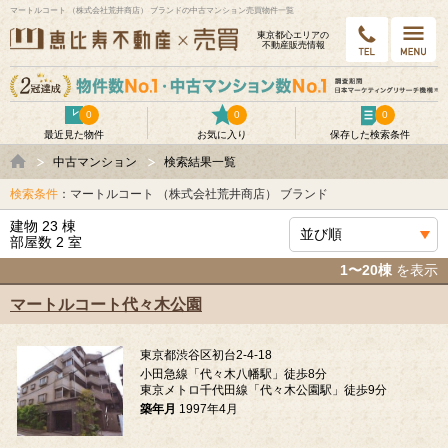
マートルコート （株式会社荒井商店） ブランドの中古マンション売買物件一覧
東京都⼼エリアの
不動産販売情報
0
0
0
最近見た物件
お気に入り
保存した検索条件
中古マンション
検索結果一覧
検索条件
：マートルコート （株式会社荒井商店） ブランド
建物 23 棟
部屋数 2 室
1〜20棟
を表示
マートルコート代々木公園
東京都渋谷区初台2-4-18
小田急線「代々木八幡駅」徒歩8分
東京メトロ千代田線「代々木公園駅」徒歩9分
築年月
1997年4月