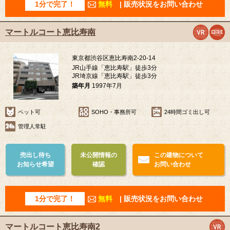
1分で完了！
無料
| 販売状況をお問い合わせ
マートルコート恵比寿南
東京都渋谷区恵比寿南2-20-14
JR山手線「恵比寿駅」徒歩3分
JR埼京線「恵比寿駅」徒歩3分
築年月
1997年7月
ペット可
SOHO・事務所可
24時間ゴミ出し可
管理人常駐
売出し待ち
未公開情報の
この建物について
お知らせ希望
確認
お問い合わせ
1分で完了！
無料
| 販売状況をお問い合わせ
マートルコート恵比寿南2