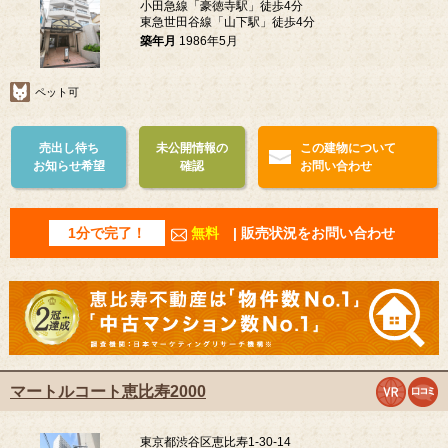
小田急線「豪徳寺駅」徒歩4分
東急世田谷線「山下駅」徒歩4分
築年月
1986年5月
ペット可
売出し待ち
未公開情報の
この建物について
お知らせ希望
確認
お問い合わせ
1分で完了！
無料
| 販売状況をお問い合わせ
マートルコート恵比寿2000
東京都渋谷区恵比寿1-30-14