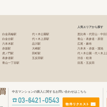
人気エリアから探す
白金高輪駅
代々木公園駅
恵比寿・代官山・中目
白金台駅
代々木上原駅
青山・表参道・原宿
六本木駅
品川駅
広尾・麻布
赤坂駅
大崎駅
六本木・赤坂・溜池
虎ノ門駅
田町駅
代々木公園・代々木上
表参道駅
五反田駅
渋谷・松濤
青山一丁目駅
目黒・五反田
中古マンションの購入に関するお問い合わせはこちら