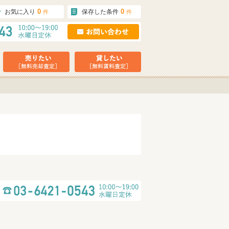
0
0
お気に入り
保存した条件
件
件