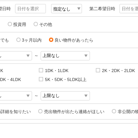
望日時
第二希望日時
用
投資用
その他
にでも
3ヶ月以内
良い物件があったら
～
1K
1DK・1LDK
2K・2DK・2LDK
DK・4LDK
5K・5DK・5LDK以上
～
の詳細を知りたい
売出物件が出たら連絡がほしい
非公開の