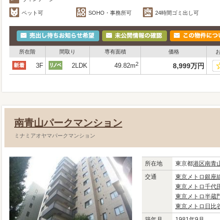
ペット可
SOHO・事務所可
24時間ゴミ出し可
所在階
間取り
専有面積
価格
2
3F
2LDK
49.82m
8,999
万
円
南青山パークマンション
ミナミアオヤマパークマンション
所在地
東京都
港区
南青
交通
東京メトロ銀座
東京メトロ千代
東京メトロ半蔵
東京メトロ日比
築年月
1981年9月