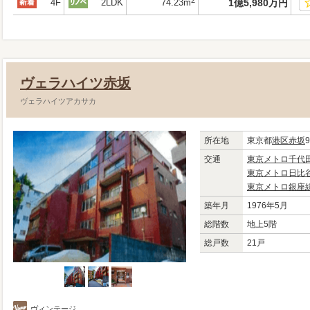
2
4F
2LDK
74.23m
1
億
5,980
万
円
ヴェラハイツ赤坂
ヴェラハイツアカサカ
所在地
東京都
港区
赤坂
9
交通
東京メトロ千代
東京メトロ日比
東京メトロ銀座
築年月
1976年5月
総階数
地上5階
総戸数
21戸
ヴィンテージ