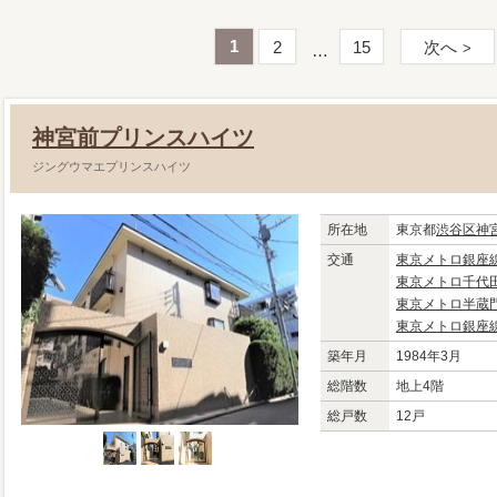
1
2
15
次へ
神宮前プリンスハイツ
ジングウマエプリンスハイツ
所在地
東京都
渋谷区
神
交通
東京メトロ銀座
東京メトロ千代
東京メトロ半蔵
東京メトロ銀座
築年月
1984年3月
総階数
地上4階
総戸数
12戸