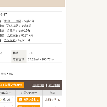
-6-17
線
「
青山一丁目駅
」徒歩5分
田線
「
乃木坂駅
」徒歩6分
田線
「
赤坂駅
」徒歩12分
谷線
「
六本木駅
」徒歩12分
線
「
外苑前駅
」徒歩15分
階
構造
ＲＣ
2
2
専有面積
74.23m
- 100.77m
管理人常駐
建物詳細
周辺地図
お気に入り
お問い合わせ
詳細
詳細を見る