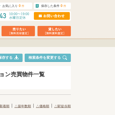
0
0
お気に入り
保存した条件
件
件
保存する
検索条件を変更する
ョン売買物件一覧
新着順
△築年数順
△価格順
△駅徒歩順