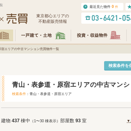
覧
0
最近見た物件
件
東京都⼼エリアの
不動産販売情報
原宿エリアの中古マンション売買物件一覧
検索条件を
青山・表参道・原宿エリアの中古マンシ
検索条件
：青山・表参道・原宿エリア
建物
437
棟中
部屋数
93
室
（1〜30 棟表示）
▼