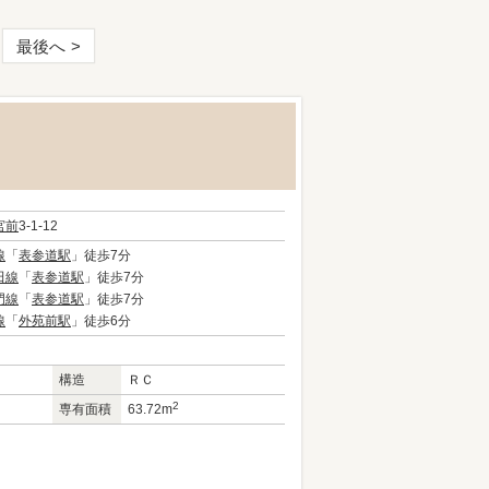
最後へ
宮前
3-1-12
線
「
表参道駅
」徒歩7分
田線
「
表参道駅
」徒歩7分
門線
「
表参道駅
」徒歩7分
線
「
外苑前駅
」徒歩6分
構造
ＲＣ
2
専有面積
63.72m