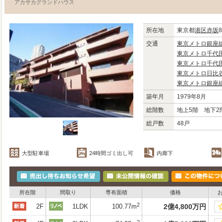
アカサカグランドハウス
所在地
東京都
港区
赤坂
8
交通
東京メトロ銀座
東京メトロ千代
東京メトロ千代
東京メトロ日比
東京メトロ銀座
築年月
1979年8月
総階数
地上5階 地下2
総戸数
48戸
大型駐車場
24時間ゴミ出し可
内廊下
所在階
間取り
専有面積
価格
2
2F
1LDK
100.77m
2
億
4,800
万
円