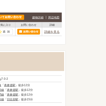
建物詳細
周辺地図
お気に入り
お問い合わせ
詳細
詳細を見る
山
7-3-2
線
「
表参道駅
」徒歩12分
田線
「
表参道駅
」徒歩12分
門線
「
表参道駅
」徒歩12分
谷線
「
日比谷駅
」徒歩15分