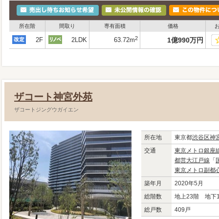
所在階
間取り
専有面積
価格
2
2F
2LDK
63.72m
1
億
990
万
円
ザコート神宮外苑
ザコートジングウガイエン
所在地
東京都
渋谷区
神
交通
東京メトロ銀座
都営大江戸線
「
東京メトロ副都
築年月
2020年5月
総階数
地上23階 地下
総戸数
409戸