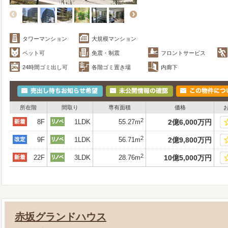
タワーマンション
大規模マンション
ペット可
免震・制震
フロントサービス
24時間ゴミ出し可
各階ゴミ置き場
内廊下
所在階
間取り
専有面積
価格
2
8F
1LDK
55.27m
2
億
6,000
万
円
2
9F
1LDK
56.71m
2
億
9,800
万
円
2
22F
3LDK
28.76m
10
億
5,000
万
円
赤坂グランドハウス