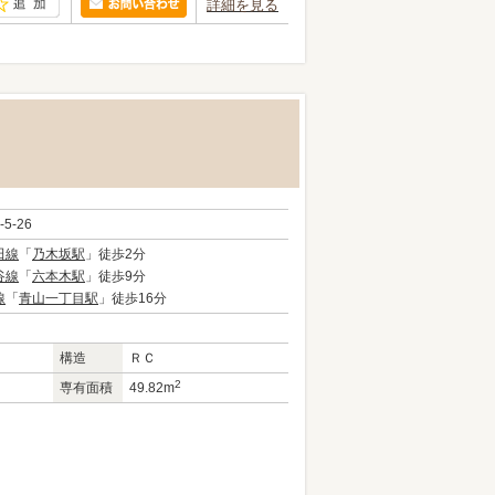
詳細を見る
-5-26
田線
「
乃木坂駅
」徒歩2分
谷線
「
六本木駅
」徒歩9分
線
「
青山一丁目駅
」徒歩16分
構造
ＲＣ
2
専有面積
49.82m