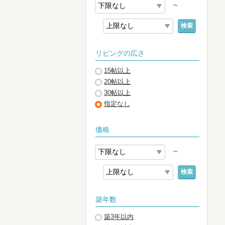
～
検索
リビングの広さ
15帖以上
20帖以上
30帖以上
指定なし
価格
～
検索
築年数
築3年以内