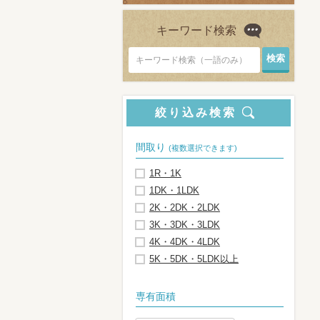
キーワード検索
キーワード検索（一語のみ）
絞り込み検索
間取り
(複数選択できます)
1R・1K
1DK・1LDK
2K・2DK・2LDK
3K・3DK・3LDK
4K・4DK・4LDK
5K・5DK・5LDK以上
専有面積