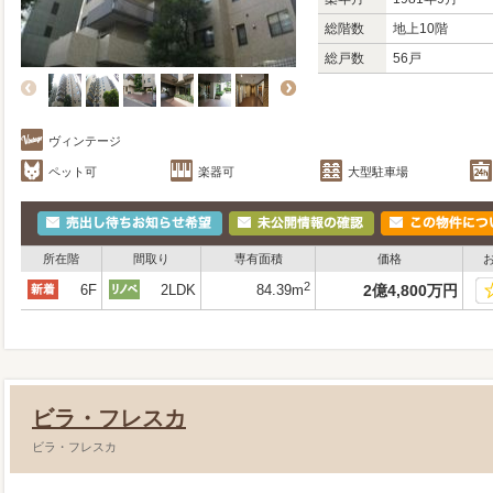
総階数
地上10階
総戸数
56戸
ヴィンテージ
ペット可
楽器可
大型駐車場
所在階
間取り
専有面積
価格
2
6F
2LDK
84.39m
2
億
4,800
万
円
ビラ・フレスカ
ビラ・フレスカ