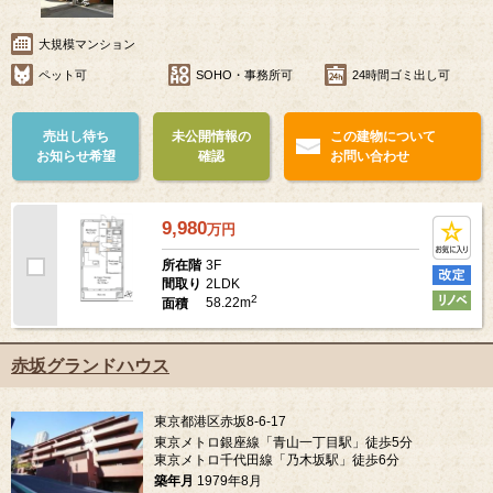
大規模マンション
ペット可
SOHO・事務所可
24時間ゴミ出し可
売出し待ち
未公開情報の
この建物について
お知らせ希望
確認
お問い合わせ
9,980
万
円
3F
所在階
2LDK
間取り
2
58.22m
面積
赤坂グランドハウス
東京都港区赤坂8-6-17
東京メトロ銀座線「青山一丁目駅」徒歩5分
東京メトロ千代田線「乃木坂駅」徒歩6分
築年月
1979年8月