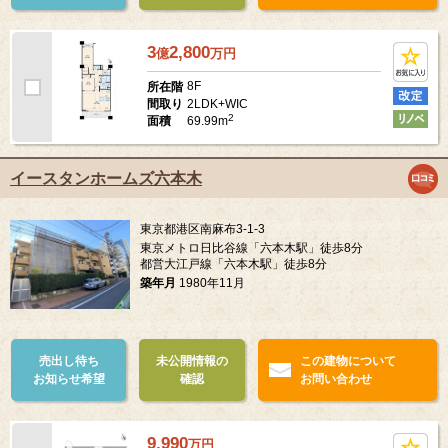
3
2,800
億
万
円
8F
所在階
2LDK+WIC
間取り
2
69.99m
面積
イースタンホームズ六本木
東京都港区南麻布3-1-3
東京メトロ日比谷線「六本木駅」徒歩8分
都営大江戸線「六本木駅」徒歩8分
築年月
1980年11月
売出し待ち
未公開情報の
この建物について
お知らせ希望
確認
お問い合わせ
9,990
万
円