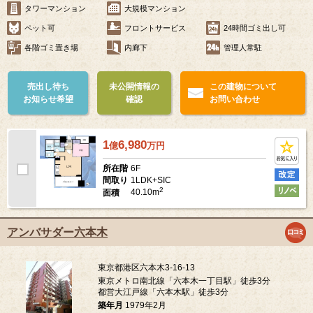
タワーマンション
大規模マンション
ペット可
フロントサービス
24時間ゴミ出し可
各階ゴミ置き場
内廊下
管理人常駐
売出し待ち
未公開情報の
この建物について
お知らせ希望
確認
お問い合わせ
1
6,980
億
万
円
6F
所在階
1LDK+SIC
間取り
2
40.10m
面積
アンバサダー六本木
東京都港区六本木3-16-13
東京メトロ南北線「六本木一丁目駅」徒歩3分
都営大江戸線「六本木駅」徒歩3分
築年月
1979年2月