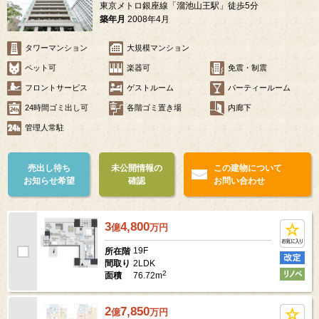
東京メトロ銀座線「溜池山王駅」徒歩5分
築年月
2008年4月
タワーマンション
大規模マンション
ペット可
楽器可
免震・制震
フロントサービス
ゲストルーム
パーティールーム
24時間ゴミ出し可
各階ゴミ置き場
内廊下
管理人常駐
売出し待ち
未公開情報の
この建物について
お知らせ希望
確認
お問い合わせ
3
4,800
億
万
円
19F
所在階
2LDK
間取り
2
76.72m
面積
2
7,850
億
万
円