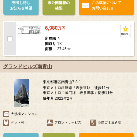
売出し待ち
未公開情報の
この建物について
お知らせ希望
確認
お問い合わせ
6,980
万
円
7F
所在階
1K
間取り
2
27.45m
面積
グランドヒルズ南青山
東京都港区南青山7-8-1
東京メトロ銀座線「表参道駅」徒歩11分
東京メトロ半蔵門線「表参道駅」徒歩11分
築年月
2022年2月
大規模マンション
ペット可
フロントサービス
各階ゴミ置き場