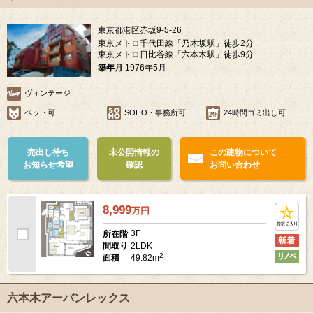
東京都港区赤坂9-5-26
東京メトロ千代田線「乃木坂駅」徒歩2分
東京メトロ日比谷線「六本木駅」徒歩9分
築年月
1976年5月
ヴィンテージ
ペット可
SOHO・事務所可
24時間ゴミ出し可
売出し待ち
未公開情報の
この建物について
お知らせ希望
確認
お問い合わせ
8,999
万
円
3F
所在階
2LDK
間取り
2
49.82m
面積
六本木アーバンレックス