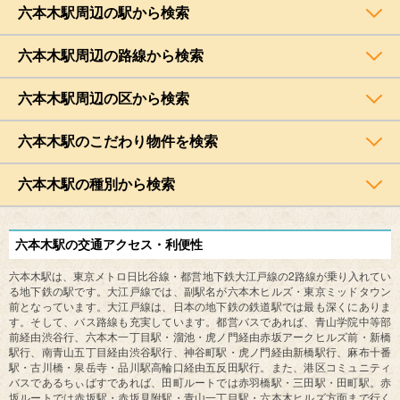
六本木駅周辺の駅から検索
六本木駅周辺の路線から検索
六本木駅周辺の区から検索
六本木駅のこだわり物件を検索
六本木駅の種別から検索
六本木駅の交通アクセス・利便性
2
六本木駅は、東京メトロ日比谷線・都営地下鉄大江戸線の
路線が乗り入れてい
る地下鉄の駅です。大江戸線では、副駅名が六本木ヒルズ・東京ミッドタウン
前となっています。大江戸線は、日本の地下鉄の鉄道駅では最も深くにありま
す。そして、バス路線も充実しています。都営バスであれば、青山学院中等部
前経由渋谷行、六本木一丁目駅・溜池・虎ノ門経由赤坂アークヒルズ前・新橋
駅行、南青山五丁目経由渋谷駅行、神谷町駅・虎ノ門経由新橋駅行、麻布十番
駅・古川橋・泉岳寺・品川駅高輪口経由五反田駅行。また、港区コミュニティ
バスであるちぃばすであれば、田町ルートでは赤羽橋駅・三田駅・田町駅。赤
坂ルートでは赤坂駅・赤坂見附駅・青山一丁目駅・六本木ヒルズ方面まで行く