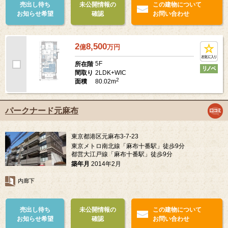
売出し待ち
未公開情報の
この建物について
お知らせ希望
確認
お問い合わせ
2
8,500
億
万
円
5F
所在階
2LDK+WIC
間取り
2
80.02m
面積
パークナード元麻布
東京都港区元麻布3-7-23
東京メトロ南北線「麻布十番駅」徒歩9分
都営大江戸線「麻布十番駅」徒歩9分
築年月
2014年2月
内廊下
売出し待ち
未公開情報の
この建物について
お知らせ希望
確認
お問い合わせ