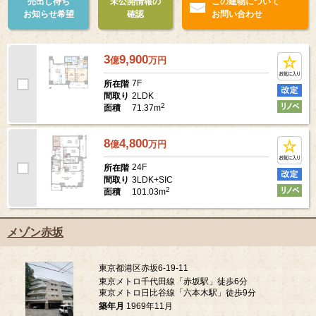
売出し待ち
未公開情報の
この建物について
お知らせ希望
確認
お問い合わせ
3
9,900
億
万
円
7F
所在階
2LDK
間取り
2
71.37m
面積
8
4,800
億
万
円
24F
所在階
3LDK+SIC
間取り
2
101.03m
面積
メゾン赤坂
東京都港区赤坂6-19-11
東京メトロ千代田線「赤坂駅」徒歩6分
東京メトロ日比谷線「六本木駅」徒歩9分
築年月
1969年11月