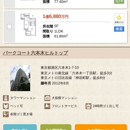
2
77.40m
面積
1
6,880
億
万
円
5F
所在階
1LDK
間取り
2
61.86m
面積
パークコート六本木ヒルトップ
東京都港区六本木1-7-10
東京メトロ南北線「六本木一丁目駅」徒歩3分
東京メトロ日比谷線「神谷町駅」徒歩8分
築年月
2012年8月
タワーマンション
大規模マンション
ペット可
フロントサービス
24時間ゴミ出し可
各階ゴミ置き場