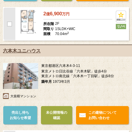
2
6,900
億
万
円
2F
所在階
1SLDK+WIC
間取り
2
70.04m
面積
六本木ユニハウス
東京都港区六本木4-3-11
東京メトロ日比谷線「六本木駅」徒歩4分
東京メトロ南北線「六本木一丁目駅」徒歩8分
築年月
1973年3月
大規模マンション
売出し待ち
未公開情報の
この建物について
お知らせ希望
確認
お問い合わせ