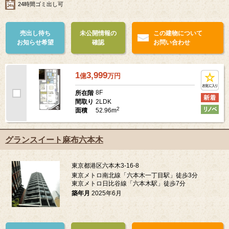
24時間ゴミ出し可
売出し待ち
未公開情報の
この建物について
お知らせ希望
確認
お問い合わせ
1
3,999
億
万
円
8F
所在階
2LDK
間取り
2
52.96m
面積
グランスイート麻布六本木
東京都港区六本木3-16-8
東京メトロ南北線「六本木一丁目駅」徒歩3分
東京メトロ日比谷線「六本木駅」徒歩7分
築年月
2025年6月