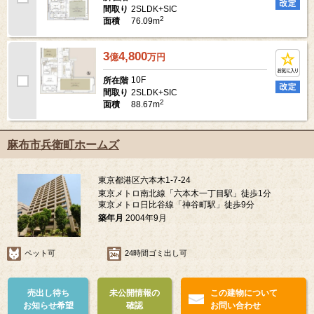
2SLDK+SIC
間取り
2
76.09m
面積
3
4,800
億
万
円
10F
所在階
2SLDK+SIC
間取り
2
88.67m
面積
麻布市兵衛町ホームズ
東京都港区六本木1-7-24
東京メトロ南北線「六本木一丁目駅」徒歩1分
東京メトロ日比谷線「神谷町駅」徒歩9分
築年月
2004年9月
ペット可
24時間ゴミ出し可
売出し待ち
未公開情報の
この建物について
お知らせ希望
確認
お問い合わせ