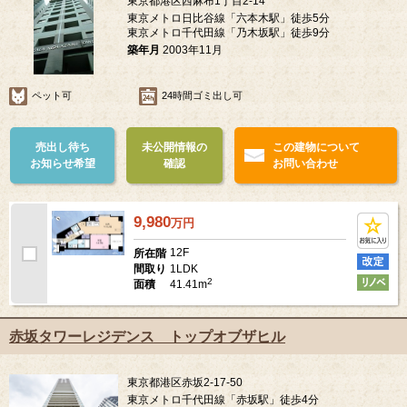
東京都港区西麻布1丁目2-14
東京メトロ日比谷線「六本木駅」徒歩5分
東京メトロ千代田線「乃木坂駅」徒歩9分
築年月
2003年11月
ペット可
24時間ゴミ出し可
売出し待ち
未公開情報の
この建物について
お知らせ希望
確認
お問い合わせ
9,980
万
円
12F
所在階
1LDK
間取り
2
41.41m
面積
赤坂タワーレジデンス トップオブザヒル
東京都港区赤坂2-17-50
東京メトロ千代田線「赤坂駅」徒歩4分