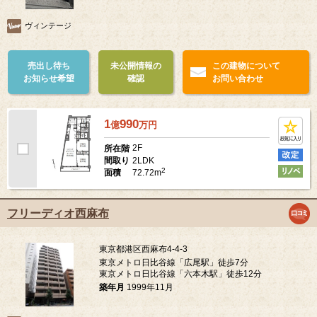
ヴィンテージ
売出し待ち
未公開情報の
この建物について
お知らせ希望
確認
お問い合わせ
1
990
億
万
円
2F
所在階
2LDK
間取り
2
72.72m
面積
フリーディオ西麻布
東京都港区西麻布4-4-3
東京メトロ日比谷線「広尾駅」徒歩7分
東京メトロ日比谷線「六本木駅」徒歩12分
築年月
1999年11月