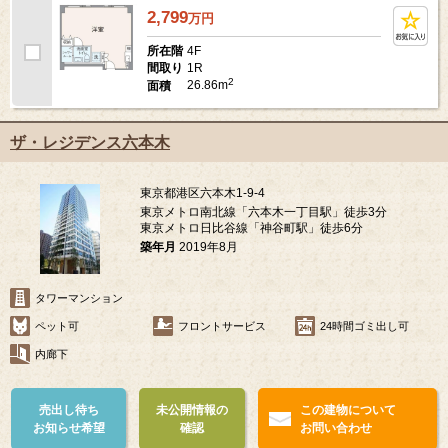
2,799
万
円
4F
所在階
1R
間取り
2
26.86m
面積
ザ・レジデンス六本木
東京都港区六本木1-9-4
東京メトロ南北線「六本木一丁目駅」徒歩3分
東京メトロ日比谷線「神谷町駅」徒歩6分
築年月
2019年8月
タワーマンション
ペット可
フロントサービス
24時間ゴミ出し可
内廊下
売出し待ち
未公開情報の
この建物について
お知らせ希望
確認
お問い合わせ