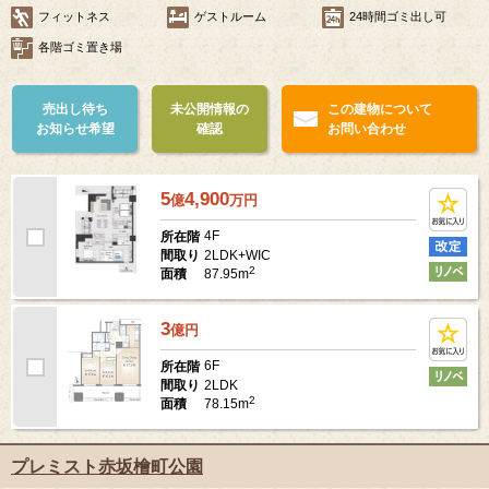
フィットネス
ゲストルーム
24時間ゴミ出し可
各階ゴミ置き場
売出し待ち
未公開情報の
この建物について
お知らせ希望
確認
お問い合わせ
5
4,900
億
万
円
4F
所在階
2LDK+WIC
間取り
2
87.95m
面積
3
億
円
6F
所在階
2LDK
間取り
2
78.15m
面積
プレミスト赤坂檜町公園