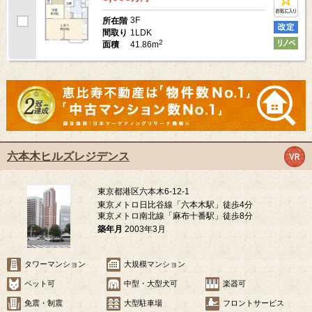
3F
所在階
1LDK
間取り
2
41.86m
面積
六本木ヒルズレジデンス
東京都港区六本木6-12-1
東京メトロ日比谷線「六本木駅」徒歩4分
東京メトロ南北線「麻布十番駅」徒歩8分
築年月
2003年3月
タワーマンション
大規模マンション
ペット可
中型・大型犬可
楽器可
免震・制震
大型駐車場
フロントサービス