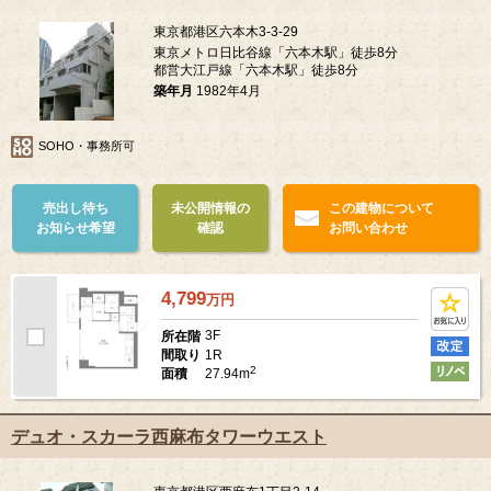
東京都港区六本木3-3-29
東京メトロ日比谷線「六本木駅」徒歩8分
都営大江戸線「六本木駅」徒歩8分
築年月
1982年4月
SOHO・事務所可
売出し待ち
未公開情報の
この建物について
お知らせ希望
確認
お問い合わせ
4,799
万
円
3F
所在階
1R
間取り
2
27.94m
面積
デュオ・スカーラ西麻布タワーウエスト