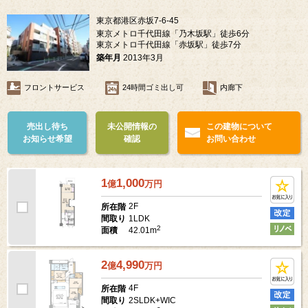
東京都港区赤坂7-6-45
東京メトロ千代田線「乃木坂駅」徒歩6分
東京メトロ千代田線「赤坂駅」徒歩7分
築年月
2013年3月
フロントサービス
24時間ゴミ出し可
内廊下
売出し待ち
未公開情報の
この建物について
お知らせ希望
確認
お問い合わせ
1
1,000
億
万
円
2F
所在階
1LDK
間取り
2
42.01m
面積
2
4,990
億
万
円
4F
所在階
2SLDK+WIC
間取り