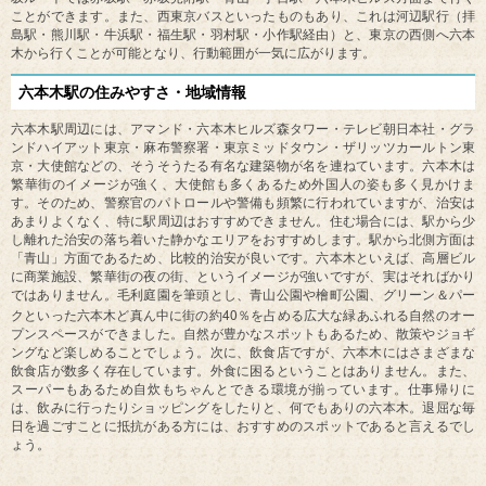
ことができます。また、西東京バスといったものもあり、これは河辺駅行（拝
島駅・熊川駅・牛浜駅・福生駅・羽村駅・小作駅経由）と、東京の西側へ六本
木から行くことが可能となり、行動範囲が一気に広がります。
六本木駅の住みやすさ・地域情報
六本木駅周辺には、アマンド・六本木ヒルズ森タワー・テレビ朝日本社・グラ
ンドハイアット東京・麻布警察署・東京ミッドタウン・ザリッツカールトン東
京・大使館などの、そうそうたる有名な建築物が名を連ねています。六本木は
繁華街のイメージが強く、大使館も多くあるため外国人の姿も多く見かけま
す。そのため、警察官のパトロールや警備も頻繁に行われていますが、治安は
あまりよくなく、特に駅周辺はおすすめできません。住む場合には、駅から少
し離れた治安の落ち着いた静かなエリアをおすすめします。駅から北側方面は
「青山」方面であるため、比較的治安が良いです。六本木といえば、高層ビル
に商業施設、繁華街の夜の街、というイメージが強いですが、実はそればかり
ではありません。毛利庭園を筆頭とし、青山公園や檜町公園、グリーン＆パー
40
クといった六本木ど真ん中に街の約
％を占める広大な緑あふれる自然のオー
プンスペースができました。自然が豊かなスポットもあるため、散策やジョギ
ングなど楽しめることでしょう。次に、飲食店ですが、六本木にはさまざまな
飲食店が数多く存在しています。外食に困るということはありません。また、
スーパーもあるため自炊もちゃんとできる環境が揃っています。仕事帰りに
は、飲みに行ったりショッピングをしたりと、何でもありの六本木。退屈な毎
日を過ごすことに抵抗がある方には、おすすめのスポットであると言えるでし
ょう。