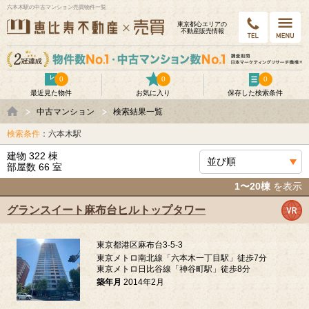
六本木駅の中古マンション売買物件一覧
東京都⼼エリアの
不動産販売情報
0
0
0
最近見た物件
お気に入り
保存した検索条件
中古マンション
検索結果一覧
検索条件
：六本木駅
建物 322 棟
部屋数 66 室
1〜20棟
を表示
グランスイート麻布台ヒルトップタワー
東京都港区麻布台3-5-3
東京メトロ南北線「六本木一丁目駅」徒歩7分
東京メトロ日比谷線「神谷町駅」徒歩8分
築年月
2014年2月