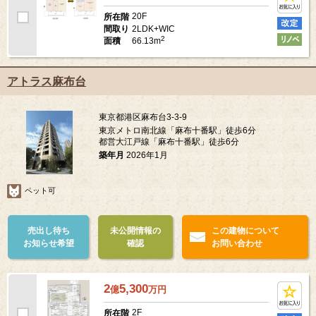
20F
所在階
2LDK+WIC
間取り
2
66.13m
面積
アトラス麻布台
東京都港区麻布台3-3-9
東京メトロ南北線「麻布十番駅」徒歩6分
都営大江戸線「麻布十番駅」徒歩6分
築年月
2026年1月
ペット可
売出し待ち
未公開情報の
この建物について
お知らせ希望
確認
お問い合わせ
2
5,300
億
万
円
2F
所在階