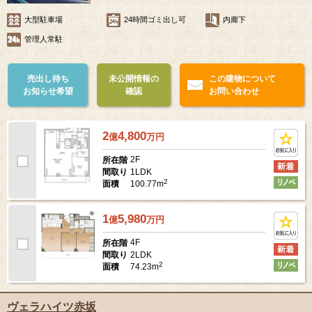
大型駐車場
24時間ゴミ出し可
内廊下
管理人常駐
売出し待ち
未公開情報の
この建物について
お知らせ希望
確認
お問い合わせ
2
4,800
億
万
円
2F
所在階
1LDK
間取り
2
100.77m
面積
1
5,980
億
万
円
4F
所在階
2LDK
間取り
2
74.23m
面積
ヴェラハイツ赤坂