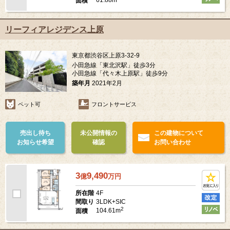
61.88m
面積
リーフィアレジデンス上原
東京都渋谷区上原3-32-9
小田急線「東北沢駅」徒歩3分
小田急線「代々木上原駅」徒歩9分
築年月
2021年2月
ペット可
フロントサービス
売出し待ち
未公開情報の
この建物について
お知らせ希望
確認
お問い合わせ
3
9,490
億
万
円
4F
所在階
3LDK+SIC
間取り
2
104.61m
面積