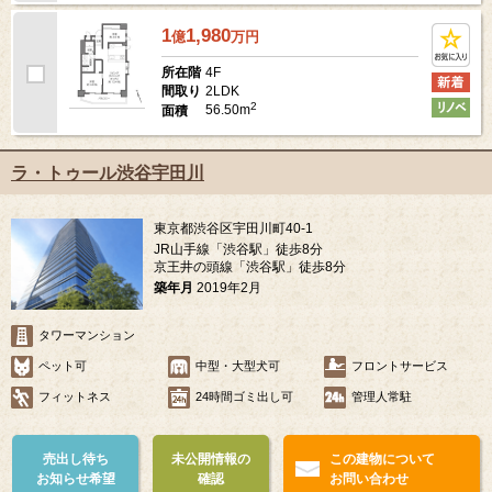
1
1,980
億
万
円
4F
所在階
2LDK
間取り
2
56.50m
面積
ラ・トゥール渋谷宇田川
東京都渋谷区宇田川町40-1
JR山手線「渋谷駅」徒歩8分
京王井の頭線「渋谷駅」徒歩8分
築年月
2019年2月
タワーマンション
ペット可
中型・大型犬可
フロントサービス
フィットネス
24時間ゴミ出し可
管理人常駐
売出し待ち
未公開情報の
この建物について
お知らせ希望
確認
お問い合わせ