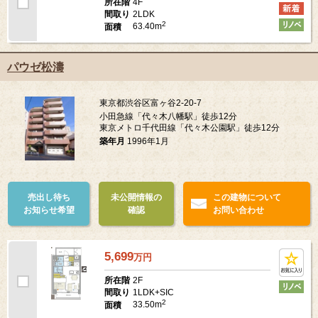
4F
所在階
2LDK
間取り
2
63.40m
面積
パウゼ松濤
東京都渋谷区富ヶ谷2-20-7
小田急線「代々木八幡駅」徒歩12分
東京メトロ千代田線「代々木公園駅」徒歩12分
築年月
1996年1月
売出し待ち
未公開情報の
この建物について
お知らせ希望
確認
お問い合わせ
5,699
万
円
2F
所在階
1LDK+SIC
間取り
2
33.50m
面積