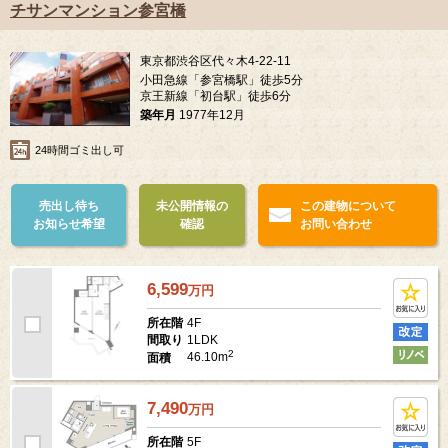
チサンマンション参宮橋
東京都渋谷区代々木4-22-11
小田急線「参宮橋駅」徒歩5分
京王新線「初台駅」徒歩6分
築年月
1977年12月
24時間ゴミ出し可
売出し待ち
未公開情報の
この建物について
お知らせ希望
確認
お問い合わせ
6,599
万
円
4F
所在階
1LDK
間取り
2
46.10m
面積
7,490
万
円
5F
所在階