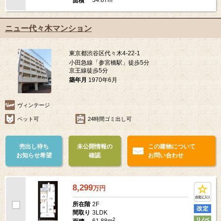
34.87m
面積
ニュー代々木マンション
東京都渋谷区代々木4-22-1
小田急線「参宮橋駅」徒歩5分
京王線徒歩5分
築年月
1970年6月
ヴィンテージ
ペット可
24時間ゴミ出し可
売出し待ち
未公開情報の
この建物について
お知らせ希望
確認
お問い合わせ
8,299
万
円
2F
所在階
3LDK
間取り
2