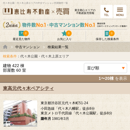
代々木公園・代々木上原エリアの中古マンション売買物件一覧
東京都⼼エリアの
不動産販売情報
0
0
0
最近見た物件
お気に入り
保存した検索条件
中古マンション
検索結果一覧
検索条件
：代々木公園・代々木上原エリア
建物 422 棟
部屋数 60 室
1〜20棟
を表示
東高元代々木ペアシティ
東京都渋谷区元代々木町51-24
小田急線「代々木八幡駅」徒歩8分
東京メトロ千代田線「代々木公園駅」徒歩8分
築年月
1981年3月