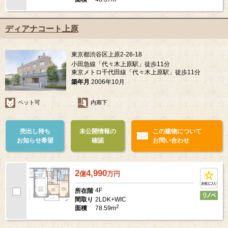
ディアナコート上原
東京都渋谷区上原2-26-18
小田急線「代々木上原駅」徒歩11分
東京メトロ千代田線「代々木上原駅」徒歩11分
築年月
2006年10月
ペット可
内廊下
売出し待ち
未公開情報の
この建物について
お知らせ希望
確認
お問い合わせ
2
4,990
億
万
円
4F
所在階
2LDK+WIC
間取り
2
78.59m
面積