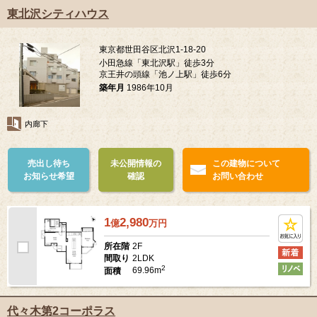
東北沢シティハウス
東京都世田谷区北沢1-18-20
小田急線「東北沢駅」徒歩3分
京王井の頭線「池ノ上駅」徒歩6分
築年月
1986年10月
内廊下
売出し待ち
未公開情報の
この建物について
お知らせ希望
確認
お問い合わせ
1
2,980
億
万
円
2F
所在階
2LDK
間取り
2
69.96m
面積
代々木第2コーポラス