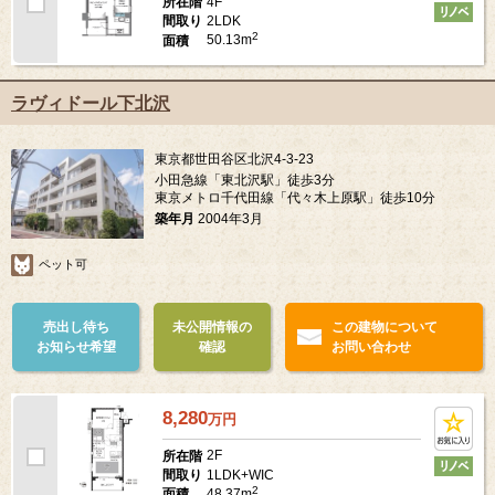
4F
所在階
2LDK
間取り
2
50.13m
面積
ラヴィドール下北沢
東京都世田谷区北沢4-3-23
小田急線「東北沢駅」徒歩3分
東京メトロ千代田線「代々木上原駅」徒歩10分
築年月
2004年3月
ペット可
売出し待ち
未公開情報の
この建物について
お知らせ希望
確認
お問い合わせ
8,280
万
円
2F
所在階
1LDK+WIC
間取り
2
48.37m
面積