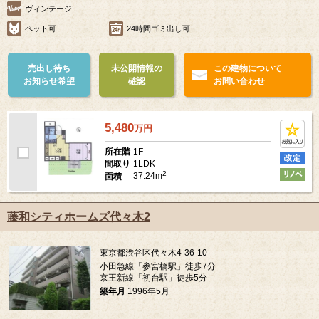
ヴィンテージ
ペット可
24時間ゴミ出し可
売出し待ち
未公開情報の
この建物について
お知らせ希望
確認
お問い合わせ
5,480
万
円
1F
所在階
1LDK
間取り
2
37.24m
面積
藤和シティホームズ代々木2
東京都渋谷区代々木4-36-10
小田急線「参宮橋駅」徒歩7分
京王新線「初台駅」徒歩5分
築年月
1996年5月