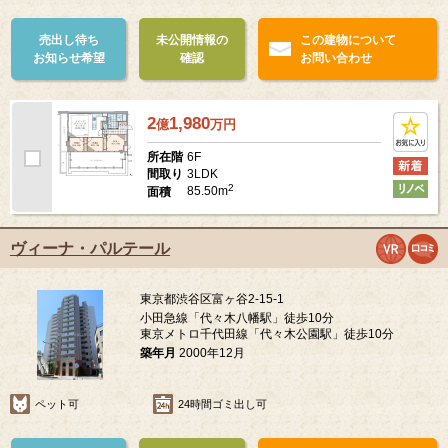
売出し待ち
未公開情報の
この建物について
お知らせ希望
確認
お問い合わせ
2
1,980
億
万
円
6F
所在階
3LDK
間取り
2
85.50m
面積
ヴィーナ・パルテール
東京都渋谷区富ヶ谷2-15-1
小田急線「代々木八幡駅」徒歩10分
東京メトロ千代田線「代々木公園駅」徒歩10分
築年月
2000年12月
ペット可
24時間ゴミ出し可