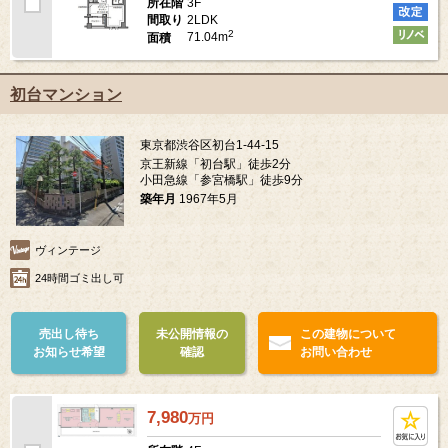
3F
所在階
2LDK
間取り
2
71.04m
面積
初台マンション
東京都渋谷区初台1-44-15
京王新線「初台駅」徒歩2分
小田急線「参宮橋駅」徒歩9分
築年月
1967年5月
ヴィンテージ
24時間ゴミ出し可
売出し待ち
未公開情報の
この建物について
お知らせ希望
確認
お問い合わせ
7,980
万
円