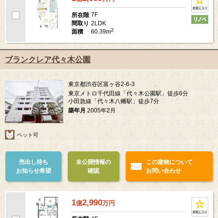
7F
所在階
2LDK
間取り
2
60.39m
面積
ブランクレア代々木公園
東京都渋谷区富ヶ谷2-6-3
東京メトロ千代田線「代々木公園駅」徒歩6分
小田急線「代々木八幡駅」徒歩7分
築年月
2005年2月
ペット可
売出し待ち
未公開情報の
この建物について
お知らせ希望
確認
お問い合わせ
1
2,990
億
万
円