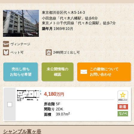
東京都渋谷区代々木5-14-3
小田急線「代々木八幡駅」徒歩6分
東京メトロ千代田線「代々木公園駅」徒歩7分
築年月
1969年10月
ヴィンテージ
ペット可
24時間ゴミ出し可
売出し待ち
未公開情報の
この建物について
お知らせ希望
確認
お問い合わせ
4,180
万
円
5F
所在階
2DK
間取り
2
39.07m
面積
シャンブル富ヶ谷