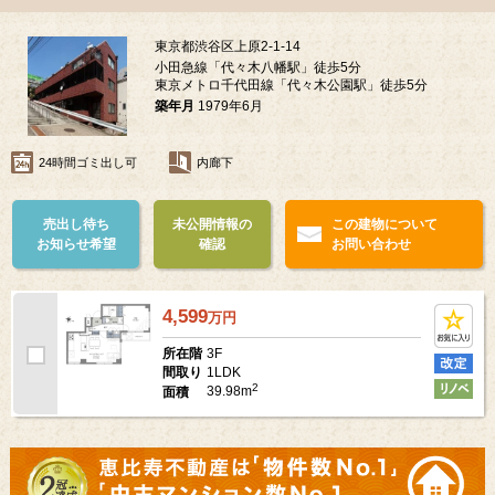
東京都渋谷区上原2-1-14
小田急線「代々木八幡駅」徒歩5分
東京メトロ千代田線「代々木公園駅」徒歩5分
築年月
1979年6月
24時間ゴミ出し可
内廊下
売出し待ち
未公開情報の
この建物について
お知らせ希望
確認
お問い合わせ
4,599
万
円
3F
所在階
1LDK
間取り
2
39.98m
面積