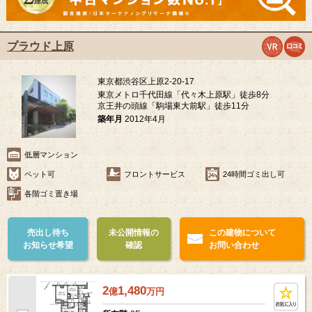
プラウド上原
東京都渋谷区上原2-20-17
東京メトロ千代田線「代々木上原駅」徒歩8分
京王井の頭線「駒場東大前駅」徒歩11分
築年月
2012年4月
低層マンション
ペット可
フロントサービス
24時間ゴミ出し可
各階ゴミ置き場
売出し待ち
未公開情報の
この建物について
お知らせ希望
確認
お問い合わせ
2
1,480
億
万
円