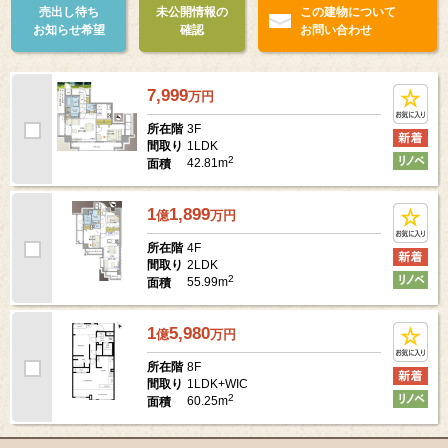
売出し待ち
未公開情報の
この建物について
お知らせ希望
確認
お問い合わせ
7,999
万
円
3F
所在階
1LDK
間取り
2
42.81m
面積
1
1,899
億
万
円
4F
所在階
2LDK
間取り
2
55.99m
面積
1
5,980
億
万
円
8F
所在階
1LDK+WIC
間取り
2
60.25m
面積