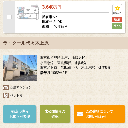
3,648
万
円
6F
所在階
2LDK
間取り
2
40.98m
面積
ラ・クール代々木上原
東京都渋谷区上原3丁目21-14
小田急線「東北沢駅」徒歩6分
東京メトロ千代田線「代々木上原駅」徒歩8分
築年月
1982年3月
低層マンション
ペット可
売出し待ち
未公開情報の
この建物について
お知らせ希望
確認
お問い合わせ