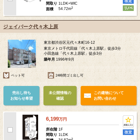
1LDK+WIC
間取り
2
54.72m
面積
ジェイパーク代々木上原
東京都渋谷区元代々木町16-12
東京メトロ千代田線「代々木上原駅」徒歩3分
小田急線「代々木上原駅」徒歩3分
築年月
1996年9月
ペット可
24時間ゴミ出し可
売出し待ち
未公開情報の
この建物について
お知らせ希望
確認
お問い合わせ
6,199
万
円
1F
所在階
1LDK
間取り
2