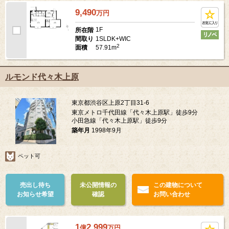
9,490
万
円
1F
所在階
1SLDK+WIC
間取り
2
57.91m
面積
ルモンド代々木上原
東京都渋谷区上原2丁目31-6
東京メトロ千代田線「代々木上原駅」徒歩9分
小田急線「代々木上原駅」徒歩9分
築年月
1998年9月
ペット可
売出し待ち
未公開情報の
この建物について
お知らせ希望
確認
お問い合わせ
1
2,999
億
万
円