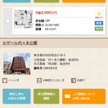
5
4,500
億
万
円
18F
所在階
3LDK+WIC
間取り
2
69.51m
面積
セザール代々木公園
東京都渋谷区初台2-26-1
小田急線「代々木八幡駅」徒歩8分
京王新線「初台駅」徒歩9分
築年月
1983年9月
ペット可
24時間ゴミ出し可
内廊下
売出し待ち
未公開情報の
この建物について
お知らせ希望
確認
お問い合わせ