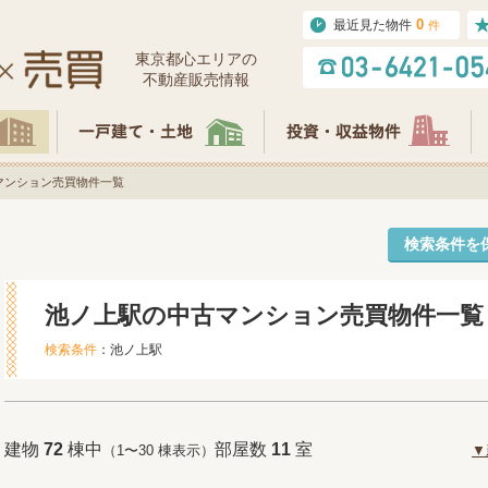
0
最近見た物件
件
東京都⼼エリアの
不動産販売情報
マンション売買物件一覧
検索条件を
池ノ上駅の中古マンション売買物件一覧
検索条件
：池ノ上駅
建物
72
棟中
部屋数
11
室
（1〜30 棟表示）
▼