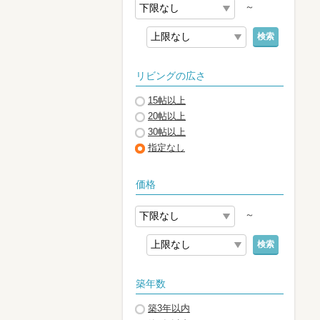
～
検索
リビングの広さ
15帖以上
20帖以上
30帖以上
指定なし
価格
～
検索
築年数
築3年以内