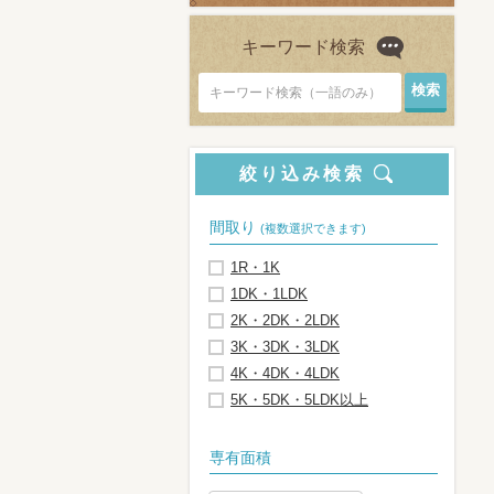
キーワード検索
キーワード検索（一語のみ）
絞り込み検索
間取り
(複数選択できます)
1R・1K
1DK・1LDK
2K・2DK・2LDK
3K・3DK・3LDK
4K・4DK・4LDK
5K・5DK・5LDK以上
専有面積