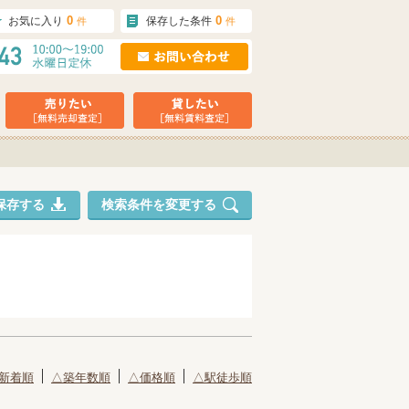
0
0
お気に入り
保存した条件
件
件
保存する
検索条件を変更する
新着順
△築年数順
△価格順
△駅徒歩順