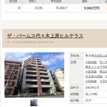
所在階
間取り
専有面積
価格
2
1F
2LDK
76.90m
9,980
万
円
ザ・パームス代々木上原ヒルテラス
ザ・パームスヨヨギウエハラヒルテラス
所在地
東京都
渋谷区
上
交通
小田急線
「
代々
東京メトロ千代
小田急線
「
東北
京王井の頭線
「
小田急線
「
下北
築年月
2003年2月
総階数
地上10階
総戸数
25戸