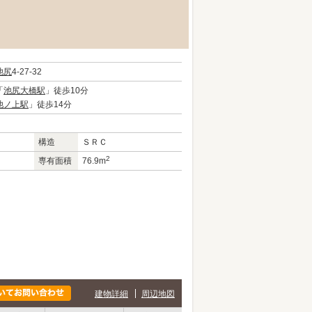
池尻
4-27-32
「
池尻大橋駅
」徒歩10分
池ノ上駅
」徒歩14分
構造
ＳＲＣ
2
専有面積
76.9m
建物詳細
周辺地図