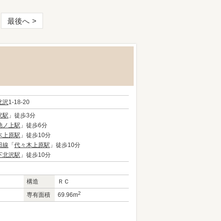
最後へ
北沢
1-18-20
沢駅
」徒歩3分
池ノ上駅
」徒歩6分
木上原駅
」徒歩10分
田線
「
代々木上原駅
」徒歩10分
下北沢駅
」徒歩10分
構造
ＲＣ
2
専有面積
69.96m