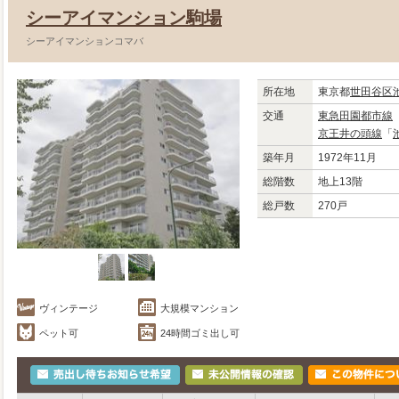
シーアイマンション駒場
シーアイマンションコマバ
所在地
東京都
世田谷区
交通
東急田園都市線
京王井の頭線
「
築年月
1972年11月
総階数
地上13階
総戸数
270戸
ヴィンテージ
大規模マンション
ペット可
24時間ゴミ出し可