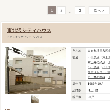
1
2
3
次へ
東北沢シティハウス
ヒガシキタザワシティハウス
所在地
東京都
世田谷区
交通
小田急線
「
東北
京王井の頭線
「
小田急線
「
代々
東京メトロ千代
京王井の頭線
「
築年月
1986年10月
総階数
地上5階
総戸数
25戸