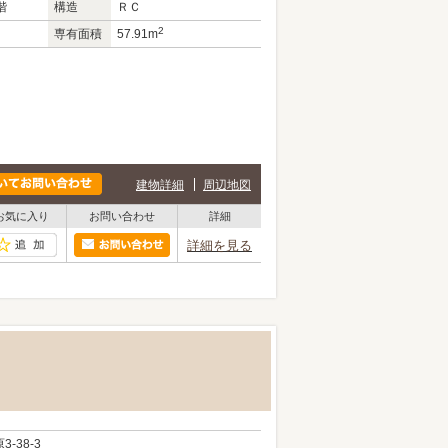
階
構造
ＲＣ
2
専有面積
57.91m
建物詳細
周辺地図
お気に入り
お問い合わせ
詳細
詳細を見る
原
3-38-3