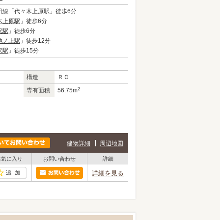
田線
「
代々木上原駅
」徒歩6分
木上原駅
」徒歩6分
沢駅
」徒歩6分
池ノ上駅
」徒歩12分
沢駅
」徒歩15分
構造
ＲＣ
2
専有面積
56.75m
建物詳細
周辺地図
お気に入り
お問い合わせ
詳細
詳細を見る