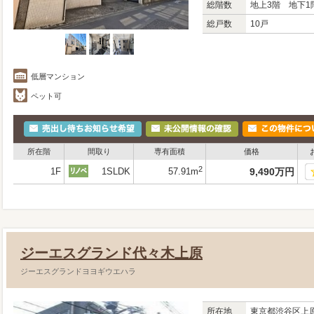
総階数
地上3階 地下1
総戸数
10戸
低層マンション
ペット可
所在階
間取り
専有面積
価格
2
1F
1SLDK
57.91m
9,490
万
円
ジーエスグランド代々木上原
ジーエスグランドヨヨギウエハラ
所在地
東京都
渋谷区
上