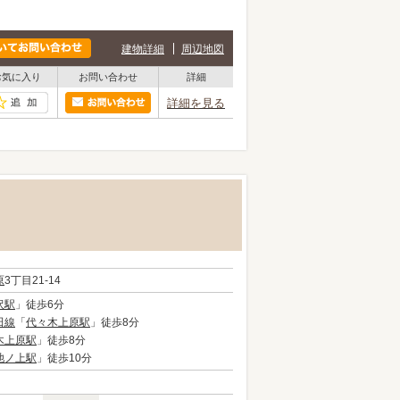
建物詳細
周辺地図
お気に入り
お問い合わせ
詳細
詳細を見る
原
3丁目21-14
沢駅
」徒歩6分
田線
「
代々木上原駅
」徒歩8分
木上原駅
」徒歩8分
池ノ上駅
」徒歩10分