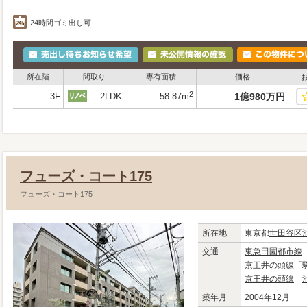
24時間ゴミ出し可
所在階
間取り
専有面積
価格
2
3F
2LDK
58.87m
1
億
980
万
円
フューズ・コート175
フューズ・コート175
所在地
東京都
世田谷区
交通
東急田園都市線
京王井の頭線
「
京王井の頭線
「
築年月
2004年12月