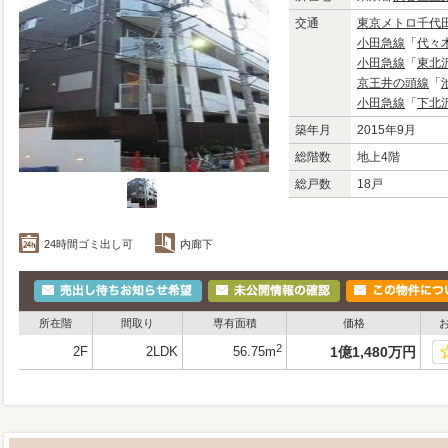
交通
東京メトロ千代
小田急線
「
代々
小田急線
「
東北
京王井の頭線
「
小田急線
「
下北
築年月
2015年9月
総階数
地上4階
総戸数
18戸
24時間ゴミ出し可
内廊下
所在階
間取り
専有面積
価格
2
2F
2LDK
56.75m
1
億
1,480
万
円