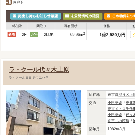
内廊下
所在階
間取り
専有面積
価格
2
2F
2LDK
69.96m
1
億
2,980
万
円
ラ・クール代々木上原
ラ・クールヨヨギウエハラ
所在地
東京都
渋谷区
上
交通
小田急線
「
東北
東京メトロ千代
小田急線
「
代々
京王井の頭線
「
築年月
1982年3月