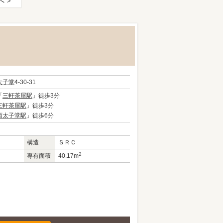
へ
太子堂
4-30-31
「
三軒茶屋駅
」徒歩3分
三軒茶屋駅
」徒歩3分
西太子堂駅
」徒歩6分
構造
ＳＲＣ
2
専有面積
40.17m