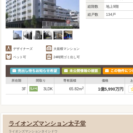
総階数
地上9階
総戸数
134戸
デザイナーズ
大規模マンション
ペット可
24時間ゴミ出し可
所在階
間取り
専有面積
価格
2
3F
3LDK
65.82m
1
億
5,990
万
円
ライオンズマンション太子堂
ライオンズマンションタイシドウ