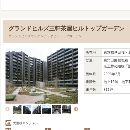
グランドヒルズ三軒茶屋ヒルトップガーデン
グランドヒルズサンゲンヂャヤヒルトップガーデン
所在地
東京都
世田谷区
交通
東急田園都市線
京王井の頭線
「
築年月
2008年2月
総階数
地上13階 地下
総戸数
311戸
大規模マンション