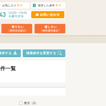
0
0
お気に入り
保存した条件
件
件
保存する
検索条件を変更する
物件一覧
奥沢（3）