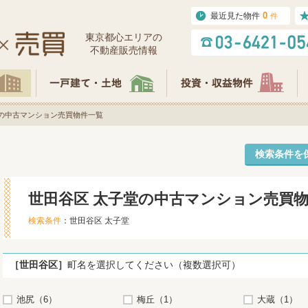
0
最近見た物件
件
東京都⼼エリアの
不動産販売情報
堂の中古マンション売買物件一覧
検索条件を
世田谷区 太子堂の中古マンション売買
検索条件
：世田谷区 太子堂
［世田谷区］
町名を選択してください（複数選択可）
池尻（6）
梅丘（1）
大蔵（1）