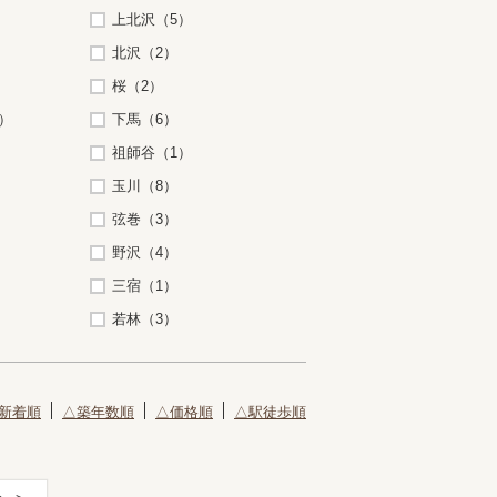
上北沢（5）
北沢（2）
桜（2）
）
下馬（6）
祖師谷（1）
玉川（8）
弦巻（3）
野沢（4）
三宿（1）
若林（3）
新着順
△築年数順
△価格順
△駅徒歩順