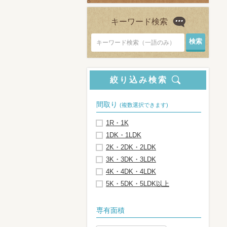
キーワード検索
キーワード検索（一語のみ）
絞り込み検索
間取り
(複数選択できます)
1R・1K
1DK・1LDK
2K・2DK・2LDK
3K・3DK・3LDK
4K・4DK・4LDK
5K・5DK・5LDK以上
専有面積