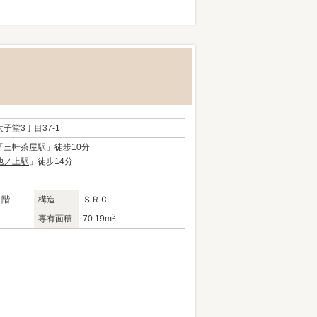
太子堂
3丁目37-1
「
三軒茶屋駅
」徒歩10分
池ノ上駅
」徒歩14分
1階
構造
ＳＲＣ
2
専有面積
70.19m