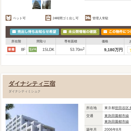
ペット可
24時間ゴミ出し可
管理人常駐
所在階
間取り
専有面積
価格
2
8F
1SLDK
53.70m
9,180
万
円
ダイナシティ三宿
ダイナシティミシュク
所在地
東京都
世田谷区
交通
東急田園都市線
東急田園都市線
築年月
2006年8月