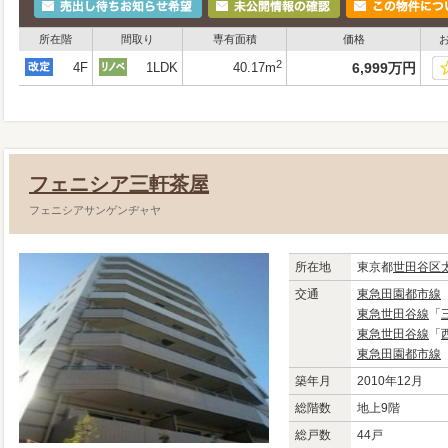
所在階
間取り
専有面積
価格
2
4F
1LDK
40.17m
6,999
万
円
フェニシア三軒茶屋
フェニシアサンゲンヂャヤ
所在地
東京都
世田谷区
交通
東急田園都市線
東急世田谷線
「
東急世田谷線
「
東急田園都市線
築年月
2010年12月
総階数
地上9階
総戸数
44戸