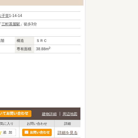
太子堂
1-14-14
「
三軒茶屋駅
」徒歩3分
1階
構造
ＳＲＣ
2
専有面積
38.88m
建物詳細
周辺地図
気に入り
お問い合わせ
詳細
詳細を見る