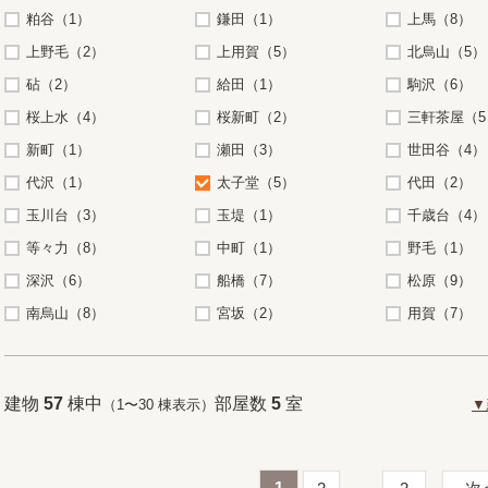
粕谷（1）
鎌田（1）
上馬（8）
上野毛（2）
上用賀（5）
北烏山（5）
砧（2）
給田（1）
駒沢（6）
桜上水（4）
桜新町（2）
三軒茶屋（5
新町（1）
瀬田（3）
世田谷（4）
代沢（1）
太子堂（5）
代田（2）
玉川台（3）
玉堤（1）
千歳台（4）
等々力（8）
中町（1）
野毛（1）
深沢（6）
船橋（7）
松原（9）
南烏山（8）
宮坂（2）
用賀（7）
建物
57
棟中
部屋数
5
室
（1〜30 棟表示）
▼
1