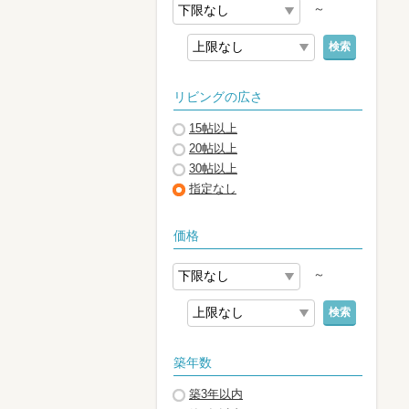
～
検索
リビングの広さ
15帖以上
20帖以上
30帖以上
指定なし
価格
～
検索
築年数
築3年以内