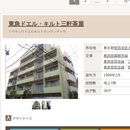
2
2
次
東急ドエル・キルト三軒茶屋
トウキュウドエルキルトサンゲンヂャヤ
所在地
東京都
世田谷区
交通
東急田園都市線
東急世田谷線
「
東急世田谷線
「
築年月
1999年2月
総階数
地上7階
総戸数
39戸
デザイナーズ