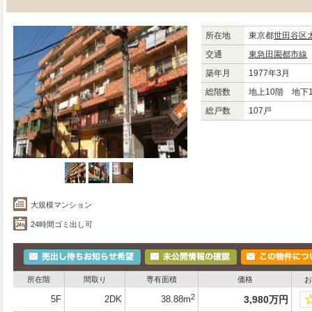
所在地
東京都
世田谷区
交通
東急田園都市線
築年月
1977年3月
総階数
地上10階 地下
総戸数
107戸
大規模マンション
24時間ゴミ出し可
所在階
間取り
専有面積
価格
お
2
5F
2DK
38.88m
3,980
万
円