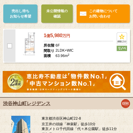
売出し待ち
未公開情報の
この建物について
お知らせ希望
確認
お問い合わせ
1
5,980
億
万
円
6F
所在階
2LDK+WIC
間取り
2
63.96m
面積
渋谷神山町レジデンス
東京都渋谷区神山町22-8
京王井の頭線「神泉駅」徒歩10分
東京メトロ千代田線「代々木公園駅」徒歩11分