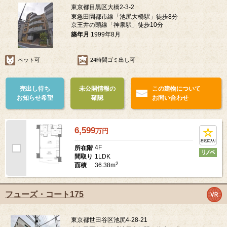
東京都目黒区大橋2-3-2
東急田園都市線「池尻大橋駅」徒歩8分
京王井の頭線「神泉駅」徒歩10分
築年月
1999年8月
ペット可
24時間ゴミ出し可
売出し待ち
未公開情報の
この建物について
お知らせ希望
確認
お問い合わせ
6,599
万
円
4F
所在階
1LDK
間取り
2
36.38m
面積
フューズ・コート175
東京都世田谷区池尻4-28-21