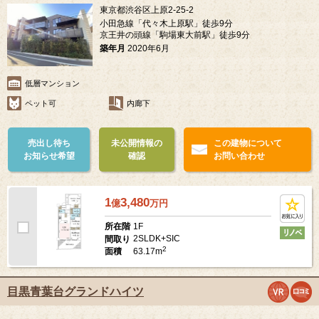
東京都渋谷区上原2-25-2
小田急線「代々木上原駅」徒歩9分
京王井の頭線「駒場東大前駅」徒歩9分
築年月
2020年6月
低層マンション
ペット可
内廊下
売出し待ち
未公開情報の
この建物について
お知らせ希望
確認
お問い合わせ
1
3,480
億
万
円
1F
所在階
2SLDK+SIC
間取り
2
63.17m
面積
目黒青葉台グランドハイツ