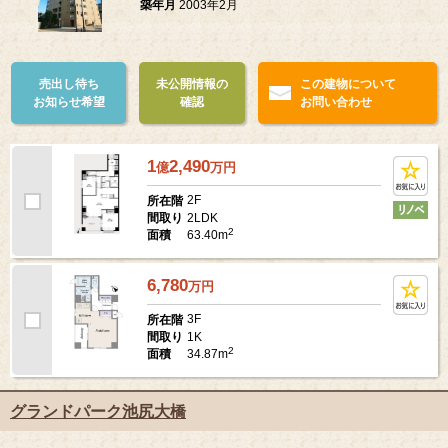
築年月
2003年2月
売出し待ち
未公開情報の
この建物について
お知らせ希望
確認
お問い合わせ
1
2,490
億
万
円
2F
所在階
2LDK
間取り
2
63.40m
面積
6,780
万
円
3F
所在階
1K
間取り
2
34.87m
面積
グランドパーク池尻大橋