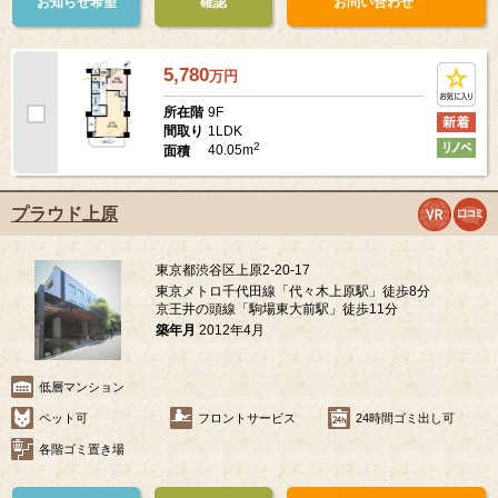
お知らせ希望
確認
お問い合わせ
5,780
万
円
9F
所在階
1LDK
間取り
2
40.05m
面積
プラウド上原
東京都渋谷区上原2-20-17
東京メトロ千代田線「代々木上原駅」徒歩8分
京王井の頭線「駒場東大前駅」徒歩11分
築年月
2012年4月
低層マンション
ペット可
フロントサービス
24時間ゴミ出し可
各階ゴミ置き場