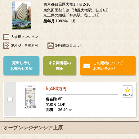
東京都目黒区大橋1丁目2-10
東急田園都市線「池尻大橋駅」徒歩6分
京王井の頭線「神泉駅」徒歩13分
築年月
1983年11月
大規模マンション
SOHO・事務所可
24時間ゴミ出し可
売出し待ち
未公開情報の
この建物について
お知らせ希望
確認
お問い合わせ
5,480
万
円
6F
所在階
1DK
間取り
2
36.40m
面積
オープンレジデンシア上原