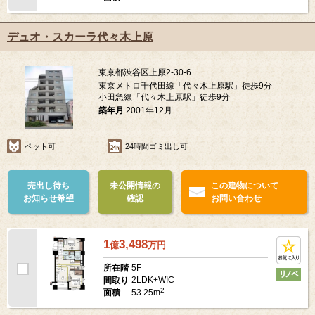
デュオ・スカーラ代々木上原
東京都渋谷区上原2-30-6
東京メトロ千代田線「代々木上原駅」徒歩9分
小田急線「代々木上原駅」徒歩9分
築年月
2001年12月
ペット可
24時間ゴミ出し可
売出し待ち
未公開情報の
この建物について
お知らせ希望
確認
お問い合わせ
1
3,498
億
万
円
5F
所在階
2LDK+WIC
間取り
2
53.25m
面積