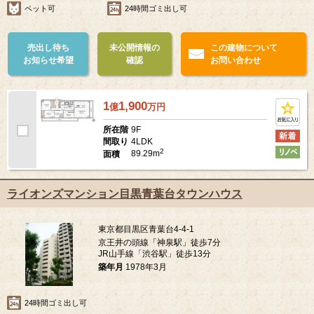
ペット可
24時間ゴミ出し可
売出し待ち
未公開情報の
この建物について
お知らせ希望
確認
お問い合わせ
1
1,900
億
万
円
9F
所在階
4LDK
間取り
2
89.29m
面積
ライオンズマンション目黒青葉台タウンハウス
東京都目黒区青葉台4-4-1
京王井の頭線「神泉駅」徒歩7分
JR山手線「渋谷駅」徒歩13分
築年月
1978年3月
24時間ゴミ出し可