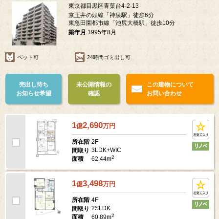
東京都目黒区青葉台4-2-13
京王井の頭線「神泉駅」徒歩6分
東急田園都市線「池尻大橋駅」徒歩10分
築年月
1995年8月
ペット可
24時間ゴミ出し可
売出し待ち
未公開情報の
この建物について
お知らせ希望
確認
お問い合わせ
1
2,690
億
万
円
2F
所在階
3LDK+WIC
間取り
2
62.44m
面積
1
3,498
億
万
円
4F
所在階
2SLDK
間取り
2
60.89m
面積