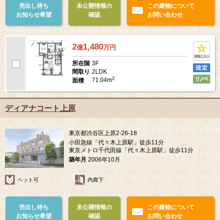
売出し待ち
未公開情報の
この建物について
お知らせ希望
確認
お問い合わせ
2
1,480
億
万
円
3F
所在階
2LDK
間取り
2
71.04m
面積
ディアナコート上原
東京都渋谷区上原2-26-18
小田急線「代々木上原駅」徒歩11分
東京メトロ千代田線「代々木上原駅」徒歩11分
築年月
2006年10月
ペット可
内廊下
売出し待ち
未公開情報の
この建物について
お知らせ希望
確認
お問い合わせ