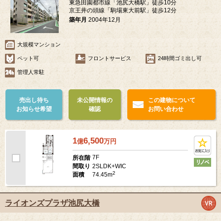
東急田園都市線「池尻大橋駅」徒歩10分
京王井の頭線「駒場東大前駅」徒歩12分
築年月
2004年12月
大規模マンション
ペット可
フロントサービス
24時間ゴミ出し可
管理人常駐
売出し待ち
未公開情報の
この建物について
お知らせ希望
確認
お問い合わせ
1
6,500
億
万
円
7F
所在階
2SLDK+WIC
間取り
2
74.45m
面積
ライオンズプラザ池尻大橋