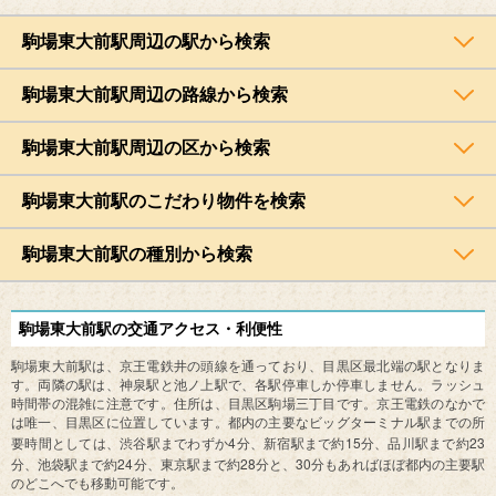
駒場東大前駅周辺の駅から検索
駒場東大前駅周辺の路線から検索
駒場東大前駅周辺の区から検索
駒場東大前駅のこだわり物件を検索
駒場東大前駅の種別から検索
駒場東大前駅の交通アクセス・利便性
駒場東大前駅は、京王電鉄井の頭線を通っており、目黒区最北端の駅となりま
す。両隣の駅は、神泉駅と池ノ上駅で、各駅停車しか停車しません。ラッシュ
時間帯の混雑に注意です。住所は、目黒区駒場三丁目です。京王電鉄のなかで
は唯一、目黒区に位置しています。都内の主要なビッグターミナル駅までの所
4
15
23
要時間としては、渋谷駅までわずか
分、新宿駅まで約
分、品川駅まで約
24
28
30
分、池袋駅まで約
分、東京駅まで約
分と、
分もあればほぼ都内の主要駅
のどこへでも移動可能です。