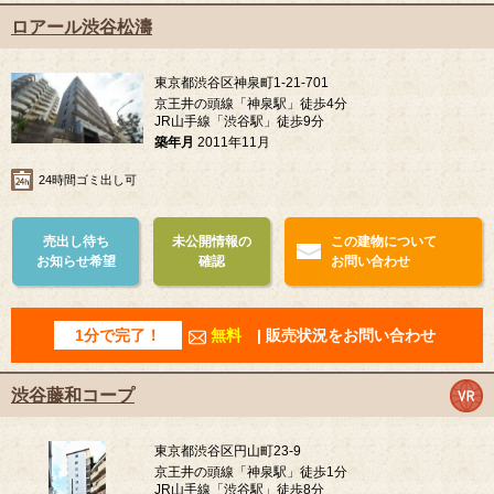
ロアール渋谷松濤
東京都渋谷区神泉町1-21-701
京王井の頭線「神泉駅」徒歩4分
JR山手線「渋谷駅」徒歩9分
築年月
2011年11月
24時間ゴミ出し可
売出し待ち
未公開情報の
この建物について
お知らせ希望
確認
お問い合わせ
1分で完了！
無料
| 販売状況をお問い合わせ
渋谷藤和コープ
東京都渋谷区円山町23-9
京王井の頭線「神泉駅」徒歩1分
JR山手線「渋谷駅」徒歩8分