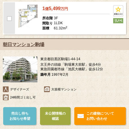
1
5,499
億
万
円
3F
所在階
1LDK
間取り
2
61.32m
面積
朝日マンション駒場
東京都目黒区駒場1-44-14
京王井の頭線「駒場東大前駅」徒歩4分
東急田園都市線「池尻大橋駅」徒歩12分
築年月
1997年2月
デザイナーズ
大規模マンション
24時間ゴミ出し可
売出し待ち
未公開情報の
この建物について
お知らせ希望
確認
お問い合わせ