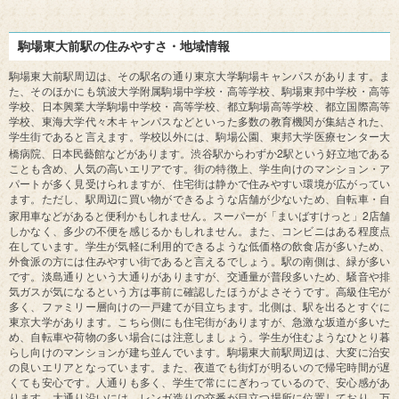
駒場東大前駅の住みやすさ・地域情報
駒場東大前駅周辺は、その駅名の通り東京大学駒場キャンパスがあります。ま
た、そのほかにも筑波大学附属駒場中学校・高等学校、駒場東邦中学校・高等
学校、日本興業大学駒場中学校・高等学校、都立駒場高等学校、都立国際高等
学校、東海大学代々木キャンパスなどといった多数の教育機関が集結された、
学生街であると言えます。学校以外には、駒場公園、東邦大学医療センター大
2
橋病院、日本民藝館などがあります。渋谷駅からわずか
駅という好立地である
ことも含め、人気の高いエリアです。街の特徴上、学生向けのマンション・ア
パートが多く見受けられますが、住宅街は静かで住みやすい環境が広がってい
ます。ただし、駅周辺に買い物ができるような店舗が少ないため、自転車・自
2
家用車などがあると便利かもしれません。スーパーが「まいばすけっと」
店舗
しかなく、多少の不便を感じるかもしれません。また、コンビニはある程度点
在しています。学生が気軽に利用的できるような低価格の飲食店が多いため、
外食派の方には住みやすい街であると言えるでしょう。駅の南側は、緑が多い
です。淡島通りという大通りがありますが、交通量が普段多いため、騒音や排
気ガスが気になるという方は事前に確認したほうがよさそうです。高級住宅が
多く、ファミリー層向けの一戸建てが目立ちます。北側は、駅を出るとすぐに
東京大学があります。こちら側にも住宅街がありますが、急激な坂道が多いた
め、自転車や荷物の多い場合には注意しましょう。学生が住むようなひとり暮
らし向けのマンションが建ち並んでいます。駒場東大前駅周辺は、大変に治安
の良いエリアとなっています。また、夜道でも街灯が明るいので帰宅時間が遅
くても安心です。人通りも多く、学生で常ににぎわっているので、安心感があ
ります。大通り沿いには、レンガ造りの交番が目立つ場所に位置しており、万