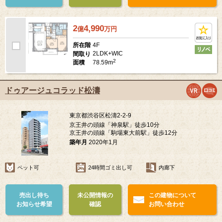
2
4,990
億
万
円
4F
所在階
2LDK+WIC
間取り
2
78.59m
面積
ドゥアージュコラッド松濤
東京都渋谷区松濤2-2-9
京王井の頭線「神泉駅」徒歩10分
京王井の頭線「駒場東大前駅」徒歩12分
築年月
2020年1月
ペット可
24時間ゴミ出し可
内廊下
売出し待ち
未公開情報の
この建物について
お知らせ希望
確認
お問い合わせ