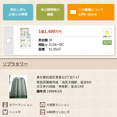
売出し待ち
未公開情報の
この建物について
お知らせ希望
確認
お問い合わせ
1
1,499
億
万
円
3F
所在階
2LDK+SIC
間取り
2
51.85m
面積
ソプラタワー
東京都目黒区青葉台3丁目7-17
東急田園都市線「池尻大橋駅」徒歩9分
京王井の頭線「神泉駅」徒歩13分
築年月
1999年3月
タワーマンション
大規模マンション
ペット可
24時間ゴミ出し可