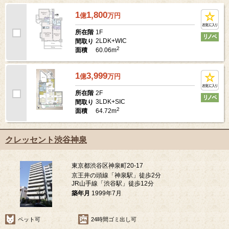
1
1,800
億
万
円
1F
所在階
2LDK+WIC
間取り
2
60.06m
面積
1
3,999
億
万
円
2F
所在階
3LDK+SIC
間取り
2
64.72m
面積
クレッセント渋谷神泉
東京都渋谷区神泉町20-17
京王井の頭線「神泉駅」徒歩2分
JR山手線「渋谷駅」徒歩12分
築年月
1999年7月
ペット可
24時間ゴミ出し可