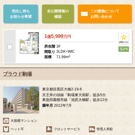
売出し待ち
未公開情報の
この建物について
お知らせ希望
確認
お問い合わせ
1
5,999
億
万
円
3F
所在階
3LDK+WIC
間取り
2
71.99m
面積
プラウド駒場
東京都目黒区大橋2-19-6
京王井の頭線「駒場東大前駅」徒歩5分
東急田園都市線「池尻大橋駅」徒歩12分
築年月
2012年7月
大規模マンション
ペット可
フロントサービス
管理人常駐