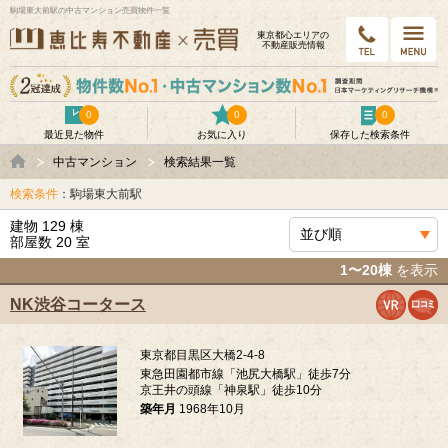
駒場東大前駅の中古マンション売買物件一覧
東京都⼼エリアの
不動産販売情報
0
0
0
最近見た物件
お気に入り
保存した検索条件
中古マンション
検索結果一覧
検索条件
：駒場東大前駅
建物 129 棟
部屋数 20 室
1〜20棟
を表示
NK渋谷コータース
東京都目黒区大橋2-4-8
東急田園都市線「池尻大橋駅」徒歩7分
京王井の頭線「神泉駅」徒歩10分
築年月
1968年10月