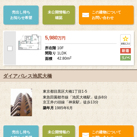
売出し待ち
未公開情報の
この建物について
お知らせ希望
確認
お問い合わせ
5,980
万
円
10F
所在階
1LDK
間取り
2
42.80m
面積
ダイアパレス池尻大橋
東京都目黒区大橋1丁目1-5
東急田園都市線「池尻大橋駅」徒歩8分
京王井の頭線「神泉駅」徒歩13分
築年月
1985年6月
売出し待ち
未公開情報の
この建物について