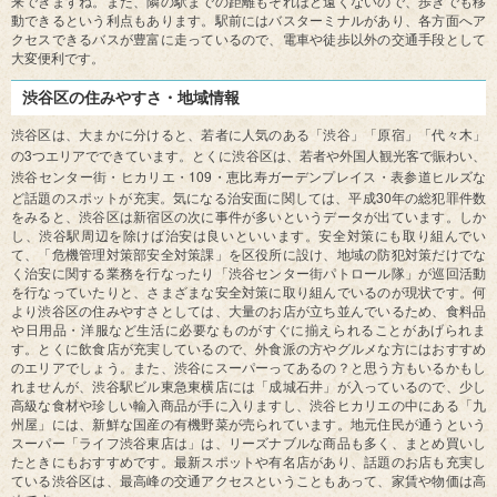
来できますね。また、隣の駅までの距離もそれほど遠くないので、歩きでも移
動できるという利点もあります。駅前にはバスターミナルがあり、各方面へア
クセスできるバスが豊富に走っているので、電車や徒歩以外の交通手段として
大変便利です。
渋谷区の住みやすさ・地域情報
渋谷区は、大まかに分けると、若者に人気のある「渋谷」「原宿」「代々木」
3
の
つエリアでできています。とくに渋谷区は、若者や外国人観光客で賑わい、
109
渋谷センター街・ヒカリエ・
・恵比寿ガーデンプレイス・表参道ヒルズな
30
ど話題のスポットが充実。気になる治安面に関しては、平成
年の総犯罪件数
をみると、渋谷区は新宿区の次に事件が多いというデータが出ています。しか
し、渋谷駅周辺を除けば治安は良いといいます。安全対策にも取り組んでい
て、「危機管理対策部安全対策課」を区役所に設け、地域の防犯対策だけでな
く治安に関する業務を行なったり「渋谷センター街パトロール隊」が巡回活動
を行なっていたりと、さまざまな安全対策に取り組んでいるのが現状です。何
より渋谷区の住みやすさとしては、大量のお店が立ち並んでいるため、食料品
や日用品・洋服など生活に必要なものがすぐに揃えられることがあげられま
す。とくに飲食店が充実しているので、外食派の方やグルメな方にはおすすめ
のエリアでしょう。また、渋谷にスーパーってあるの？と思う方もいるかもし
れませんが、渋谷駅ビル東急東横店には「成城石井」が入っているので、少し
高級な食材や珍しい輸入商品が手に入りますし、渋谷ヒカリエの中にある「九
州屋」には、新鮮な国産の有機野菜が売られています。地元住民が通うという
スーパー「ライフ渋谷東店は」は、リーズナブルな商品も多く、まとめ買いし
たときにもおすすめです。最新スポットや有名店があり、話題のお店も充実し
ている渋谷区は、最高峰の交通アクセスということもあって、家賃や物価は高