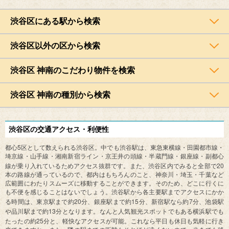
渋谷区にある駅から検索
渋谷区以外の区から検索
渋谷区 神南のこだわり物件を検索
渋谷区 神南の種別から検索
渋谷区の交通アクセス・利便性
5
都心
区として数えられる渋谷区。中でも渋谷駅は、東急東横線・田園都市線・
埼京線・山手線・湘南新宿ライン・京王井の頭線・半蔵門線・銀座線・副都心
20
線が乗り入れているためアクセス抜群です。また、渋谷区内でみると全部で
本の路線が通っているので、都内はもちろんのこと、神奈川・埼玉・千葉など
広範囲にわたりスムーズに移動することができます。そのため、どこに行くに
も不便を感じることはないでしょう。渋谷駅から各主要駅までアクセスにかか
20
15
7
る時間は、東京駅まで約
分、銀座駅まで約
分、新宿駅なら約
分、池袋駅
13
や品川駅まで約
分となります。なんと人気観光スポットでもある横浜駅でも
25
たったの約
分と、軽快なアクセスが可能。これなら平日も休日も気軽に行き