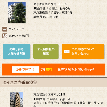
東京都渋谷区神南1-13-15
JR山手線「渋谷駅」徒歩5分
東急東横線「渋谷駅」徒歩5分
築年月
1972年10月
ヴィンテージ
SOHO・事務所可
売出し待ち
未公開情報の
この建物について
お知らせ希望
確認
お問い合わせ
1分で完了！
無料
| 販売状況をお問い合わせ
ダイネス壱番館渋谷
東京都渋谷区神南1-11-5
JR山手線「渋谷駅」徒歩3分
東京メトロ千代田線「明治神宮前（原宿）駅」徒歩10
分