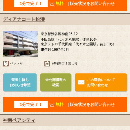
1分で完了！
無料
| 販売状況をお問い合わせ
ディアナコート松濤
東京都渋谷区神南25-12
小田急線「代々木八幡駅」徒歩10分
東京メトロ千代田線「代々木公園駅」徒歩10分
築年月
1997年5月
ペット可
24時間ゴミ出し可
売出し待ち
未公開情報の
この建物について
お知らせ希望
確認
お問い合わせ
1分で完了！
無料
| 販売状況をお問い合わせ
神南ペアシティ