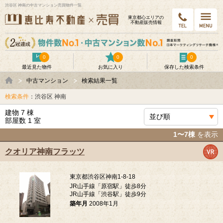
渋谷区 神南の中古マンション売買物件一覧
東京都⼼エリアの
不動産販売情報
0
0
0
最近見た物件
お気に入り
保存した検索条件
中古マンション
検索結果一覧
検索条件
：渋谷区 神南
建物 7 棟
部屋数 1 室
1〜7棟
を表示
クオリア神南フラッツ
東京都渋谷区神南1-8-18
JR山手線「原宿駅」徒歩8分
JR山手線「渋谷駅」徒歩9分
築年月
2008年1月