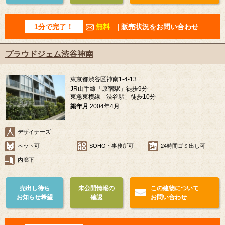
1分で完了！
無料
| 販売状況をお問い合わせ
プラウドジェム渋谷神南
東京都渋谷区神南1-4-13
JR山手線「原宿駅」徒歩9分
東急東横線「渋谷駅」徒歩10分
築年月
2004年4月
デザイナーズ
ペット可
SOHO・事務所可
24時間ゴミ出し可
内廊下
売出し待ち
未公開情報の
この建物について
お知らせ希望
確認
お問い合わせ