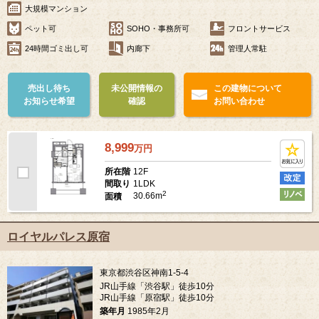
大規模マンション
ペット可
SOHO・事務所可
フロントサービス
24時間ゴミ出し可
内廊下
管理人常駐
売出し待ち
未公開情報の
この建物について
お知らせ希望
確認
お問い合わせ
8,999
万
円
12F
所在階
1LDK
間取り
2
30.66m
面積
ロイヤルパレス原宿
東京都渋谷区神南1-5-4
JR山手線「渋谷駅」徒歩10分
JR山手線「原宿駅」徒歩10分
築年月
1985年2月