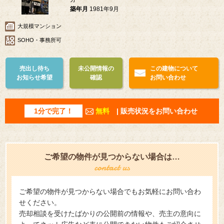
築年月
1981年9月
大規模マンション
SOHO・事務所可
売出し待ち
未公開情報の
この建物について
お知らせ希望
確認
お問い合わせ
1分で完了！
無料
| 販売状況をお問い合わせ
ご希望の物件が見つからない場合は…
ご希望の物件が見つからない場合でもお気軽にお問い合わ
せください。
売却相談を受けたばかりの公開前の情報や、売主の意向に