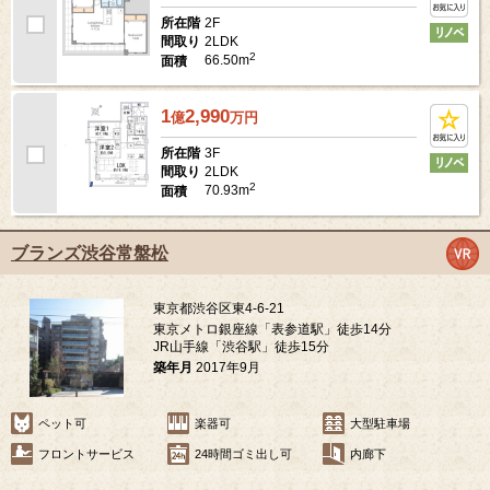
2F
所在階
2LDK
間取り
2
66.50m
面積
1
2,990
億
万
円
3F
所在階
2LDK
間取り
2
70.93m
面積
ブランズ渋谷常盤松
東京都渋谷区東4-6-21
東京メトロ銀座線「表参道駅」徒歩14分
JR山手線「渋谷駅」徒歩15分
築年月
2017年9月
ペット可
楽器可
大型駐車場
フロントサービス
24時間ゴミ出し可
内廊下