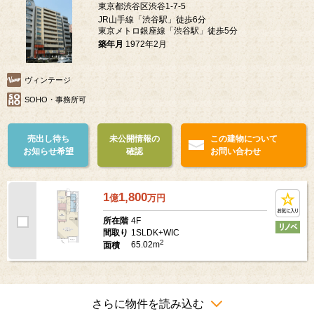
東京都渋谷区渋谷1-7-5
JR山手線「渋谷駅」徒歩6分
東京メトロ銀座線「渋谷駅」徒歩5分
築年月
1972年2月
ヴィンテージ
SOHO・事務所可
売出し待ち
未公開情報の
この建物について
お知らせ希望
確認
お問い合わせ
1
1,800
億
万
円
4F
所在階
1SLDK+WIC
間取り
2
65.02m
面積
さらに物件を読み込む