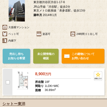
東京都渋谷区渋谷1-17-6
JR山手線「渋谷駅」徒歩2分
東京メトロ銀座線「表参道駅」徒歩13分
築年月
2014年1月
大規模マンション
ペット可
楽器可
24時間ゴミ出し可
内廊下
売出し待ち
未公開情報の
この建物について
お知らせ希望
確認
お問い合わせ
8,900
万
円
18F
所在階
1LDK+WIC
間取り
2
36.89m
面積
シャトー東洋