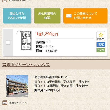
売出し待ち
未公開情報の
この建物について
お知らせ希望
確認
お問い合わせ
1
1,290
億
万
円
3F
所在階
2LDK
間取り
2
66.67m
面積
南青山グリーンヒルハウス
東京都港区南青山4-15-28
東京メトロ千代田線「乃木坂駅」徒歩8分
東京メトロ銀座線「表参道駅」徒歩10分
築年月
1983年12月
低層マンション