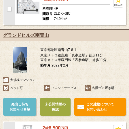
4F
所在階
2LDK+SIC
間取り
2
74.94m
面積
グランドヒルズ南青山
東京都港区南青山7-8-1
東京メトロ銀座線「表参道駅」徒歩11分
東京メトロ半蔵門線「表参道駅」徒歩11分
築年月
2022年2月
大規模マンション
ペット可
フロントサービス
各階ゴミ置き場
売出し待ち
未公開情報の
この建物について
お知らせ希望
確認
お問い合わせ
2
8,500
億
万
円