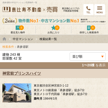
表参道駅の中古マンション売買物件一覧
東京都⼼エリアの
不動産販売情報
0
0
0
最近見た物件
お気に入り
保存した検索条件
中古マンション
検索結果一覧
検索条件
：表参道駅
建物 243 棟
部屋数 42 室
1〜20棟
を表示
神宮前プリンスハイツ
東京都渋谷区神宮前3-1-12
東京メトロ銀座線「表参道駅」徒歩7分
東京メトロ千代田線「表参道駅」徒歩7分
築年月
1984年3月