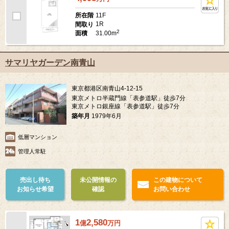
11F
所在階
1R
間取り
2
31.00m
面積
サマリヤガーデン南青山
東京都港区南青山4-12-15
東京メトロ半蔵門線「表参道駅」徒歩7分
東京メトロ銀座線「表参道駅」徒歩7分
築年月
1979年6月
低層マンション
管理人常駐
売出し待ち
未公開情報の
この建物について
お知らせ希望
確認
お問い合わせ
1
2,580
億
万
円