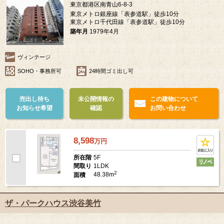
東京都港区南青山6-8-3
東京メトロ銀座線「表参道駅」徒歩10分
東京メトロ千代田線「表参道駅」徒歩10分
築年月
1979年4月
ヴィンテージ
SOHO・事務所可
24時間ゴミ出し可
売出し待ち
未公開情報の
この建物について
お知らせ希望
確認
お問い合わせ
8,598
万
円
5F
所在階
1LDK
間取り
2
48.38m
面積
ザ・パークハウス渋谷美竹