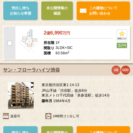
売出し待ち
未公開情報の
この建物について
お知らせ希望
確認
お問い合わせ
2
6,990
億
万
円
1F
所在階
3LDK+SIC
間取り
2
83.58m
面積
サン・フローラハイツ渋谷
東京都渋谷区東1-14-13
JR山手線「渋谷駅」徒歩8分
東京メトロ千代田線「表参道駅」徒歩14分
築年月
1984年4月
楽器可
24時間ゴミ出し可
売出し待ち
未公開情報の
この建物について