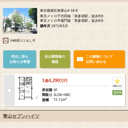
東京都港区南青山4-18-8
東京メトロ千代田線「表参道駅」徒歩8分
東京メトロ半蔵門線「表参道駅」徒歩8分
築年月
1971年5月
24時間ゴミ出し可
売出し待ち
未公開情報の
この建物について
お知らせ希望
確認
お問い合わせ
1
4,290
億
万
円
3F
所在階
3LDK+WIC
間取り
2
72.71m
面積
青山セブンハイツ