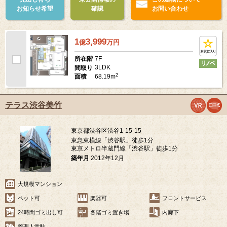
お知らせ希望
確認
お問い合わせ
1
3,999
億
万
円
7F
所在階
3LDK
間取り
2
68.19m
面積
テラス渋谷美竹
東京都渋谷区渋谷1-15-15
東急東横線「渋谷駅」徒歩1分
東京メトロ半蔵門線「渋谷駅」徒歩1分
築年月
2012年12月
大規模マンション
ペット可
楽器可
フロントサービス
24時間ゴミ出し可
各階ゴミ置き場
内廊下
管理人常駐