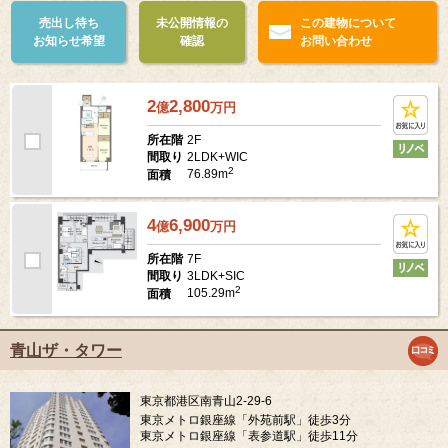
売出し待ち
未公開情報の
この建物について
お知らせ希望
確認
お問い合わせ
2
2,800
億
万
円
2F
所在階
2LDK+WIC
間取り
2
76.89m
面積
4
6,900
億
万
円
7F
所在階
3LDK+SIC
間取り
2
105.29m
面積
青山ザ・タワー
東京都港区南青山2-29-6
東京メトロ銀座線「外苑前駅」徒歩3分
東京メトロ銀座線「表参道駅」徒歩11分