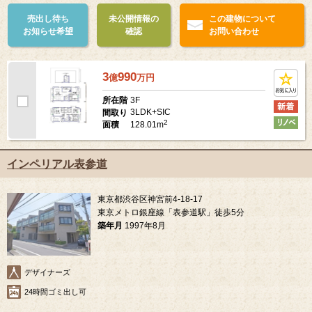
売出し待ち
未公開情報の
この建物について
お知らせ希望
確認
お問い合わせ
3
990
億
万
円
3F
所在階
3LDK+SIC
間取り
2
128.01m
面積
インペリアル表参道
東京都渋谷区神宮前4-18-17
東京メトロ銀座線「表参道駅」徒歩5分
築年月
1997年8月
デザイナーズ
24時間ゴミ出し可