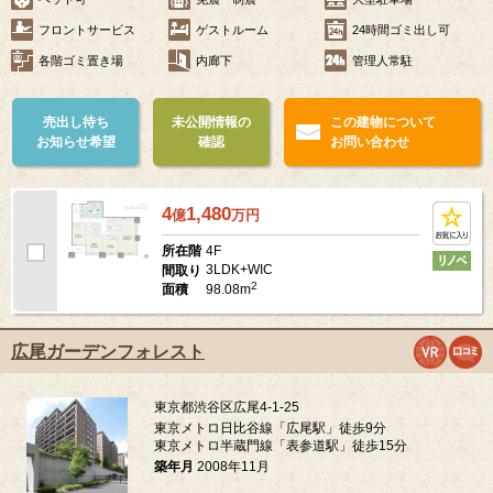
フロントサービス
ゲストルーム
24時間ゴミ出し可
各階ゴミ置き場
内廊下
管理人常駐
売出し待ち
未公開情報の
この建物について
お知らせ希望
確認
お問い合わせ
4
1,480
億
万
円
4F
所在階
3LDK+WIC
間取り
2
98.08m
面積
広尾ガーデンフォレスト
東京都渋谷区広尾4-1-25
東京メトロ日比谷線「広尾駅」徒歩9分
東京メトロ半蔵門線「表参道駅」徒歩15分
築年月
2008年11月