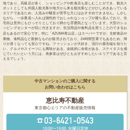
地であり、高級店が多く、ショッピングや飲食店も楽しむことができ、観光ス
ポットとしても外国人観光客や地方から来る観光客などがひしめきあっている
エリアであるため、人混みや騒音が苦手な方にはおすすめできません。しかし
ながら、一歩裏道へ入れば個性的でおしゃれなショップが建ち並んでおり、住
宅街は意外にもひっそりとしており静かな雰囲気となっています。大型のショ
ッピングセンターが目に付きますが、生活用品や食料品を買うことのできるお
AZUMA
店もあるので安心です。特に「
青山店」はスーパーですが、生鮮食品や
24
果物、食料品など新鮮なものが販売されており、
時間営業でもあるため、帰
りが遅くなっても安心ですね。ファッションが大好き、流行の最先端を知りた
い、グルメやスイーツにも興味がある、金銭的に余裕がある、ステイタスを感
じていたいという方には、表参道はぜひともおすすめしたいエリアであると言
えるでしょう。
中古マンションのご購入に関する
お問い合わせはこちら
恵比寿不動産
東京都⼼エリアの不動産販売情報