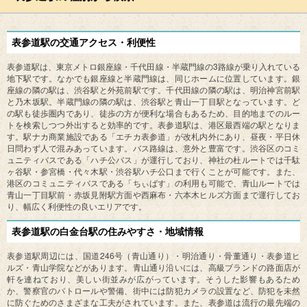
表参道駅の交通アクセス・利便性
3
表参道駅は、東京メトロ銀座線・千代田線・半蔵門線の
路線が乗り入れている
地下駅です。なかでも銀座線と半蔵門線は、同じホームに位置しています。銀
座線の隣の駅は、渋谷駅と外苑前駅です。千代田線の隣の駅は、明治神宮前駅
と乃木坂駅。半蔵門線の隣の駅は、渋谷駅と青山一丁目駅となっています。ど
の駅も徒歩圏内であり、徒歩の方が便利な場合もあるため、目的地までのルー
トを検索しつつ外出すると効率的です。表参道駅は、港区最西端の駅となりま
す。駅ナカ商業施設である「エチカ表参道」が改札内外にあり、昼夜・平日休
日問わず人で混みあっています。バス路線は、意外と豊富です。渋谷区のコミ
ュニティバスである「ハチ公バス」が運行しており、神社の杜ルートでは千駄
ヶ谷駅・参宮橋・代々木駅・渋谷駅ハチ公口まで行くことが可能です。また、
港区のコミュニティバスである「ちぃばす」の利用も可能で、青山ルートでは
青山一丁目駅前・赤坂見附駅方面や西麻布・六本木ヒルズ方面まで運行してお
り、幅広く利便性の良いエリアです。
表参道駅の白金台駅の住みやすさ・地域情報
246
表参道駅周辺には、国道
号（青山通り）・明治通り・骨董通り・表参道ヒ
ルズ・青山学院などがあります。青山通り沿いには、高級ブランドの路面店が
軒を連ねており、美しい街並みが広がっています。そうした影響もあるため
か、警察官のパトロールや警備、街中には防犯カメラの設置など、防犯を未然
に防ぐためのさまざまな工夫がされています。また、表参道は流行の最先端の