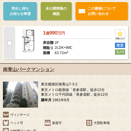
売出し待ち
未公開情報の
この建物について
お知らせ希望
確認
お問い合わせ
1
990
億
万
円
2F
所在階
2LDK+WIC
間取り
2
63.72m
面積
南青山パークマンション
東京都港区南青山7-3-2
東京メトロ銀座線「表参道駅」徒歩12分
東京メトロ千代田線「表参道駅」徒歩12分
築年月
1981年9月
ヴィンテージ
ペット可
楽器可
大型駐車場
24時間ゴミ出し可