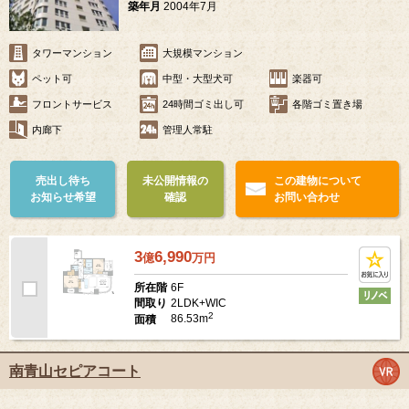
築年月
2004年7月
タワーマンション
大規模マンション
ペット可
中型・大型犬可
楽器可
フロントサービス
24時間ゴミ出し可
各階ゴミ置き場
内廊下
管理人常駐
売出し待ち
未公開情報の
この建物について
お知らせ希望
確認
お問い合わせ
3
6,990
億
万
円
6F
所在階
2LDK+WIC
間取り
2
86.53m
面積
南青山セピアコート