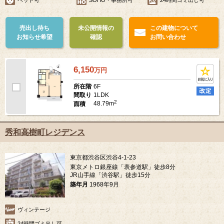
売出し待ち
未公開情報の
この建物について
お知らせ希望
確認
お問い合わせ
6,150
万
円
6F
所在階
1LDK
間取り
2
48.79m
面積
秀和高樹町レジデンス
東京都渋谷区渋谷4-1-23
東京メトロ銀座線「表参道駅」徒歩8分
JR山手線「渋谷駅」徒歩15分
築年月
1968年9月
ヴィンテージ
24時間ゴミ出し可