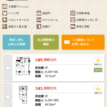
大規模マンション
ペット可
楽器可
大型駐車場
フロントサービス
ゲストルーム
24時間ゴミ出し可
各階ゴミ置き場
内廊下
管理人常駐
売出し待ち
未公開情報の
この建物について
お知らせ希望
確認
お問い合わせ
1
8,990
億
万
円
3F
所在階
2LDK+SIC
間取り
2
75.51m
面積
1
1,000
億
万
円
3F
所在階
1LDK+WIC
間取り
2
48.59m
面積