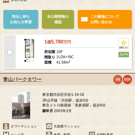
売出し待ち
未公開情報の
この建物について
お知らせ希望
確認
お問い合わせ
1
5,780
億
万
円
10F
所在階
1LDK+SIC
間取り
2
41.58m
面積
青山パークタワー
東京都渋谷区渋谷1-19-18
JR山手線「渋谷駅」徒歩5分
東京メトロ銀座線「表参道駅」徒歩8分
築年月
2003年3月
タワーマンション
大規模マンション
ペット可
免震・制震
大型駐車場