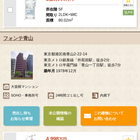
5F
所在階
2LDK+WIC
間取り
2
80.02m
面積
フォンテ青山
東京都港区南青山2-22-14
東京メトロ銀座線「外苑前駅」徒歩2分
東京メトロ半蔵門線「青山一丁目駅」徒歩7分
築年月
1978年12月
大規模マンション
SOHO・事務所可
24時間ゴミ出し可
内廊下
売出し待ち
未公開情報の
この建物について
お知らせ希望
確認
お問い合わせ
4,998
万
円