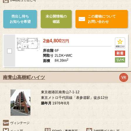
売出し待ち
未公開情報の
この建物について
お知らせ希望
確認
お問い合わせ
2
4,800
億
万
円
6F
所在階
2LDK+WIC
間取り
2
84.39m
面積
南青山高樹町ハイツ
東京都港区南青山7-1-12
東京メトロ千代田線「表参道駅」徒歩12分
築年月
1976年8月
ヴィンテージ
ペット可
SOHO・事務所可
24時間ゴミ出し可