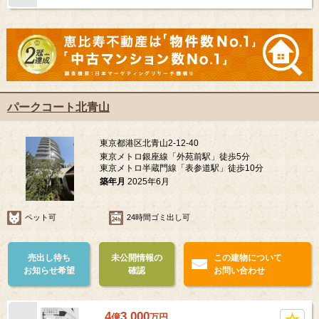
パークコート北青山
東京都港区北青山2-12-40
東京メトロ銀座線「外苑前駅」徒歩5分
東京メトロ半蔵門線「表参道駅」徒歩10分
築年月
2025年6月
ペット可
24時間ゴミ出し可
売出し待ち
未公開情報の
この建物について
お知らせ希望
確認
お問い合わせ
4
3,000
億
万
円