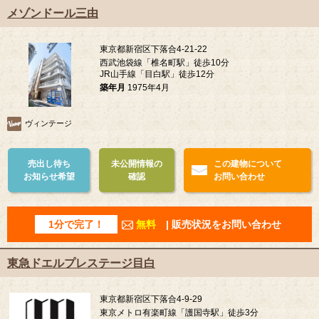
メゾンドール三由
東京都新宿区下落合4-21-22
西武池袋線「椎名町駅」徒歩10分
JR山手線「目白駅」徒歩12分
築年月
1975年4月
ヴィンテージ
売出し待ち
未公開情報の
この建物について
お知らせ希望
確認
お問い合わせ
1分で完了！
無料
| 販売状況をお問い合わせ
東急ドエルプレステージ目白
東京都新宿区下落合4-9-29
東京メトロ有楽町線「護国寺駅」徒歩3分