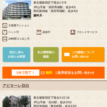
東京都新宿区下落合1-5-9
JR山手線「高田馬場駅」徒歩4分
西武新宿線「高田馬場駅」徒歩4分
築年月
-
大規模マンション
ペット可
楽器可
フロントサービス
24時間ゴミ出し可
売出し待ち
未公開情報の
この建物について
お知らせ希望
確認
お問い合わせ
1分で完了！
無料
| 販売状況をお問い合わせ
アビターレ目白
東京都新宿区下落合3-22-18
JR山手線「目白駅」徒歩10分
西武池袋線「椎名町駅」徒歩13分