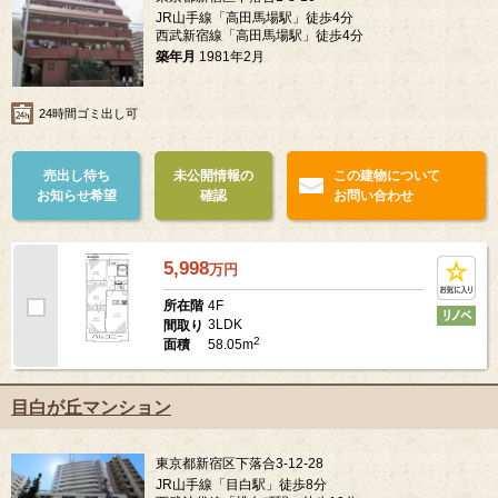
JR山手線「高田馬場駅」徒歩4分
西武新宿線「高田馬場駅」徒歩4分
築年月
1981年2月
24時間ゴミ出し可
売出し待ち
未公開情報の
この建物について
お知らせ希望
確認
お問い合わせ
5,998
万
円
4F
所在階
3LDK
間取り
2
58.05m
面積
目白が丘マンション
東京都新宿区下落合3-12-28
JR山手線「目白駅」徒歩8分