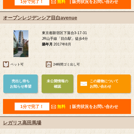
1分で完了！
無料
| 販売状況をお問い合わせ
オープンレジデンシア目白avenue
東京都新宿区下落合3-17-31
JR山手線「目白駅」徒歩4分
築年月
2017年8月
ペット可
24時間ゴミ出し可
売出し待ち
未公開情報の
この建物について
お知らせ希望
確認
お問い合わせ
1分で完了！
無料
| 販売状況をお問い合わせ
レガリス高田馬場