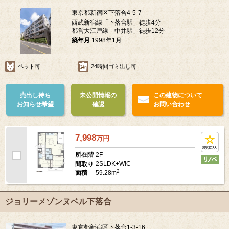
東京都新宿区下落合4-5-7
西武新宿線「下落合駅」徒歩4分
都営大江戸線「中井駅」徒歩12分
築年月
1998年1月
ペット可
24時間ゴミ出し可
売出し待ち
未公開情報の
この建物について
お知らせ希望
確認
お問い合わせ
7,998
万
円
2F
所在階
2SLDK+WIC
間取り
2
59.28m
面積
ジョリーメゾンヌベル下落合
東京都新宿区下落合1-3-16