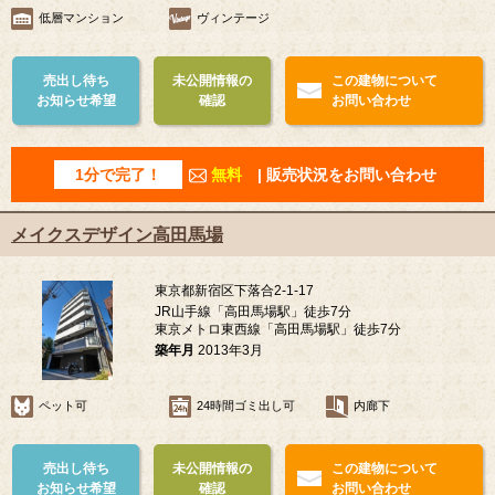
低層マンション
ヴィンテージ
売出し待ち
未公開情報の
この建物について
お知らせ希望
確認
お問い合わせ
1分で完了！
無料
| 販売状況をお問い合わせ
メイクスデザイン高田馬場
東京都新宿区下落合2-1-17
JR山手線「高田馬場駅」徒歩7分
東京メトロ東西線「高田馬場駅」徒歩7分
築年月
2013年3月
ペット可
24時間ゴミ出し可
内廊下
売出し待ち
未公開情報の
この建物について
お知らせ希望
確認
お問い合わせ