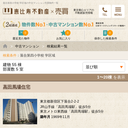
落合第四小学校 学区域の中古マンション売買物件一覧
東京都⼼エリアの
不動産販売情報
0
0
0
最近見た物件
お気に入り
保存した検索条件
中古マンション
検索結果一覧
検索条件
：落合第四小学校 学区域
建物 55 棟
部屋数 5 室
1〜20棟
を表示
高田馬場住宅
東京都新宿区下落合2-2-2
JR山手線「高田馬場駅」徒歩5分
東京メトロ東西線「高田馬場駅」徒歩5分
築年月
1969年11月