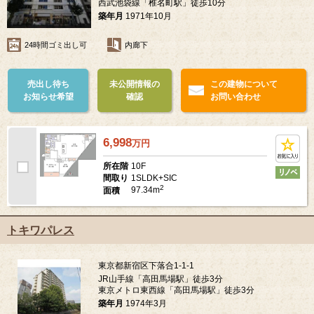
西武池袋線「椎名町駅」徒歩10分
築年月
1971年10月
24時間ゴミ出し可
内廊下
売出し待ち
未公開情報の
この建物について
お知らせ希望
確認
お問い合わせ
6,998
万
円
10F
所在階
1SLDK+SIC
間取り
2
97.34m
面積
トキワパレス
東京都新宿区下落合1-1-1
JR山手線「高田馬場駅」徒歩3分
東京メトロ東西線「高田馬場駅」徒歩3分
築年月
1974年3月