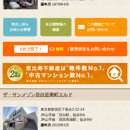
築年月
1979年4月
売出し待ち
未公開情報の
この建物について
お知らせ希望
確認
お問い合わせ
1分で完了！
無料
| 販売状況をお問い合わせ
ザ・サンメゾン目白近衛町エルド
東京都新宿区下落合2-22-24
JR山手線「目白駅」徒歩9分
JR山手線「高田馬場駅」徒歩9分
築年月
2015年3月