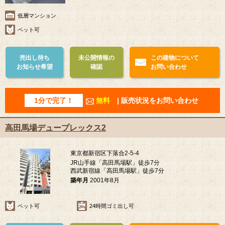
低層マンション
ペット可
売出し待ち
未公開情報の
この建物について
お知らせ希望
確認
お問い合わせ
1分で完了！
無料
| 販売状況をお問い合わせ
高田馬場デュープレックス2
東京都新宿区下落合2-5-4
JR山手線「高田馬場駅」徒歩7分
西武新宿線「高田馬場駅」徒歩7分
築年月
2001年8月
ペット可
24時間ゴミ出し可