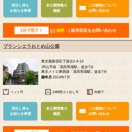
売出し待ち
未公開情報の
この建物について
お知らせ希望
確認
お問い合わせ
1分で完了！
無料
| 販売状況をお問い合わせ
ブランシエラおとめ山公園
東京都新宿区下落合2-4-10
JR山手線「高田馬場駅」徒歩7分
東京メトロ東西線「高田馬場駅」徒歩7分
築年月
2014年7月
ペット可
24時間ゴミ出し可
内廊下
売出し待ち
未公開情報の
この建物について
お知らせ希望
確認
お問い合わせ