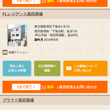
1分で完了！
無料
| 販売状況をお問い合わせ
FLレジデンス高田馬場
東京都新宿区下落合1-8-13
西武新宿線「下落合駅」徒歩7分
JR山手線「高田馬場駅」徒歩9分
築年月
2019年9月
低層マンション
売出し待ち
未公開情報の
この建物について
お知らせ希望
確認
お問い合わせ
1分で完了！
無料
| 販売状況をお問い合わせ
プラウド高田馬場