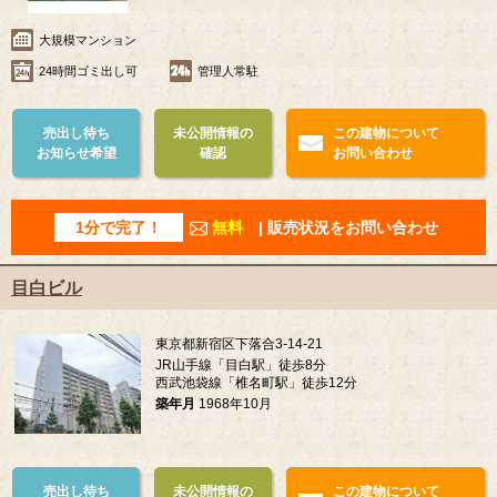
大規模マンション
24時間ゴミ出し可
管理人常駐
売出し待ち
未公開情報の
この建物について
お知らせ希望
確認
お問い合わせ
1分で完了！
無料
| 販売状況をお問い合わせ
目白ビル
東京都新宿区下落合3-14-21
JR山手線「目白駅」徒歩8分
西武池袋線「椎名町駅」徒歩12分
築年月
1968年10月
売出し待ち
未公開情報の
この建物について