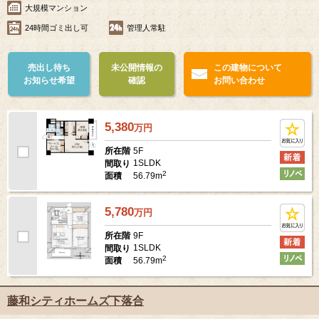
大規模マンション
24時間ゴミ出し可
管理人常駐
売出し待ち
未公開情報の
この建物について
お知らせ希望
確認
お問い合わせ
5,380
万
円
5F
所在階
1SLDK
間取り
2
56.79m
面積
5,780
万
円
9F
所在階
1SLDK
間取り
2
56.79m
面積
藤和シティホームズ下落合