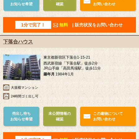
お知らせ希望
確認
お問い合わせ
1分で完了！
無料
| 販売状況をお問い合わせ
下落合ハウス
東京都新宿区下落合1-15-21
西武新宿線「下落合駅」徒歩2分
JR山手線「高田馬場駅」徒歩11分
築年月
1984年1月
大規模マンション
24時間ゴミ出し可
売出し待ち
未公開情報の
この建物について
お知らせ希望
確認
お問い合わせ