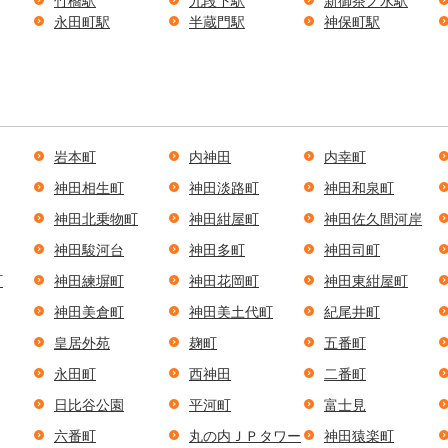
竹橋駅
九段下駅
新御茶ノ水駅
永田町駅
半蔵門駅
神保町駅
岩本町
内神田
内幸町
神田相生町
神田淡路町
神田和泉町
神田北乗物町
神田紺屋町
神田佐久間河岸
神田駿河台
神田多町
神田司町
町
神田練塀町
神田花岡町
神田東紺屋町
神田美倉町
神田美土代町
紀尾井町
皇居外苑
麹町
五番町
永田町
西神田
二番町
日比谷公園
平河町
富士見
六番町
丸の内ＪＰタワー
神田猿楽町