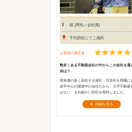
I
様 (男性／会社員)
千代田区にてご成約
お客様の満足度：
数多くある不動産会社の中からこの会社を選
由は？
富裕層の多く居住する港区・渋谷区を商圏に
若手中心の躍進中の会社だから。大手不動産
はない、きめ細かい対応を期待しました。
詳細を見る