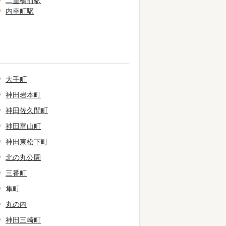
二重橋前駅
内幸町駅
大手町
神田岩本町
神田佐久間町
神田富山町
神田東松下町
北の丸公園
三番町
隼町
丸の内
神田三崎町