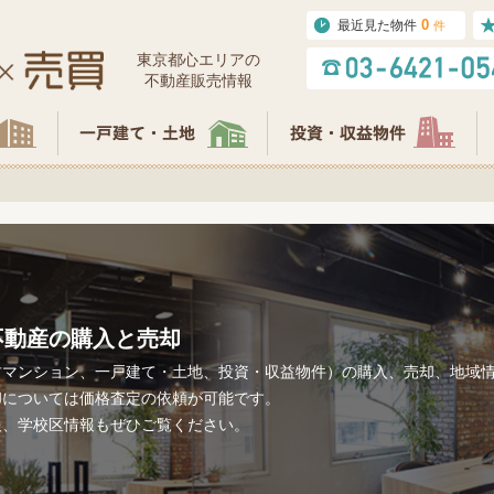
0
最近見た物件
件
東京都⼼エリアの
不動産販売情報
不動産の購入と売却
古マンション、一戸建て・土地、投資・収益物件）の購入、売却、地域
却については価格査定の依頼が可能です。
報、学校区情報もぜひご覧ください。