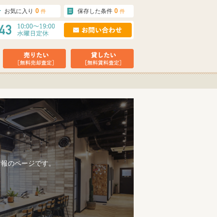
0
0
お気に入り
保存した条件
件
件
情報のページです。