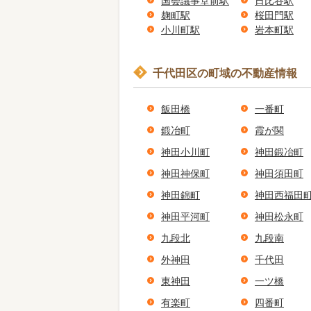
国会議事堂前駅
日比谷駅
麹町駅
桜田門駅
小川町駅
岩本町駅
千代田区の町域の不動産情報
飯田橋
一番町
鍛冶町
霞が関
神田小川町
神田鍛冶町
神田神保町
神田須田町
神田錦町
神田西福田
神田平河町
神田松永町
九段北
九段南
外神田
千代田
東神田
一ツ橋
有楽町
四番町