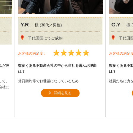
Y.R
G.Y
様 (30代／男性)
様 
千代田区にてご成約
千代田
お客様の満足度：
お客様の満足
んだ理
数多くある不動産会社の中から当社を選んだ理由
数多くある不
は？
は？
して、
賃貸契約等でお世話になっているため
社員たちに力
会社に
詳細を見る