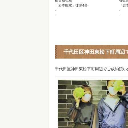
都営新宿線
都営
「岩本町駅」徒歩4分
「岩
-
-
-
-
千代田区神田東松下町周辺
千代田区神田東松下町周辺でご成約頂い