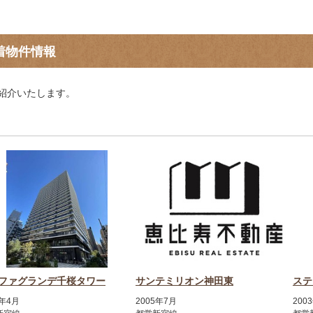
着物件情報
紹介いたします。
ファグランデ千桜タワー
サンテミリオン神田東
ステ
8年4月
2005年7月
200