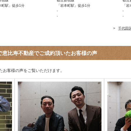
新宿線
都営新宿線
都営
本町駅」徒歩1分
「岩本町駅」徒歩1分
「岩
-
-
-
-
千代田
で恵比寿不動産でご成約頂いたお客様の声
たお客様の声をご覧いただけます。