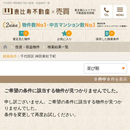
千代田区 神田東松下町の投資・収益物件一覧
東京都⼼エリアの
不動産販売情報
0
0
0
最近見た物件
お気に入り
保存した検索条件
投資・収益物件
検索結果一覧
検索条件
：千代田区 神田東松下町
0 件中 0
件を表示
ご希望の条件に該当する物件が見つかりませんでした。
申し訳ございません。ご希望の条件に該当する物件が見つか
りませんでした。
条件を変更して再度お試しください。