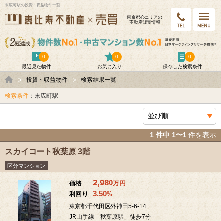
末広町駅の投資・収益物件一覧
東京都⼼エリアの
不動産販売情報
0
0
0
最近見た物件
お気に入り
保存した検索条件
投資・収益物件
検索結果一覧
検索条件
：末広町駅
1 件中 1〜1
件を表示
スカイコート秋葉原 3階
区分マンション
2,980
価格
万
円
3.50
利回り
%
東京都千代田区外神田5-6-14
JR山手線「秋葉原駅」徒歩7分