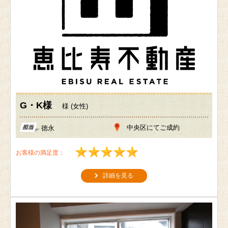
G・K様
様 (女性)
中央区にてご成約
徳永
お客様の満足度：
詳細を見る