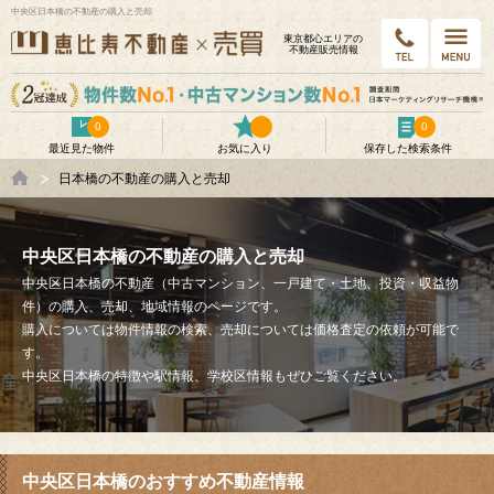
中央区日本橋の不動産の購入と売却
東京都⼼エリアの
不動産販売情報
0
0
最近見た物件
お気に入り
保存した検索条件
日本橋の不動産の購入と売却
中央区日本橋の不動産の購入と売却
中央区日本橋の不動産（中古マンション、一戸建て・土地、投資・収益物
件）の購入、売却、地域情報のページです。
購入については物件情報の検索、売却については価格査定の依頼が可能で
す。
中央区日本橋の特徴や駅情報、学校区情報もぜひご覧ください。
中央区日本橋のおすすめ不動産情報